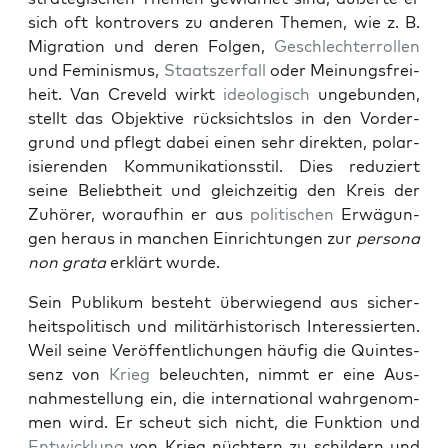
sich oft kon­tro­vers zu anderen The­men, wie z. B.
Migra­tion und deren Fol­gen,
Geschlechter­rollen
und Fem­i­nis­mus,
Staat­sz­er­fall
oder Mei­n­ungs­frei­
heit. Van Crev­eld wirkt
ide­ol­o­gisch
unge­bun­den,
stellt das Objek­tive rück­sicht­s­los in den Vorder­
grund und pflegt dabei einen sehr direk­ten, polar­
isieren­den Kom­mu­nika­tion­sstil. Dies reduziert
seine Beliebtheit und gle­ichzeit­ig den Kreis der
Zuhör­er, woraufhin er aus
poli­tis­chen
Erwä­gun­
gen her­aus in manchen Ein­rich­tun­gen zur
per­sona
non gra­ta
erk­lärt wurde.
Sein Pub­likum beste­ht über­wiegend aus sicher­
heit­spoli­tisch und mil­itärhis­torisch Inter­essierten.
Weil seine Veröf­fentlichun­gen häu­fig die Quin­tes­
senz von
Krieg
beleucht­en, nimmt er eine Aus­
nahmestel­lung ein, die inter­na­tion­al wahrgenom­
men wird. Er scheut sich nicht, die Funk­tion und
Entwick­lung
von Krieg nüchtern zu schildern und