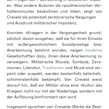
en. Was andere Autoren als »pos­therois­che« Ver­
hal­tens­muster beze­ich­nen und loben, zeigt van
Crev­eld als poten­tiell zer­störerische Nei­gun­gen
und Aus­druck mil­itärisch­er Impotenz.
Kon­nten »Krieger« in der Ver­gan­gen­heit grund­
sät­zlich davon aus­ge­hen, daß sie für ihren Ein­satz
mit außergewöhn­lichem Sozial­pres­tige bzw.
Anerken­nung belohnt wür­den, neigen
mod­erne
Gesellschaften dazu, ihnen diese Anerken­nung zu
ver­weigern. Mil­itärische Rit­uale, Sym­bole, Zer­e­
monien, Lit­er­atur,
Tra­di­tio­nen
und Musik sind ver­
pönt oder sus­pekt, wer­den besten­falls belächelt,
schlimm­sten­falls bekämpft. Van Crev­eld weist
darauf hin, daß ein Mil­itär ohne eine »Kul­tur des
Krieges« nicht nur mit der Nieder­lage, son­dern mit
der Auflö­sung kon­fron­tiert sein wird.
Ins­ge­samt sprechen van Crev­elds Werke die Real­