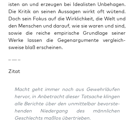
is­ten an und erzeu­gen bei Ide­al­is­ten Unbe­ha­gen.
Die Kri­tik an seinen Aus­sagen wirkt oft wütend.
Doch sein Fokus auf die Wirk­lichkeit, die Welt und
den Men­schen und darauf, wie sie waren und sind,
sowie die reiche empirische Grund­lage sein­er
Werke lassen die Gege­nar­gu­mente ver­gle­ich­
sweise blaß erscheinen.
– — –
Zitat
Macht geht immer noch aus Gewehrläufen
her­vor, in Anbe­tra­cht dieser Tat­sache klin­gen
alle Berichte über den unmit­tel­bar bevorste­
hen­den Nieder­gang des männlichen
Geschlechts maß­los über­trieben.