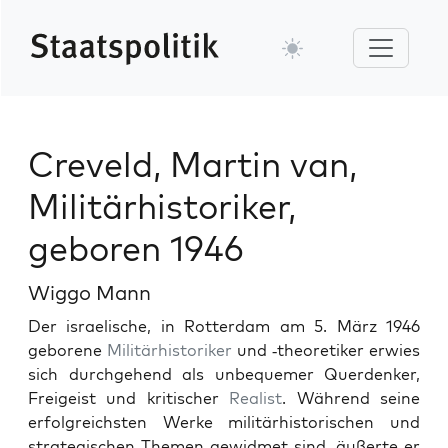
Creveld, Martin van,
Militärhistoriker,
geboren 1946
Wiggo Mann
Der israelis­che, in Rot­ter­dam am 5. März 1946
geborene
Mil­itärhis­torik­er
und ‑the­o­retik­er erwies
sich durchge­hend als unbe­que­mer Quer­denker,
Freigeist und kri­tis­ch­er
Real­ist
. Während seine
erfol­gre­ich­sten Werke mil­itärhis­torischen und
strate­gis­chen The­men gewid­met sind, äußerte er