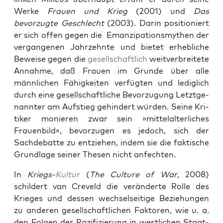
Werke
Frauen und Krieg
(2001) und
Das
bevorzugte Geschlecht
(2003). Darin posi­tion­iert
er sich offen gegen die Emanzi­pa­tion­s­mythen der
ver­gan­genen Jahrzehnte und bietet erhe­bliche
Beweise gegen die
gesellschaftlich
weitver­bre­it­ete
Annahme, daß Frauen im Grunde über alle
männlichen Fähigkeit­en ver­fügten und lediglich
durch eine gesellschaftliche Bevorzu­gung Let­zt­ge­
nan­nter am Auf­stieg gehin­dert wür­den. Seine Kri­
tik­er monieren zwar sein »mit­te­lal­ter­lich­es
Frauen­bild«, bevorzu­gen es jedoch, sich der
Sachde­bat­te zu entziehen, indem sie die fak­tis­che
Grund­lage sein­er The­sen nicht anfecht­en.
In
Kriegs-
Kul­tur
(
The Cul­ture of War
, 2008)
schildert van Crev­eld die verän­derte Rolle des
Krieges und dessen wech­sel­seit­ige Beziehun­gen
zu anderen gesellschaftlichen Fak­toren, wie u. a.
den Fol­gen der Paz­i­fizierung in west­lichen Staat­