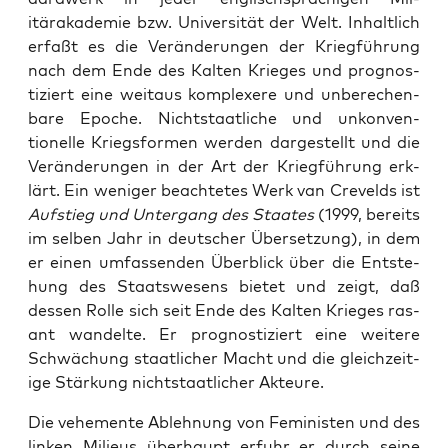
itärakademie bzw. Uni­ver­sität der Welt. Inhaltlich
erfaßt es die Verän­derun­gen der Kriegführung
nach dem Ende des Kalten Krieges und prog­nos­
tiziert eine weitaus kom­plexere und unberechen­
bare Epoche. Nicht­staatliche und unkon­ven­
tionelle Kriegs­for­men wer­den dargestellt und die
Verän­derun­gen in der Art der Kriegführung erk­
lärt. Ein weniger beachtetes Werk van Crev­elds ist
Auf­stieg und Unter­gang des Staates
(1999, bere­its
im sel­ben Jahr in deutsch­er Über­set­zung), in dem
er einen umfassenden Überblick über die Entste­
hung des Staatswe­sens bietet und zeigt, daß
dessen Rolle sich seit Ende des Kalten Krieges ras­
ant wan­delte. Er prog­nos­tiziert eine weit­ere
Schwächung staatlich­er Macht und die gle­ichzeit­
ige Stärkung nicht­staatlich­er Akteure.
Die vehe­mente Ablehnung von Fem­i­nis­ten und des
linken Milieus über­haupt erfuhr er durch seine