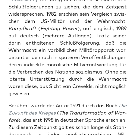
Schluß­fol­gerun­gen zu ziehen, die dem Zeit­geist
wider­sprechen. 1982 erschien sein Ver­gle­ich zwis­
chen dem US-Mil­itär und der Wehrma­cht,
Kampfkraft
(
Fight­ing Pow­er
), auf englisch, 1989
auf deutsch (mehrere Aufla­gen). Trotz sein­er
darin enthal­te­nen Schluß­fol­gerung, daß die
Wehrma­cht ein vor­bildlich­er Mil­itärap­pa­rat war,
betont er den­noch in späteren Veröf­fentlichun­gen
deren indi­rek­te moralis­che Mitver­ant­wor­tung für
die Ver­brechen des Nation­al­sozial­is­mus. Ohne die
latente Unter­stützung durch die Wehrma­cht
wären diese, aus Sicht van Crev­elds, nicht möglich
gewe­sen.
Berühmt wurde der Autor 1991 durch das Buch
Die
Zukun­ft des Krieges
(
The Trans­for­ma­tion of War­
fare
), das erst 1998 in deutsch­er Sprache erschien.
Zu diesem Zeit­punkt galt es schon lange als Stan­
dard­w­erk in jed­er englis­chsprachi­gen Mil­