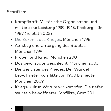
– — –
Schriften:
Kampfkraft. Mil­itärische Organ­i­sa­tion und
mil­itärische Leis­tung 1939–1945, Freiburg i. Br.
1989 (zulet­zt 2005)
Die Zukun­ft des Krieges
, München 1998
Auf­stieg und Unter­gang des Staates,
München 1999
Frauen und Krieg, München 2001
Das bevorzugte Geschlecht, München 2003
Die Gesichter des Krieges. Der Wan­del
bewaffneter Kon­flik­te von 1900 bis heute,
München 2009
Kriegs-Kul­tur. Warum wir kämpfen: Die tiefen
Wurzeln bewaffneter Kon­flik­te, Graz 2011