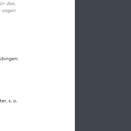
ür das,
u sagen
übin­gen:
r, s. o.