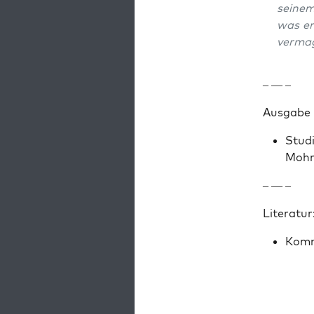
seinem
was er
ver­mag
– — –
Aus­gabe
Stu­d
Mohr 
– — –
Lit­er­atur
Kom­m