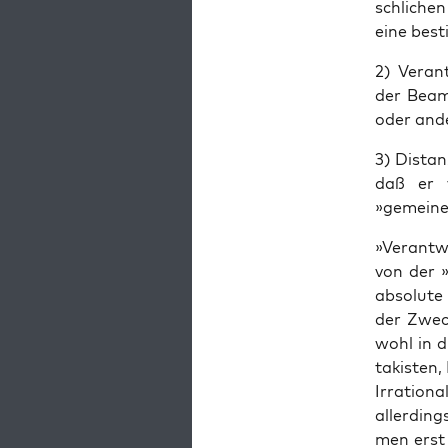
schlichen
eine bes­
2) Ver­an
der Beamt
oder ande
3) Dis­ta
daß er v
»gemeine
»Ver­ant­
von der »
absolute 
der Zweck
wohl in di
tak­isten,
Irra­tion
allerd­in
men erst 