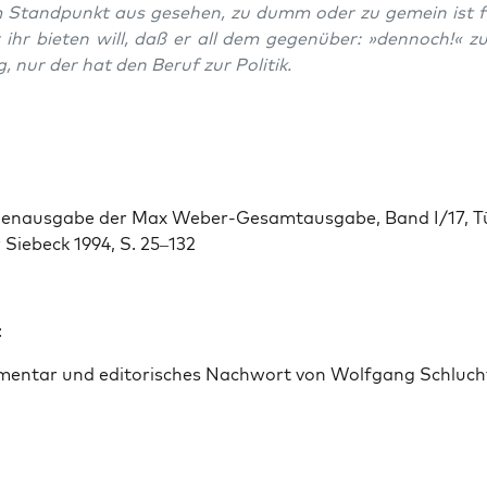
 Stand­punkt aus gese­hen, zu dumm oder zu gemein ist f
 ihr bieten will, daß er all dem gegenüber: »den­noch!« z
, nur der hat den Beruf zur Poli­tik.
i­en­aus­gabe der Max Weber-Gesam­taus­gabe, Band I/17, T
Siebeck 1994, S. 25–132
:
en­tar und edi­torisches Nach­wort von Wolf­gang Schluchte