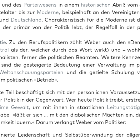
t
und des
Partei­we­sens
in einem
his­torischen
Abriß vom 
e­lal­ter bis zur
Mod­erne
, beispiel­haft an den Vere­inigten
 und
Deutsch­land
. Charak­ter­is­tisch für die Mod­erne ist
­er, der primär von der Poli­tik lebt, der Regelfall in der p
tie
. Zu den Beruf­spoli­tik­ern zählt Weber auch den »De
tral
als der, welch­er durch das Wort wirkt) und – wohlw
nal­is­ten, fern­er die poli­tis­chen Beamten. Weit­ere Kennze
sind die gesteigerte Bedeu­tung ein­er Ver­wal­tung im pol
Weltan­schau­ungsparteien
und die gezielte Schu­lung 
m poli­tis­chen »Betrieb«.
e Teil beschäftigt sich mit den per­sön­lichen Voraus­set­z
r Poli­tik in der Gegen­wart. Wer heute Poli­tik treibt, erst
­ime
Gewalt
, um mit ihnen in staatlichen
Leitungstätig
abei »läßt er sich … mit den dia­bolis­chen Mächt­en ein, die
mkeit lauern.« Darum ver­langt Weber vom Poli­tik­er:
plin­ierte Lei­den­schaft und Selb­stüber­win­dung der all­ge