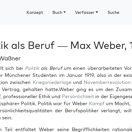
Konzept
Buch
Verfasser
Suche
tik als Beruf — Max Weber, 
 Waßner
lt sich bei
Poli­tik
als Beruf
um einen über­ar­beit­eten Vor
 Münch­en­er Stu­den­ten im Jan­u­ar 1919, also in der exis­t
­a­tion zwis­chen
Kriegsnieder­lage
und
Novem­ber­rev­o­lu­tion
er Ver­trag, gehal­ten hatte.Weber ging es um den Zusam
, pro­fes­sioneller Ethik und
Per­sön­lichkeit
in der Eigenge­se
­sphäre« Poli­tik. Poli­tik war für Weber
Kampf
um Macht, d
r­sön­lichkeit­squal­itäten der Beruf­spoli­tik­er ver­langt, wil
 sein.
 Teil ent­fal­tet Weber seine Begrif­flichkeit­en ratio­na