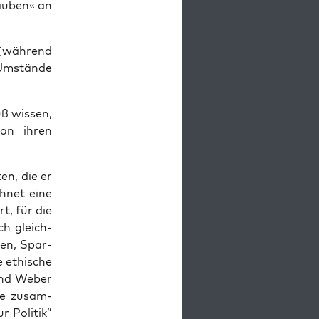
lauben« an
s (während
 Umstände
ß wis­sen,
von ihren
en, die er
h­net eine
t, für die
h gle­ich­
­ten, Spar­
e ethis­che
sind Weber
die zusam­
 Poli­tik”