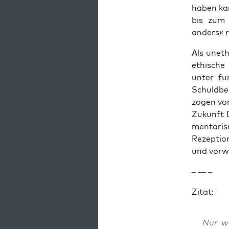
haben kan
bis zum 
anders« r
Als uneth
ethis­che
unter fun
Schuld­be
zo­gen von
Zukun­ft 
men­taris
Rezep­tio
und vor­w
– — –
Zitat:
Nur we