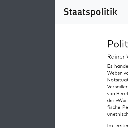
Poli
Rainer
Es han­de
Weber vor
Not­si­t­u
Ver­saill
von Beruf
der »Wert
fis­che Pe
unethisch
Im ersten