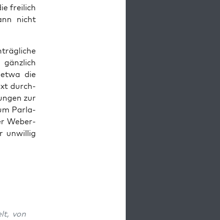
e freilich
ann nicht
hträgliche
 gän­zlich
, etwa die
ext durch­
tun­gen zur
um Par­la­
der Weber-
r unwillig
lt, von