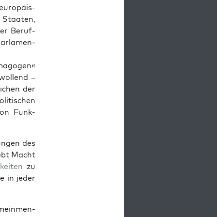
europäis­
 Staat­en,
 der Beruf­
ar­la­men­
m­a­gogen«
ol­lend –
­ichen der
i­tis­chen
von Funk­
un­gen des
rebt Macht
keit­en
zu
 in jed­er
­mein­men­