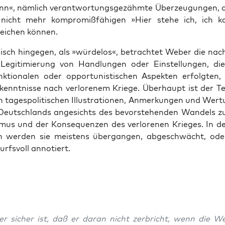
n«, näm­lich ver­ant­wor­tungs­gezähmte Überzeu­gun­gen, di
nicht mehr kom­pro­mißfähi­gen »Hier ste­he ich, ich k
eichen kön­nen.
isch hinge­gen, als »würde­los«, betra­chtet Weber die nac
 Legit­imierung von Hand­lun­gen oder Ein­stel­lun­gen, die
k­tionalen oder oppor­tunis­tis­chen Aspek­ten erfol­gten
ken­nt­nisse nach ver­loren­em Kriege. Über­haupt ist der T
 tage­spoli­tis­chen Illus­tra­tio­nen, Anmerkun­gen und Wer­
Deutsch­lands angesichts des bevorste­hen­den Wan­dels z
­mus und der Kon­se­quen­zen des ver­lore­nen Krieges. In 
n wer­den sie meis­tens über­gan­gen, abgeschwächt, ode
urfsvoll annotiert.
r sich­er ist, daß er daran nicht zer­bricht, wenn die We