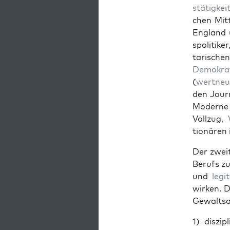
stätigkei
chen Mit­t
Eng­land
spoli­tik
tarischen
Demokra
(
wert­neu­
den Jour­
Mod­erne 
Vol­lzug,
tionären i
Der zweit
Berufs zu
und
legit
wirken. D
Gewalt­sa
1) diszi­