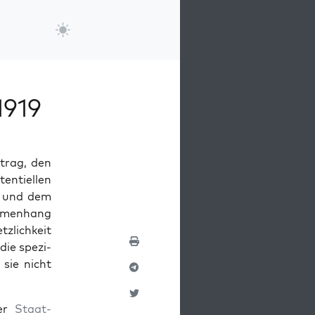
1919
­trag, den
en­tiellen
und dem
­men­hang
t­zlichkeit
ie spez­i­
l sie nicht
ler
Staat­