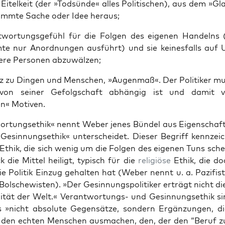
 Eit­elkeit (der »Tod­sünde« alles Poli­tis­chen), aus dem »G
timmte Sache oder Idee her­aus;
t­wor­tungs­ge­fühl für die Fol­gen des eige­nen Han­deln
e nur Anord­nun­gen aus­führt) und sie keines­falls auf
re Per­so­n­en abzuwälzen;
nz zu Din­gen und Men­schen, »Augen­maß«. Der Poli­tik­er mu
on sein­er Gefol­gschaft abhängig ist und damit 
n« Motiv­en.
wor­tungsethik« nen­nt Weber jenes Bün­del aus Eigen­schaft
Gesin­nungsethik« unter­schei­det. Dieser Begriff kennze­ic
Ethik, die sich wenig um die Fol­gen des eige­nen Tuns scher
 die Mit­tel heiligt, typ­isch für die
religiöse
Ethik, die doc
e Poli­tik Einzug gehal­ten hat (Weber nen­nt u. a. Paz­i­fis
 Bolschewis­ten). »Der Gesin­nungspoli­tik­er erträgt nicht di
al­ität der Welt.« Ver­ant­wor­tungs- und Gesin­nungsethik 
gs »nicht absolute Gegen­sätze, son­dern Ergänzun­gen, 
den echt­en Men­schen aus­machen, den, der den “Beruf zur