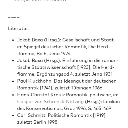
– — –
Lit­er­atur:
Jakob Baxa (Hrsg.): Gesellschaft und Staat
im Spiegel deutsch­er Roman­tik, Die Herd­
flamme, Bd 8, Jena 1924
Jakob Baxa (Hrsg.): Ein­führung in die roman­
tis­che Staatswis­senschaft [1923], Die Herd­
flamme, Ergänzungs­bd 4, zulet­zt Jena 1931
Paul Kluck­hohn: Das Ideengut der deutschen
Roman­tik [1941], zulet­zt Tübin­gen 1966
Hans-Christof Kraus: Roman­tik, poli­tis­che, in:
Cas­par von Schrenck-Notz­ing
(Hrsg.): Lexikon
des Kon­ser­vatismus, Graz 1996, S. 465–469
Carl Schmitt: Poli­tis­che Roman­tik [1919],
zulet­zt Berlin 1998