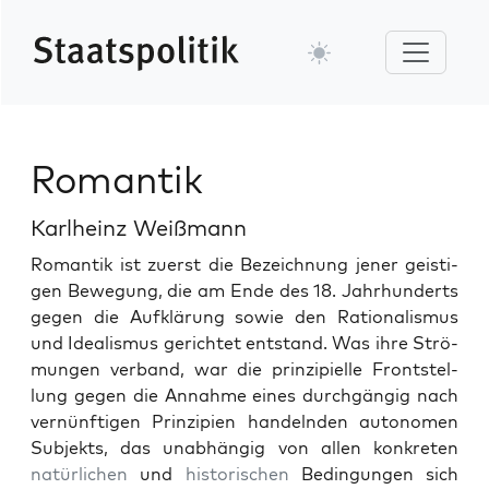
Romantik
Karlheinz Weißmann
Roman­tik ist zuerst die Beze­ich­nung jen­er geisti­
gen Bewe­gung, die am Ende des 18. Jahrhun­derts
gegen die Aufk­lärung sowie den Ratio­nal­is­mus
und Ide­al­is­mus gerichtet ent­stand. Was ihre Strö­
mungen ver­band, war die prinzip­ielle Frontstel­
lung gegen die Annahme eines durchgängig nach
vernün­fti­gen Prinzip­i­en han­del­nden autonomen
Sub­jek­ts, das unab­hängig von allen konkreten
natür­lichen
und
his­torischen
Bedin­gun­gen sich