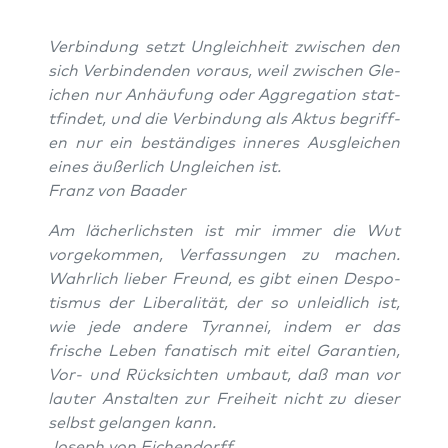
Verbindung set­zt Ungle­ich­heit zwis­chen den
sich Verbinden­den voraus, weil zwis­chen Gle­
ichen nur Anhäu­fung oder Aggre­ga­tion stat­
tfind­et, und die Verbindung als Aktus begrif­f­
en nur ein beständi­ges inneres Aus­gle­ichen
eines äußer­lich Ungle­ichen ist.
Franz von Baad­er
Am lächer­lich­sten ist mir immer die Wut
vorgekom­men, Ver­fas­sun­gen zu machen.
Wahrlich lieber Fre­und, es gibt einen Despo­
tismus der Lib­er­al­ität, der so unlei­dlich ist,
wie jede andere Tyran­nei, indem er das
frische Leben fanatisch mit eit­el Garantien,
Vor- und Rück­sicht­en umbaut, daß man vor
lauter Anstal­ten zur Frei­heit nicht zu dieser
selb­st gelan­gen kann.
Joseph von Eichen­dorff