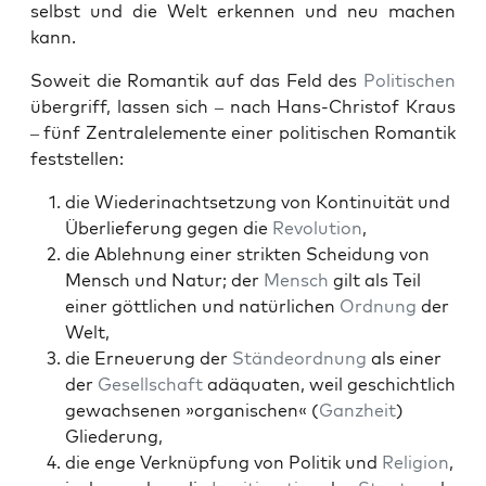
selb­st und die Welt erken­nen und neu machen
kann.
Soweit die Roman­tik auf das Feld des
Poli­tis­chen
über­griff, lassen sich – nach Hans-Christof Kraus
– fünf Zen­tralele­mente ein­er poli­tis­chen Roman­tik
fest­stellen:
die Wiederi­nacht­set­zung von Kon­ti­nu­ität und
Über­liefer­ung gegen die
Rev­o­lu­tion
,
die Ablehnung ein­er strik­ten Schei­dung von
Men­sch und Natur; der
Men­sch
gilt als Teil
ein­er göt­tlichen und natür­lichen
Ord­nung
der
Welt,
die Erneuerung der
Stän­de­ord­nung
als ein­er
der
Gesellschaft
adäquat­en, weil geschichtlich
gewach­se­nen »organ­is­chen« (
Ganzheit
)
Gliederung,
die enge Verknüp­fung von Poli­tik und
Reli­gion
,