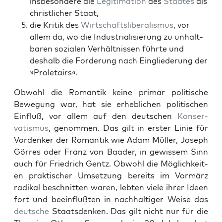
ins­beson­dere die
Legit­i­ma­tion
des
Staates
als
christlich­er Staat,
die Kri­tik des
Wirtschaft­slib­er­al­is­mus
, vor
allem da, wo die Indus­tri­al­isierung zu unhalt­
baren sozialen Ver­hält­nis­sen führte und
deshalb die Forderung nach Eingliederung der
»Pro­le­tairs«.
Obwohl die Roman­tik keine primär poli­tis­che
Bewe­gung war, hat sie erhe­blichen poli­tis­chen
Ein­fluß, vor allem auf den deutschen
Kon­ser­
vatismus
, genom­men. Das gilt in erster Lin­ie für
Vor­denker der Roman­tik wie Adam Müller, Joseph
Gör­res oder Franz von Baad­er, in gewis­sem Sinn
auch für Friedrich Gentz. Obwohl die Möglichkeit­
en prak­tis­ch­er Umset­zung bere­its im Vor­märz
radikal beschnit­ten waren, lebten viele ihrer Ideen
fort und bee­in­flußten in nach­haltiger Weise das
deutsche
Staats­denken. Das gilt nicht nur für die