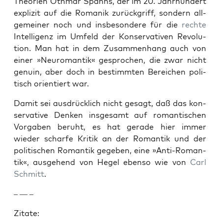
The­o­rien Oth­mar Spanns, der im 20. Jahrhun­dert
expliz­it auf die Romanik zurück­griff, son­dern all­
ge­mein­er noch und ins­beson­dere für die
rechte
Intel­li­genz im Umfeld der Kon­ser­v­a­tiv­en Rev­o­lu­
tion. Man hat in dem Zusam­men­hang auch von
ein­er »Neu­ro­man­tik« gesprochen, die zwar nicht
gen­uin, aber doch in bes­timmten Bere­ichen poli­
tisch ori­en­tiert war.
Damit sei aus­drück­lich nicht gesagt, daß das kon­
ser­v­a­tive Denken ins­ge­samt auf roman­tis­chen
Vor­gaben beruht, es hat ger­ade hier immer
wieder scharfe Kri­tik an der Roman­tik und der
poli­tis­chen Roman­tik gegeben, eine »Anti-Roman­
tik«, aus­ge­hend von Hegel eben­so wie von
Carl
Schmitt
.
– — –
Zitate: