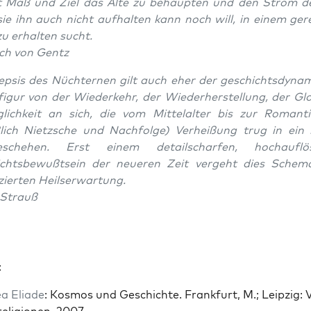
t Maß und Ziel das Alte zu behaupten und den Strom de
ie ihn auch nicht aufhal­ten kann noch will, in einem gere
u erhal­ten sucht.
ich von Gentz
ep­sis des Nüchter­nen gilt auch eher der geschichts­dy­nam
ig­ur von der Wiederkehr, der Wieder­her­stel­lung, der Glo
lichkeit an sich, die vom Mit­te­lal­ter bis zur Roman­ti
ßlich Niet­zsche und Nach­folge) Ver­heißung trug in ein 
geschehen. Erst einem detailschar­fen, hochau­flö
chts­be­wußt­sein der neueren Zeit verge­ht dies Schema
izierten Heilser­wartung.
 Strauß
:
a Eli­ade
: Kos­mos und Geschichte. Frank­furt, M.; Leipzig: V