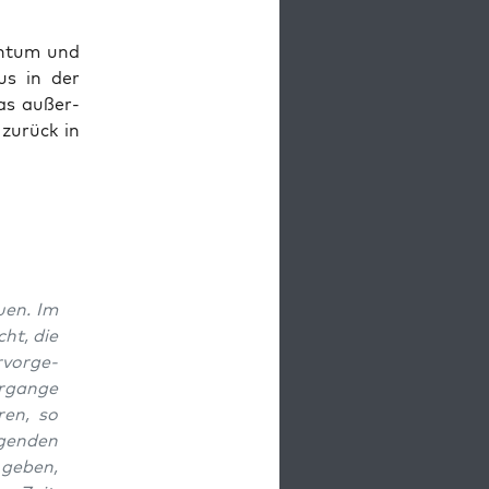
en­tum und
lus in der
as außer­
 zurück in
uen. Im
cht, die
r­vorge­
r­gange
ren, so
gen­den
 geben,