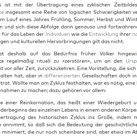
gs ist mit der Über­tra­gung eines zyk­lis­chen Zeit­bild
te
ins­ge­samt eine Rei­he von logis­chen Schwierigkeit­en ve
m Lauf eines Jahres Früh­ling, Som­mer, Herb­st und Win­
gen und sich diese Abfolge dann genau­so und fortwähren
r für das Leben der
Indi­viduen
wie die
Entwick­lung
ihrer
na
gen und kul­turellen Her­vor­bringun­gen gilt das nicht.
t deshalb auf das Bedürf­nis früher Völk­er hingewi
te regelmäßig rit­uell zu »zer­stören«, um an den
Ursp
t vor aller Zeit, zurück­zukehren. Eine Vorstel­lung, die sic
al­ten hat, aber in
dif­feren­zierten
Gesellschaften doch in
 trat. Wollte man am Zyk­lus fes­thal­ten, war es nötig, eine 
­nah­men zu machen; dazu gehören vor allem:
ee ein­er Reinkar­na­tion, das heißt ein­er Wiederge­burt
der­be­ginns des einzel­nen Lebens in einem anderen Kör­p­e
ber­tra­gung des his­torischen Zyk­lus ins Große, indem
e annimmt, so daß sich die Bedeu­tung der geschichtlich
 min­imiert, die nur noch schein­bare sind, aber etwa im 