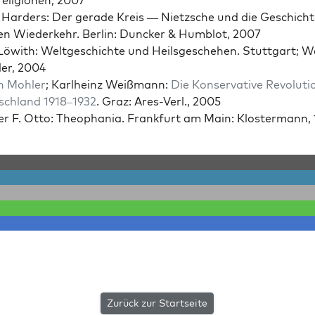
e­li­gio­nen, 2007
Hard­ers: Der ger­ade Kreis — Niet­zsche und die Geschicht
n Wiederkehr. Berlin: Dunck­er & Hum­blot, 2007
Löwith: Welt­geschichte und Heils­geschehen. Stuttgart; W
ler, 2004
n Mohler
; Karl­heinz Weiß­mann:
Die Kon­ser­v­a­tive Rev­o­lu­ti
ch­land 1918–1932
. Graz: Ares-Verl., 2005
er F. Otto: Theo­pha­nia. Frank­furt am Main: Kloster­mann,
Zurück zur Startseite