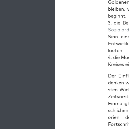
Gold­e­ne
bleiben,
begin­nt,
3. die B
Sozialord
Sinn ein­
Entwick­l
laufen,
4. die Mo
Kreis­es e
Der Ein­f
denken wa
sten Wide
Zeitvorst
Ein­ma­li
schlichen
o­rien
Fortschri