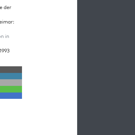
e der
eimar:
on in
 1993