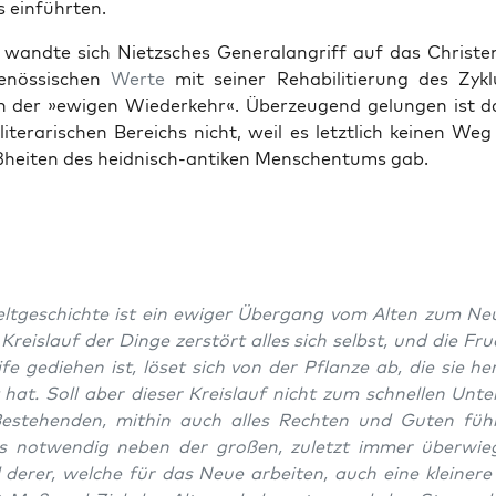
s ein­führten.
wandte sich Niet­zsches Gen­er­alan­griff auf das Chris­t
genös­sis­chen
Werte
mit sein­er Reha­bil­i­tierung des Zyk­
n der »ewigen Wiederkehr«. Überzeu­gend gelun­gen ist d
lit­er­arischen Bere­ichs nicht, weil es let­ztlich keinen Weg
heit­en des hei­d­nisch-antiken Men­schen­tums gab.
lt­geschichte ist ein ewiger Über­gang vom Alten zum Ne
Kreis­lauf der Dinge zer­stört alles sich selb­st, und die Fru
fe gediehen ist, löset sich von der Pflanze ab, die sie he
 hat. Soll aber dieser Kreis­lauf nicht zum schnellen Unte
Beste­hen­den, mithin auch alles Recht­en und Guten füh
 notwendig neben der großen, zulet­zt immer über­wie
 der­er, welche für das Neue arbeit­en, auch eine kleinere