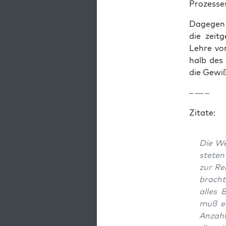
Prozess­e
Dage­gen 
die zeit­
Lehre vo
halb des 
die Gewiß
– — –
Zitate:
Die We
steten 
zur Rei
bracht
alles 
muß es
Anzahl