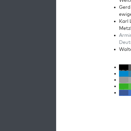
Wel­tr
Gerd 
ewige
Karl 
Met­z
Armi
Deuts
Wal­t