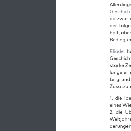
Allerd­in
Geschich
da zwar i
der fol­
holt, abe
Bedin­gun­
Eli­ade
ha
Geschich
starke Zei
lange erh
ter­grund
Zusatzan
1. die Id
eines Wie
2. die Ü
Welt­jahr
derun­gen