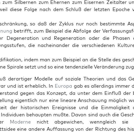
n zum Sil­ber­nen zum Ehernen zum Eis­er­nen Zeital­ter une
 weil diese Folge nach dem Schluß der let­zten Epoche 
eschränkung, so daß der Zyk­lus nur noch bes­timmte Asp
­nung
bet­rifft, zum Beispiel die Abfolge der Ver­fas­sungs­
er Degen­er­a­tion und Regen­er­a­tion oder die Phasen d
ungsstufen, die nacheinan­der die ver­schiede­nen Kul­tu
d­i­fika­tion, indem man zum Beispiel an die Stelle des gesc
ine Spi­rale set­zt und so eine ten­den­zielle Verän­derung zug
luß der­ar­tiger Mod­elle auf soziale The­o­rien und das G
r und ist erhe­blich. In
Europa
gab es allerd­ings immer 
r­stand gegen das Konzept, da unter dem Ein­fluß der bi
el­lung eigentlich nur eine lin­eare Anschau­ung möglich wa
gkeit der his­torischen Ereignisse und die Ein­ma­ligkei
 Indi­viduen behaupten mußte. Davon sind auch die Geschi
 der
Mod­erne
nicht abgewichen, wen­ngle­ich sie
ttsidee eine andere Auf­fas­sung von der Rich­tung des his