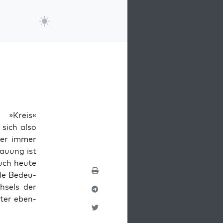
 »Kreis«
 sich also
aber immer
au­ung ist
uch heute
ale Bedeu­
­sels der
uter eben­