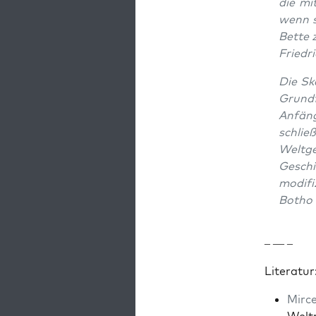
die mi
wenn s
Bette z
Friedr
Die Sk
Grund­f
Anfäng
schlie
Welt­
Geschi
mod­i­f
Botho
– — –
Lit­er­atur
Mirce