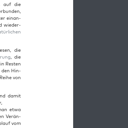
es auf die
r­bun­den,
ter einan­
d wieder­
tür­lichen
esen, die
rung
, die
h in Resten
 den Hin­
Rei­he von
 und damit
r,
 man etwa
en Verän­
Ablauf vom