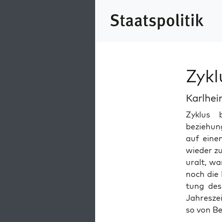
Zykl
Karlhe
Zyk­lus
beziehung
auf einen
wieder zu
uralt, wa
noch die 
tung des
Jahreszei
so von B