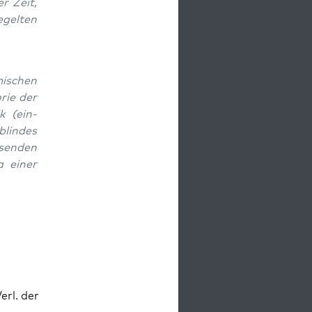
r Zeit,
gel­ten
is­chen
­rie der
k (ein­
blindes
senden
 ein­er
erl. der