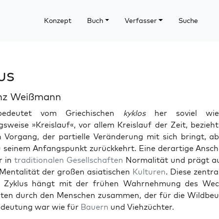
Konzept
Buch
Verfasser
Suche
us
inz Weißmann
 bedeutet vom Griechis­chen
kyk­los
her soviel wie
sweise »Kreis­lauf«, vor allem Kreis­lauf der Zeit, bezieht
 Vor­gang, der par­tielle Verän­derung mit sich bringt, 
 seinem Anfangspunkt zurück­kehrt. Eine der­ar­tige Ansch
r in
tra­di­tionalen
Gesellschaften
Nor­mal­ität und prägt a
Men­tal­ität der großen asi­atis­chen
Kul­turen
. Diese zen­tr
 Zyk­lus hängt mit der frühen Wahrnehmung des Wech
t­en durch den Men­schen zusam­men, der für die Wild­be
edeu­tung war wie für
Bauern
und Viehzüchter.