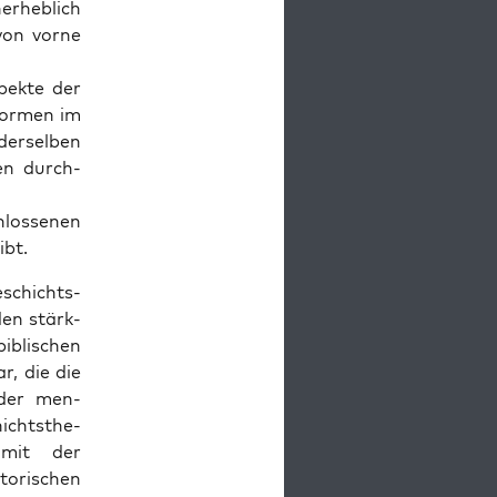
r­he­blich
von vorne
ek­te der
for­men im
er­sel­ben
ren durch­
hlosse­nen
ibt.
eschichts­
den stärk­
b­lis­chen
r, die die
t der men­
cht­s­the­
 mit der
­torischen