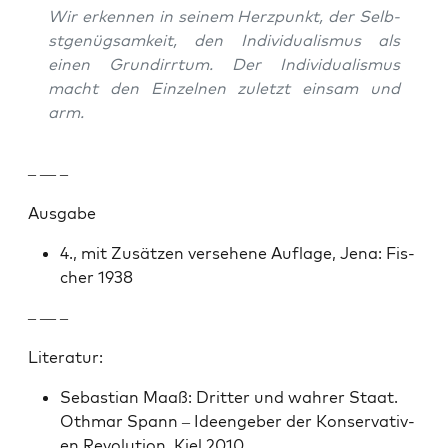
Wir erken­nen in seinem Herzpunkt, der Selb­
st­genügsamkeit, den Indi­vid­u­al­is­mus als
einen Grundirrtum. Der Indi­vid­u­al­is­mus
macht den Einzel­nen zulet­zt ein­sam und
arm.
– — –
Aus­gabe
4., mit Zusätzen verse­hene Auflage, Jena: Fis­
ch­er 1938
– — –
Lit­er­atur:
Sebas­t­ian Maaß: Drit­ter und wahrer Staat.
Oth­mar Spann – Ideenge­ber der Kon­ser­v­a­tiv­
en Rev­o­lu­tion, Kiel 2010