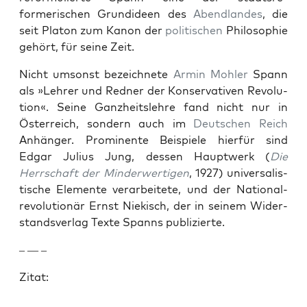
formerischen Grun­dideen des
Abend­lan­des
, die
seit Pla­ton zum Kanon der
poli­tis­chen
Philoso­phie
gehört, für seine Zeit.
Nicht umson­st beze­ich­nete
Armin Mohler
Spann
als »Lehrer und Red­ner der Kon­ser­v­a­tiv­en Rev­o­lu­
tion«. Seine Ganzheit­slehre fand nicht nur in
Öster­re­ich, son­dern auch im
Deutschen
Reich
Anhänger. Promi­nente Beispiele hier­für sind
Edgar Julius Jung, dessen Hauptwerk (
Die
Herrschaft der Min­der­w­er­ti­gen
, 1927) uni­ver­sal­is­
tis­che Ele­mente ver­ar­beit­ete, und der Nation­al­
rev­o­lu­tionär Ernst Niekisch, der in seinem Wider­
standsver­lag Texte Spanns pub­lizierte.
– — –
Zitat: