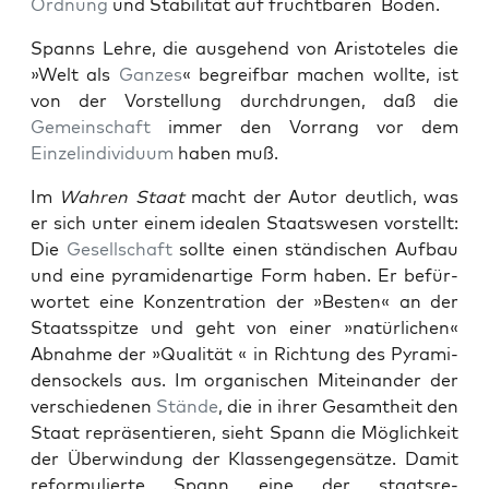
Ord­nung
und Sta­bil­ität auf frucht­baren Boden.
Spanns Lehre, die aus­ge­hend von Aris­tote­les die
»Welt als
Ganzes
« begreif­bar machen wollte, ist
von der Vorstel­lung durch­drun­gen, daß die
Gemein­schaft
immer den Vor­rang vor dem
Einzelin­di­vidu­um
haben muß.
Im
Wahren Staat
macht der Autor deut­lich, was
er sich unter einem ide­alen Staatswe­sen vorstellt:
Die
Gesellschaft
sollte einen ständis­chen Auf­bau
und eine pyra­mi­denar­tige Form haben. Er befür­
wortet eine Konzen­tra­tion der »Besten« an der
Staatsspitze und geht von ein­er »natür­lichen«
Abnahme der »Qual­ität « in Rich­tung des Pyra­mi­
densock­els aus. Im organ­is­chen Miteinan­der der
ver­schiede­nen
Stände
, die in ihrer Gesamtheit den
Staat repräsen­tieren, sieht Spann die Möglichkeit
der Über­win­dung der Klas­sen­ge­gen­sätze. Damit
refor­mulierte Spann eine der staat­sre­