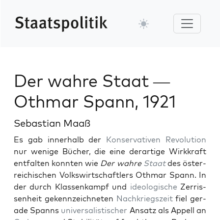
Der wahre Staat —
Othmar Spann, 1921
Sebastian Maaß
Es gab inner­halb der
Kon­ser­v­a­tiv­en
Rev­o­lu­tion
nur wenige Büch­er, die eine der­ar­tige Wirkkraft
ent­fal­ten kon­nten wie
Der wahre
Staat
des öster­
re­ichis­chen Volk­swirtschaftlers Oth­mar Spann. In
der durch Klassenkampf und
ide­ol­o­gis­che
Zer­ris­
senheit gekennze­ich­neten
Nachkriegszeit
fiel ger­
ade Spanns
uni­ver­sal­is­tis­ch­er
Ansatz als Appell an