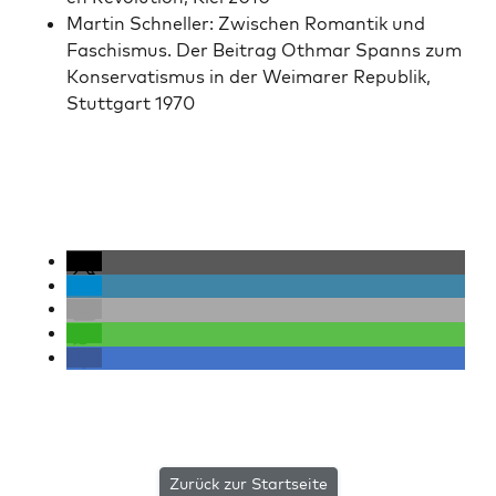
Mar­tin Schneller: Zwis­chen Roman­tik und
Faschis­mus. Der Beitrag Oth­mar Spanns zum
Kon­ser­vatismus in der Weimar­er Repub­lik,
Stuttgart 1970
Zurück zur Startseite