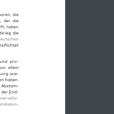
boren, die
t, der die
raft, neben
krieg die
­deutschen
pflichtet
k und pro­
 vor allem
­sung war,
en haben.
ie Abstam­
 der End­
ser­v­a­tiv­
Volk­skon­