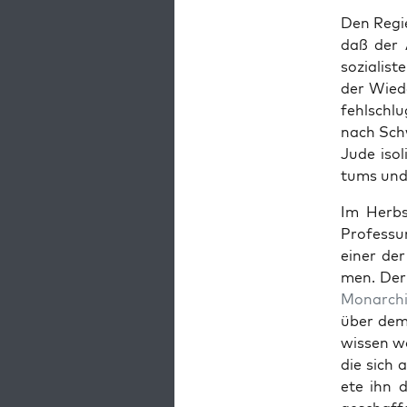
Den Regie
daß der A
sozial­is
der Wiede
fehlschlu
nach Schw
Jude isol
tums und 
Im Herb­
Pro­fes­s
ein­er de
men. Der 
Monar­ch
über dem 
wis­sen wo
die sich 
ete ihn d