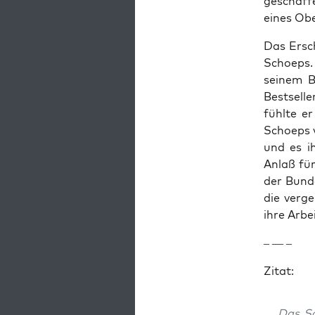
geschaf­f
eines Obe
Das Ersc
Schoeps. 
seinem 
Best­sell
fühlte er
Schoeps v
und es ih
Anlaß für
der Bun­d
die verge
ihre Arbei
– — –
Zitat:
Das Sc