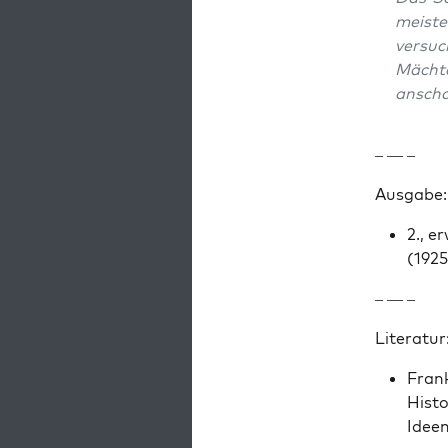
meis­t
ver­su
Mächte
anscha
– — –
Aus­gabe:
2., e
(1925
– — –
Lit­er­atur
Frank
His­t
Ideen