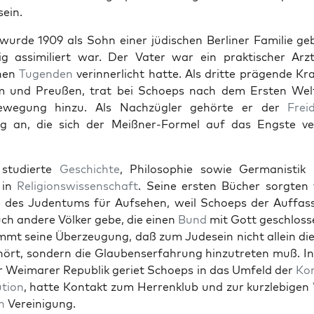
sein.
urde 1909 als Sohn ein­er jüdis­chen Berlin­er Fam­i­lie ge
dig assim­i­liert war. Der Vater war ein prak­tis­ch­er Arz
chen
Tugen­den
verin­ner­licht hat­te. Als dritte prä­gende K
m und Preußen, trat bei Schoeps nach dem Ersten Welt
e­we­gung hinzu. Als Nachzü­gler gehörte er der
Frei
g an, die sich der Meißn­er-Formel auf das Eng­ste ver
 studierte
Geschichte
, Philoso­phie sowie Ger­man­is­ti
 in
Reli­gion­swis­senschaft
. Seine ersten Büch­er sorgten
b des Juden­tums für Auf­se­hen, weil Schoeps der Auf­fas
ch andere Völk­er gebe, die einen
Bund
mit Gott geschloss
mt seine Überzeu­gung, daß zum Jude­sein nicht allein d
rt, son­dern die Glaubenser­fahrung hinzutreten muß. In
 Weimar­er Repub­lik geri­et Schoeps in das Umfeld der
Kon­
u­tion
, hat­te Kon­takt zum Her­ren­klub und zur kur­zlebi­gen
en
Vere­ini­gung.