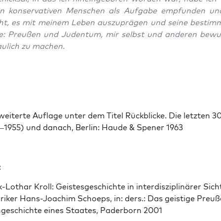
en kon­ser­v­a­tiv­en Men­schen als Auf­gabe emp­fun­den u
cht, es mit meinem Leben auszuprä­gen und seine bes­tim
: Preußen und Juden­tum, mir selb­st und anderen bew
ulich zu machen.
rweit­erte Auflage unter dem Titel Rück­blicke. Die let­zten 3
–1955) und danach, Berlin: Haude & Spen­er 1963
:
-Lothar Kroll: Geis­tes­geschichte in inter­diszi­plinär­er Sich
orik­er Hans-Joachim Schoeps, in: ders.: Das geistige Preuß
geschichte eines Staates, Pader­born 2001