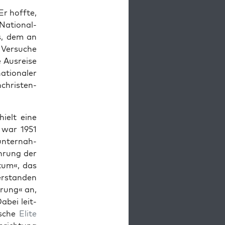
Er hoffte,
ation­al­
, dem an
 Ver­suche
 Aus­reise
a­tionaler
chris­ten­
ielt eine
d war 1951
unter­nah­
ührung der
­tum«, das
er­standen
uerung« an,
abei leit­
is­che
Elite