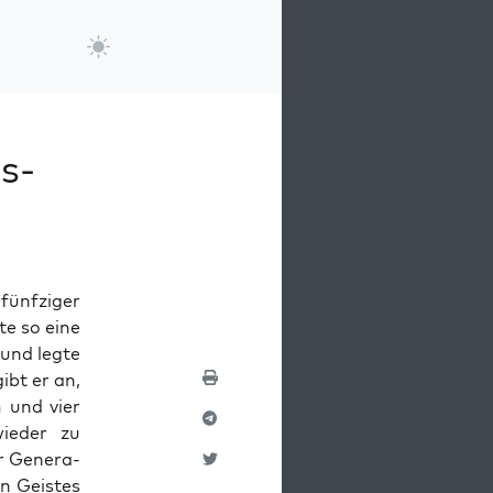
s-
fün­fziger
te so eine
 und legte
ibt er an,
n
und vier
ieder zu
 Gen­er­a­
en Geistes