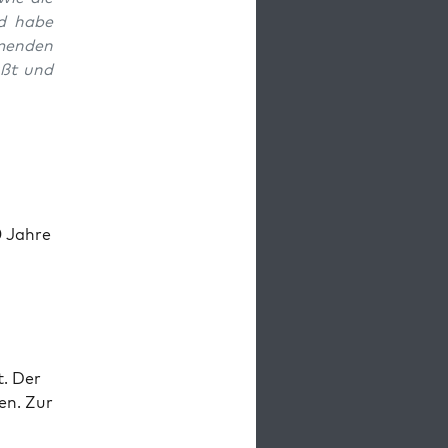
nd habe
­menden
ußt und
0 Jahre
t. Der
en. Zur