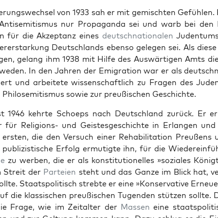
rungswech­sel von 1933 sah er mit gemis­cht­en Gefühlen. 
nti­semitismus nur Pro­pa­gan­da sei und warb bei den N
­ten für die Akzep­tanz eines
deutschna­tionalen
Juden­tums
r­erstarkung Deutsch­lands eben­so gele­gen sei. Als diese
­gen, gelang ihm 1938 mit Hil­fe des Auswär­ti­gen Amts die
e­den. In den Jahren der Emi­gra­tion war er als deutschn
iert und arbeit­ete wis­senschaftlich zu Fra­gen des Juden
Philosemitismus sowie zur preußis­chen Geschichte.
st 1946 kehrte Schoeps nach Deutsch­land zurück. Er erh
ur für Reli­gions- und Geis­tes­geschichte in Erlan­gen un
r ersten, die den Ver­such ein­er Reha­bil­i­ta­tion Preußens 
pub­lizis­tis­che Erfolg ermutigte ihn, für die Wiedere­in­f
ie
zu wer­ben, die er als kon­sti­tu­tionelles »soziales König
Stre­it der
Parteien
ste­ht und das Ganze im Blick hat, v
llte. Staat­spoli­tisch strebte er eine »Kon­ser­v­a­tive Erne
auf die klas­sis­chen preußis­chen Tugen­den stützen sollte. D
ie Frage, wie im Zeital­ter der
Massen
eine staat­spoli­t