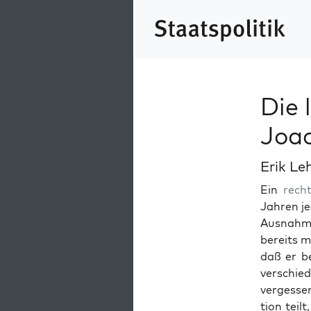
Die 
Joac
Erik Le
Ein
rech
Jahren je
Aus­nah­m
bere­its 
daß er be
ver­schi
vergesse
tion teil