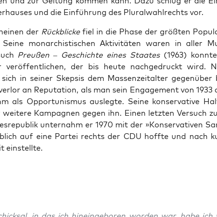
en und zur Gel­tung kom­men kann. Dazu schlug er die Ein
r­haus­es und die Ein­führung des Plu­ral­wahlrechts vor.
heinen der
Rück­blicke
fiel in die Phase der größten Pop­u­la
Seine monar­chis­tis­chen Aktiv­itäten waren in aller M
Buch
Preußen – Geschichte eines Staates
(1963) kon­nte
er veröf­fentlichen, der bis heute nachge­druckt wird. 
 sich in sein­er Skep­sis dem Massen­zeital­ter gegenüber 
er­lor an Rep­u­ta­tion, als man sein Engage­ment von 1933 
m als Oppor­tunis­mus auslegte. Seine kon­ser­v­a­tive Ha
 weit­ere Kam­pag­nen gegen ihn. Einen let­zten Ver­such 
esre­pub­lik unter­nahm er 1970 mit der »Kon­ser­v­a­tiv­en S
­blich auf eine Partei rechts der CDU hoffte und nach ku
t ein­stellte.
hick­sal, in das ich hineinge­boren wor­den war, habe ich 