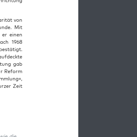
­rich­tung
r­ität von
unde. Mit
 er einen
Nach 1968
bestätigt.
aufdeck­te
l­tung gab
zur Reform
amm­lung«,
rz­er Zeit
wie die