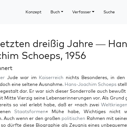
Konzept
Buch
Verfasser
Suche
letzten dreißig Jahre — Han
him Schoeps, 1956
hnert
ter
Jude war im
Kaiser­re­ich
nichts Beson­deres, in den 
doch eine sel­tene Aus­nahme.
Hans-Joachim Schoeps
stell
egestalt dar. Er war sich dieser Son­der­rolle auch bewußt
mit Mitte Vierzig seine Lebenserin­nerun­gen vor. Als Grund g
re­its so viel erlebt habe, daß er »nach zwei
Weltkriege
ede­nen
Staats­for­men
« Mühe habe, Wichtiges nicht w
n. Auch wenn er den großen
poli­tis­chen
Rah­men mit sein­er
t, so dürfte diese Biogra­phie als Zeug­nis eines unbe­que­m