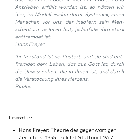
Antrieben erfüllt wor­den ist, so hät­ten wir
hier, im Mod­ell »sekundär­er Sys­teme«, einen
Men­schen vor uns, der insofern sein Men­
schen­tum ver­loren hat, jeden­falls ihm stark
ent­fremdet ist.
Hans Frey­er
Ihr Ver­stand ist verfin­stert, und sie sind ent­
fremdet dem Leben, das aus Gott ist, durch
die Unwis­senheit, die in ihnen ist, und durch
die Ver­stock­ung ihres Herzens.
Paulus
– — –
Lit­er­atur:
Hans Frey­er: The­o­rie des gegen­wär­ti­gen
Zeital­ters [1955], zulet­zt Stuttgart 1967.