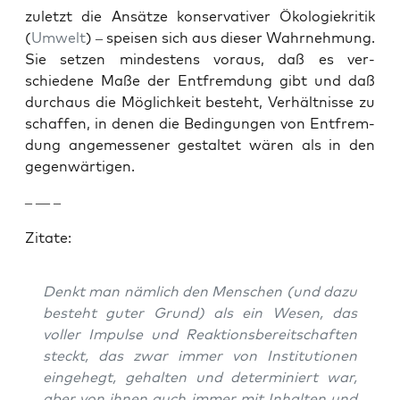
zulet­zt die Ansätze kon­ser­v­a­tiv­er Ökolo­giekri­tik
(
Umwelt
) – speisen sich aus dieser Wahrnehmung.
Sie set­zen min­destens voraus, daß es ver­
schiedene Maße der Ent­frem­dung gibt und daß
dur­chaus die Möglichkeit beste­ht, Ver­hält­nisse zu
schaf­fen, in denen die Bedin­gun­gen von Ent­frem­
dung angemessen­er gestal­tet wären als in den
gegen­wär­ti­gen.
– — –
Zitate:
Denkt man näm­lich den Men­schen (und dazu
beste­ht guter Grund) als ein Wesen, das
voller Impulse und Reak­tions­bere­itschaften
steckt, das zwar immer von Insti­tu­tio­nen
einge­hegt, gehal­ten und deter­miniert war,
aber von ihnen auch immer mit Inhal­ten und