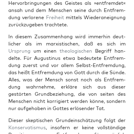
Her­vor­bringun­gen des Geistes als »ent­fremdet«
ansah und dem Men­schen seine durch Ent­frem­
dung ver­lorene
Frei­heit
mit­tels Wieder­aneig­nung
zurück­zugeben tra­chtete.
In diesem Zusam­men­hang wird immer­hin deut­
lich­er als im marx­is­tis­chen, daß es sich im
Ursprung
um einen
the­ol­o­gis­chen
Begriff han­
delte. Für Augusti­nus etwa bedeutete Ent­frem­
dung zuerst und vor allem Selb­st-Ent­frem­dung,
das heißt Ent­frem­dung von Gott durch die Sünde.
Alles, was der Men­sch son­st noch als Ent­frem­
dung wahrnehme, erk­läre sich aus dieser
gestörten Grund­beziehung, die von seit­en des
Men­schen nicht kor­rigiert wer­den könne, son­dern
nur aufge­hoben in Gottes erlösender Tat.
Dieser skep­tis­chen Grun­dein­schätzung fol­gt der
Kon­ser­vatismus
, insofern er keine voll­ständi­ge