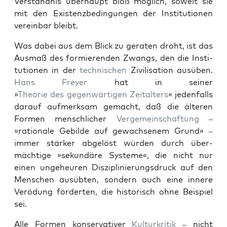
Ver­ständ­nis über­haupt bloß möglich, soweit sie
mit den Exis­tenzbe­din­gun­gen der Insti­tu­tio­nen
vere­in­bar bleibt.
Was dabei aus dem Blick zu ger­at­en dro­ht, ist das
Aus­maß des formieren­den Zwangs, den die Insti­
tu­tio­nen in der
tech­nis­chen
Zivil­i­sa­tion ausüben.
Hans Frey­er
hat in sein­er
»
The­o­rie des gegen­wär­ti­gen Zeital­ters
« jeden­falls
darauf aufmerk­sam gemacht, daß die älteren
For­men men­schlich­er
Verge­mein­schaf­tung
–
»ratio­nale Gebilde auf gewach­sen­em Grund« –
immer stärk­er abgelöst wür­den durch über­
mächtige »sekundäre Sys­teme«, die nicht nur
einen unge­heuren Diszi­plin­ierungs­druck auf den
Men­schen ausübten, son­dern auch eine innere
Verö­dung förderten, die his­torisch ohne Beispiel
sei.
Alle For­men kon­ser­v­a­tiv­er
Kul­turkri­tik
– nicht