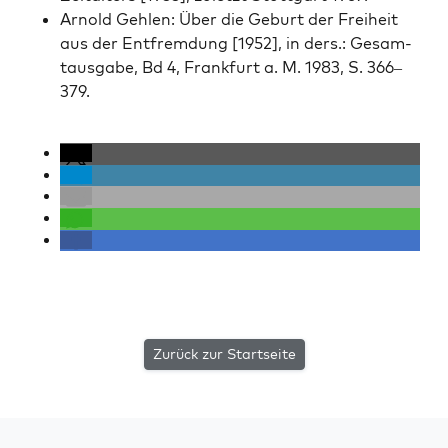
Arnold Gehlen: Über die Geburt der Frei­heit
aus der Ent­frem­dung [1952], in ders.: Gesam­
taus­gabe, Bd 4, Frank­furt a. M. 1983, S. 366–
379.
Zurück zur Startseite