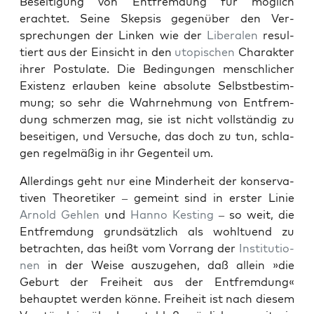
Besei­t­i­gung von Ent­frem­dung für möglich
erachtet. Seine Skep­sis gegenüber den Ver­
sprechun­gen der Linken wie der
Lib­eralen
resul­
tiert aus der Ein­sicht in den
utopis­chen
Charak­ter
ihrer Pos­tu­late. Die Bedin­gun­gen men­schlich­er
Exis­tenz erlauben keine absolute Selb­st­bes­tim­
mung; so sehr die Wahrnehmung von Ent­frem­
dung schmerzen mag, sie ist nicht voll­ständig zu
beseit­i­gen, und Ver­suche, das doch zu tun, schla­
gen regelmäßig in ihr Gegen­teil um.
Allerd­ings geht nur eine Min­der­heit der kon­ser­v­a­
tiv­en The­o­retik­er – gemeint sind in erster Lin­ie
Arnold Gehlen
und
Han­no Kest­ing
– so weit, die
Ent­frem­dung grund­sät­zlich als wohltuend zu
betra­cht­en, das heißt vom Vor­rang der
Insti­tu­tio­
nen
in der Weise auszuge­hen, daß allein »die
Geburt der Frei­heit aus der Ent­frem­dung«
behauptet wer­den könne. Frei­heit ist nach diesem