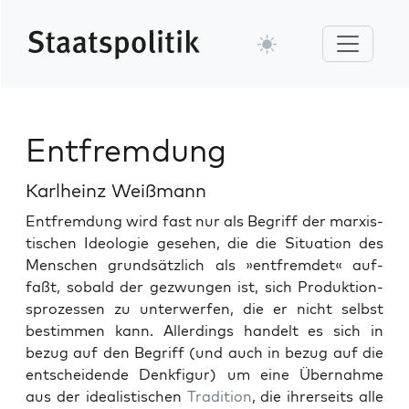
Entfremdung
Karlheinz Weißmann
Ent­frem­dung wird fast nur als Begriff der marx­is­
tis­chen Ide­olo­gie gese­hen, die die Sit­u­a­tion des
Men­schen grund­sät­zlich als »ent­fremdet« auf­
faßt, sobald der gezwun­gen ist, sich Pro­duk­tion­
sprozessen zu unter­w­er­fen, die er nicht selb­st
bes­tim­men kann. Allerd­ings han­delt es sich in
bezug auf den Begriff (und auch in bezug auf die
entschei­dende Denk­fig­ur) um eine Über­nahme
aus der ide­al­is­tis­chen
Tra­di­tion
, die ihrer­seits alle