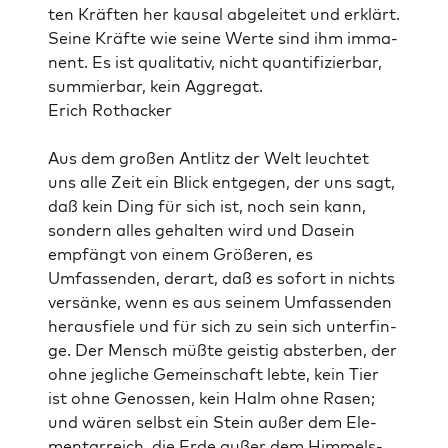
ten Kräften her kausal abgeleit­et und erk­lärt.
Seine Kräfte wie seine Werte sind ihm imma­
nent. Es ist qual­i­ta­tiv, nicht quan­tifizier­bar,
sum­mier­bar, kein Aggre­gat.
Erich Rothack­er
Aus dem großen Antlitz der Welt leuchtet
uns alle Zeit ein Blick ent­ge­gen, der uns sagt,
daß kein Ding für sich ist, noch sein kann,
son­dern alles gehal­ten wird und Dasein
empfängt von einem Größeren, es
Umfassenden, der­art, daß es sofort in nichts
ver­sänke, wenn es aus seinem Umfassenden
her­aus­fiele und für sich zu sein sich unterfin­
ge. Der Men­sch müßte geistig abster­ben, der
ohne jegliche Gemein­schaft lebte, kein Tier
ist ohne Genossen, kein Halm ohne Rasen;
und wären selb­st ein Stein außer dem Ele­
men­tar­re­ich, die Erde außer dem Him­mels­