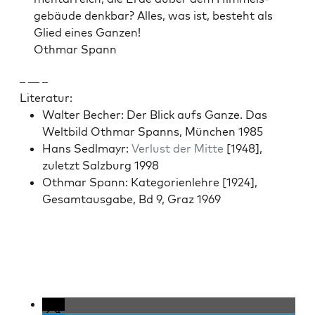
ge­bäude denkbar? Alles, was ist, beste­ht als
Glied eines Ganzen!
Oth­mar Spann
– — –
Lit­er­atur:
Wal­ter Bech­er: Der Blick aufs Ganze. Das
Welt­bild Oth­mar Spanns, München 1985
Hans Sedl­mayr:
Ver­lust der Mitte
[1948],
zulet­zt Salzburg 1998
Oth­mar Spann: Kat­e­gorien­lehre [1924],
Gesam­taus­gabe, Bd 9, Graz 1969