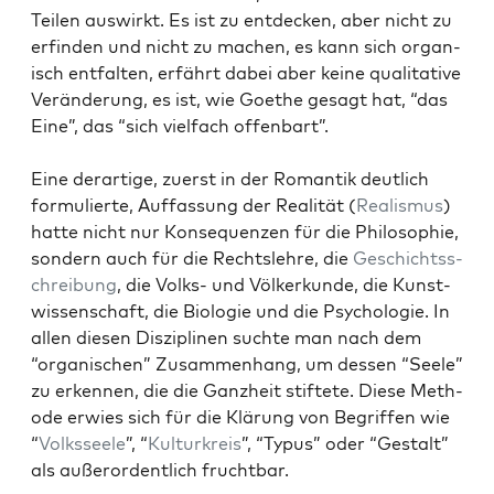
Teilen auswirkt. Es ist zu ent­deck­en, aber nicht zu
erfind­en und nicht zu machen, es kann sich organ­
isch ent­fal­ten, erfährt dabei aber keine qual­i­ta­tive
Verän­derung, es ist, wie Goethe gesagt hat, “das
Eine”, das “sich vielfach offen­bart”.
Eine der­ar­tige, zuerst in der Roman­tik deut­lich
for­mulierte, Auf­fas­sung der Real­ität (
Real­is­mus
)
hat­te nicht nur Kon­se­quen­zen für die Philoso­phie,
son­dern auch für die Recht­slehre, die
Geschichtss­
chrei­bung
, die Volks- und Völk­erkunde, die Kunst­
wissenschaft, die Biolo­gie und die Psy­cholo­gie. In
allen diesen Diszi­plinen suchte man nach dem
“organ­is­chen” Zusam­men­hang, um dessen “Seele”
zu erken­nen, die die Ganzheit stiftete. Diese Meth­
ode erwies sich für die Klärung von Begrif­f­en wie
“
Volksseele
”, “
Kul­turkreis
”, “Typus” oder “Gestalt”
als außeror­dentlich frucht­bar.