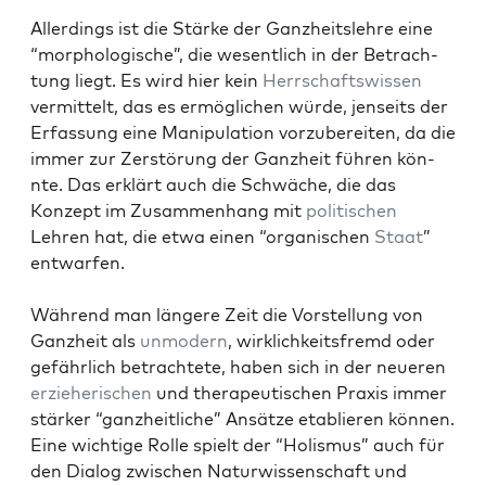
Allerd­ings ist die Stärke der Ganzheit­slehre eine
“mor­phol­o­gis­che”, die wesentlich in der Betra­ch­
tung liegt. Es wird hier kein
Herrschaftswis­sen
ver­mit­telt, das es ermöglichen würde, jen­seits der
Erfas­sung eine Manip­u­la­tion vorzu­bere­it­en, da die
immer zur Zer­störung der Ganzheit führen kön­
nte. Das erk­lärt auch die Schwäche, die das
Konzept im Zusam­men­hang mit
poli­tis­chen
Lehren hat, die etwa einen “organ­is­chen
Staat
”
ent­war­fen.
Während man län­gere Zeit die Vorstel­lung von
Ganzheit als
unmod­ern
, wirk­lichkeits­fremd oder
gefährlich betra­chtete, haben sich in der neueren
erzieherischen
und ther­a­peutis­chen Prax­is immer
stärk­er “ganzheitliche” Ansätze etablieren kön­nen.
Eine wichtige Rolle spielt der “Holis­mus” auch für
den Dia­log zwis­chen Natur­wis­senschaft und