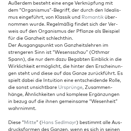
Außer­dem beste­ht eine enge Verknüp­fung mit
dem “Organismus”-Begriff, der durch den Ide­al­is­
mus einge­führt, von Klas­sik und
Roman­tik
über­
nom­men wurde. Regelmäßig find­et sich der Ver­
weis auf den Organ­is­mus der Pflanze als Beispiel
für die Ganzheit schlechthin.
Der Aus­gangspunkt von Ganzheit­slehren im
stren­geren Sinn ist “Wesenss­chau” (Oth­mar
Spann), die nur dem dazu Begabten Ein­blick in die
Wirk­lichkeit ermöglicht, die hin­ter den Erschei­n­un­
gen ste­ht und diese auf das Ganze zurück­führt. Es
spielt dabei die Intu­ition eine entschei­dende Rolle,
die son­st unsicht­bare
Ursprünge
, Zusam­men­
hänge, Ähn­lichkeit­en und kom­plexe Ergänzun­gen
in bezug auf die ihnen gemein­same “Wesen­heit”
wahrn­immt.
Diese “
Mitte
” (
Hans Sedl­mayr
) bes­timmt alle Aus­
drucks­for­men des Ganzen, wenn es sich in seinen