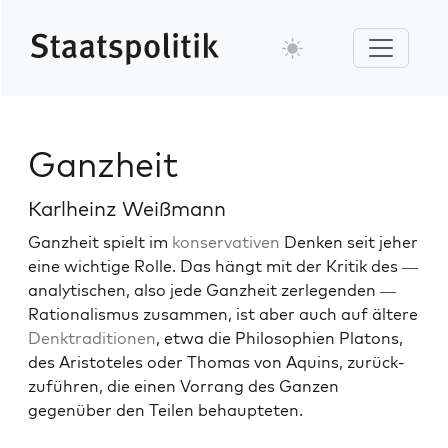
Ganzheit
Karlheinz Weißmann
Ganzheit spielt im
kon­ser­v­a­tiv­en
Denken seit jeher
eine wichtige Rolle. Das hängt mit der Kri­tik des —
ana­lytis­chen, also jede Ganzheit zer­legen­den —
Ratio­nal­is­mus zusam­men, ist aber auch auf ältere
Denk­tra­di­tio­nen
, etwa die Philoso­phien Pla­tons,
des Aris­tote­les oder Thomas von Aquins, zurück­
zuführen, die einen Vor­rang des Ganzen
gegenüber den Teilen behaupteten.