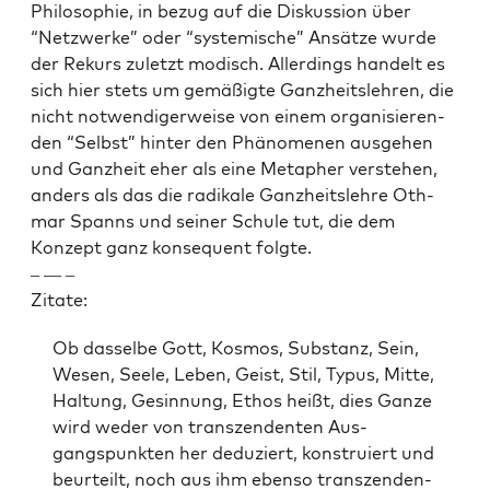
Philoso­phie, in bezug auf die Diskus­sion über
“Net­zw­erke” oder “sys­temis­che” Ansätze wurde
der Rekurs zulet­zt modisch. Allerd­ings han­delt es
sich hier stets um gemäßigte Ganzheit­slehren, die
nicht notwendi­ger­weise von einem organ­isieren­
den “Selb­st” hin­ter den Phänome­nen aus­ge­hen
und Ganzheit eher als eine Meta­pher ver­ste­hen,
anders als das die radikale Ganzheit­slehre Oth­
mar Spanns und sein­er Schule tut, die dem
Konzept ganz kon­se­quent fol­gte.
– — –
Zitate:
Ob das­selbe Gott, Kos­mos, Sub­stanz, Sein,
Wesen, Seele, Leben, Geist, Stil, Typus, Mitte,
Hal­tung, Gesin­nung, Ethos heißt, dies Ganze
wird wed­er von tran­szen­den­ten Aus­
gangspunk­ten her deduziert, kon­stru­iert und
beurteilt, noch aus ihm eben­so tran­szen­den­