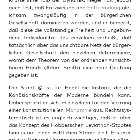
Kräfte inner­halb der Dynamik. Hegel hält jedoch
auch fest, daß Entzweiung und
Ent­frem­dung
gle­
ich­sam zwangsläu­fig in der bürg­er­lichen
Gesellschaft dominieren wer­den, und er bemerkt,
daß diese die voll­ständi­ge Frei­heit und unge­bun­
dene Indi­vid­u­al­ität des einzel­nen ver­heißt, daß
tat­säch­lich aber das unsicht­bare Netz der bürg­er­
lichen Gesellschaft den einzel­nen deter­miniere,
wom­it dem The­o­rem von der ord­nen­den »unsicht­
baren Hand« (Adam Smith) eine neue Deu­tung
gegeben ist.
Der Staat © ist für Hegel die Instanz, die die
Kohä­sion­skräfte der Mod­erne bün­deln kann.
Dabei spricht er sich im einzel­nen für den Vor­rang
ein­er kon­sti­tu­tionellen
Monar­chie
aus. Rechtssys­
tem­a­tisch ist es ungle­ich wichtiger, daß er über
das Konzept des Hobbess­chen Leviathan-Staates
hin­aus auf einen »sit­tlichen Staat« zielt. Erster­er