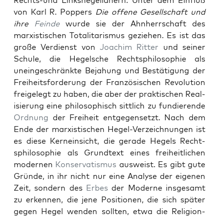
Rechts-und Linkshegelian­ern. Unter dem Ein­fluß
von Karl R. Pop­pers
Die offene Gesellschaft
und
ihre
Feinde
wurde sie der Ahn­herrschaft des
marx­is­tis­chen Total­i­taris­mus geziehen. Es ist das
große Ver­di­enst von
Joachim Rit­ter
und sein­er
Schule, die Hegelsche Recht­sphiloso­phie als
uneingeschränk­te Bejahung und Bestä­ti­gung der
Frei­heits­forderung der Franzö­sis­chen Rev­o­lu­tion
freigelegt zu haben, die aber der prak­tis­chen Real­
isierung eine philosophisch sit­tlich zu fundierende
Ord­nung
der Frei­heit ent­ge­genset­zt. Nach dem
Ende der marx­is­tis­chen Hegel-Verze­ich­nun­gen ist
es diese Kernein­sicht, die ger­ade Hegels Recht­
sphiloso­phie als Grund­text eines frei­heitlichen
mod­er­nen
Kon­ser­vatismus
ausweist. Es gibt gute
Gründe, in ihr nicht nur eine Analyse der eige­nen
Zeit, son­dern des
Erbes
der Mod­erne ins­ge­samt
zu erken­nen, die jene Posi­tio­nen, die sich später
gegen Hegel wen­den soll­ten, etwa die Reli­gion­