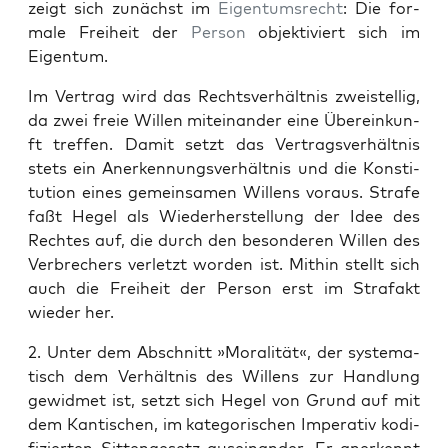
zeigt sich zunächst im
Eigen­tum­srecht
: Die for­
male Frei­heit der
Per­son
objek­tiviert sich im
Eigen­tum.
Im Ver­trag wird das Rechtsver­hält­nis zweis­tel­lig,
da zwei freie Willen miteinan­der eine Übereinkun­
ft tre­f­fen. Damit set­zt das Ver­tragsver­hält­nis
stets ein Anerken­nungsver­hält­nis und die Kon­sti­
tu­tion eines gemein­samen Wil­lens voraus. Strafe
faßt Hegel als Wieder­her­stel­lung der Idee des
Recht­es auf, die durch den beson­deren Willen des
Ver­brech­ers ver­let­zt wor­den ist. Mithin stellt sich
auch die Frei­heit der Per­son erst im Strafakt
wieder her.
2. Unter dem Abschnitt »Moral­ität«, der sys­tem­a­
tisch dem Ver­hält­nis des Wil­lens zur Hand­lung
gewid­met ist, set­zt sich Hegel von Grund auf mit
dem Kan­tis­chen, im kat­e­gorischen Imper­a­tiv kod­i­