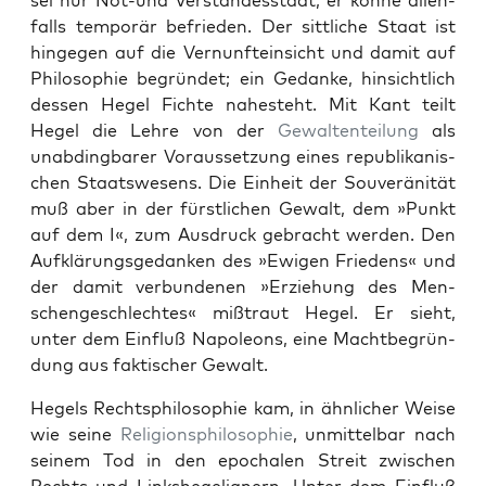
sei nur Not-und Ver­standesstaat, er könne allen­
falls tem­porär befrieden. Der sit­tliche Staat ist
hinge­gen auf die Ver­nun­ftein­sicht und damit auf
Philoso­phie begrün­det; ein Gedanke, hin­sichtlich
dessen Hegel Fichte nah­este­ht. Mit Kant teilt
Hegel die Lehre von der
Gewal­tenteilung
als
unab­d­ing­bar­er Voraus­set­zung eines repub­likanis­
chen Staatswe­sens. Die Ein­heit der Sou­veränität
muß aber in der fürstlichen Gewalt, dem »Punkt
auf dem I«, zum Aus­druck gebracht wer­den. Den
Aufk­lärungs­gedanken des »Ewigen Friedens« und
der damit ver­bun­de­nen »Erziehung des Men­
schengeschlecht­es« miß­traut Hegel. Er sieht,
unter dem Ein­fluß Napoleons, eine Macht­be­grün­
dung aus fak­tis­ch­er Gewalt.
Hegels Recht­sphiloso­phie kam, in ähn­lich­er Weise
wie seine
Reli­gion­sphiloso­phie
, unmit­tel­bar nach
seinem Tod in den epochalen Stre­it zwis­chen