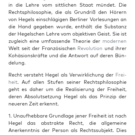
in die Lehre vom sit­tlichen Staat mün­det. Die
Recht­sphiloso­phie, die als Grun­driß den Hör­ern
von Hegels ein­schlägi­gen Berlin­er Vor­lesun­gen an
die Hand gegeben wurde, enthält die Sub­stanz
der Hegelschen Lehre vom objek­tiv­en Geist. Sie ist
zugle­ich eine umfassende The­o­rie der
mod­er­nen
Welt seit der Franzö­sis­chen
Rev­o­lu­tion
und ihrer
Kohä­sion­skräfte und die Antwort auf deren Bün­
delung.
Recht ver­ste­ht Hegel als Ver­wirk­lichung der
Frei­
heit
. Auf allen Stufen sein­er Recht­sphiloso­phie
geht es daher um die Real­isierung der Frei­heit,
deren Abso­lut­set­zung Hegel als das Prinzip der
neueren Zeit erken­nt.
1. Unaufheb­bare Grund­lage jen­er Frei­heit ist nach
Hegel das abstrak­te Recht, die all­ge­meine
Anerken­nt­nis der Per­son als Rechtssub­jekt. Dies