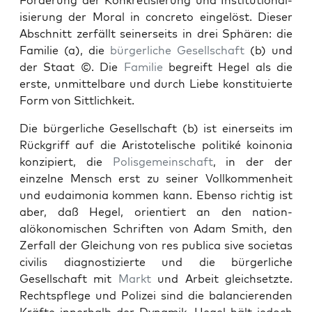
Forderung der Konkretisierung und Insti­tu­tion­al­
isierung der Moral in con­cre­to ein­gelöst. Dieser
Abschnitt zer­fällt sein­er­seits in drei Sphären: die
Fam­i­lie (a), die
bürg­er­liche
Gesellschaft
(b) und
der Staat ©. Die
Fam­i­lie
begreift Hegel als die
erste, unmit­tel­bare und durch Liebe kon­sti­tu­ierte
Form von Sit­tlichkeit.
Die bürg­er­liche Gesellschaft (b) ist ein­er­seits im
Rück­griff auf die Aris­totelis­che poli­tiké koinon­ia
konzip­iert, die
Polis­ge­mein­schaft
, in der der
einzelne Men­sch erst zu sein­er Vol­lkom­men­heit
und eudai­mo­nia kom­men kann. Eben­so richtig ist
aber, daß Hegel, ori­en­tiert an den nation­
alökonomis­chen Schriften von Adam Smith, den
Zer­fall der Gle­ichung von res pub­li­ca sive soci­etas
civilis diag­nos­tizierte und die bürg­er­liche
Gesellschaft mit
Markt
und Arbeit gle­ich­set­zte.
Recht­spflege und Polizei sind die bal­ancieren­den