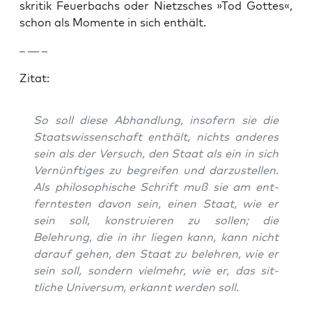
skri­tik Feuer­bachs oder Niet­zsches »Tod Gottes«,
schon als Momente in sich enthält.
– — –
Zitat:
So soll diese Abhand­lung, insofern sie die
Staatswis­senschaft enthält, nichts anderes
sein als der Ver­such, den Staat als ein in sich
Vernün­ftiges zu begreifen und darzustellen.
Als philosophis­che Schrift muß sie am ent­
fer­n­testen davon sein, einen Staat, wie er
sein soll, kon­stru­ieren zu sollen; die
Belehrung, die in ihr liegen kann, kann nicht
darauf gehen, den Staat zu belehren, wie er
sein soll, son­dern vielmehr, wie er, das sit­
tliche Uni­ver­sum, erkan­nt wer­den soll.