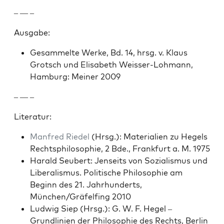
– — –
Aus­gabe:
Gesam­melte Werke, Bd. 14, hrsg. v. Klaus
Grotsch und Elis­a­beth Weiss­er-Lohmann,
Ham­burg: Mein­er 2009
– — –
Lit­er­atur:
Man­fred Riedel
(Hrsg.): Mate­ri­alien zu Hegels
Recht­sphiloso­phie, 2 Bde., Frank­furt a. M. 1975
Har­ald Seu­bert: Jen­seits von Sozial­is­mus und
Lib­er­al­is­mus. Poli­tis­che Philoso­phie am
Beginn des 21. Jahrhun­derts,
München/Gräfelfing 2010
Lud­wig Siep (Hrsg.): G. W. F. Hegel –
Grundlin­ien der Philoso­phie des Rechts, Berlin