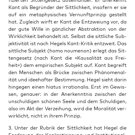
fizierten Sit­tenge­setz auseinan­der. Er anerken­nt
Kant als Begrün­der der Sit­tlichkeit, insofern er sie
auf ein meta­ph­ysis­ches Ver­nun­ft­prinzip gestellt
hat. Zugle­ich wirft er Kant die Entzweiung vor, da
der gute Wille in gän­zlich­er Abstrak­tion von der
Wirk­lichkeit behan­delt ist. Selb­st die sit­tliche Sub­
jek­tiv­ität ist nach Hegels Kant-Kri­tik entzweit. Das
sit­tliche Sub­jekt (homo noumenon) erlegt das Sit­
tenge­setz (nach Kant die »Kausal­ität aus Frei­
heit«) dem empirischen Sub­jekt auf. Kant begreift
den Men­schen als Brücke zwis­chen Phänom­e­nal­
ität und idee­hafter Bes­tim­mung. Hegel sieht darin
hinge­gen einen hia­tus irra­tionalis. Erst im Gewis­
sen, genauer: in der Anerken­nt­nis zwis­chen der
unschuldigen schö­nen Seele und dem Schuldigen,
also im Akt der Verzei­hung, wird die Moral­ität ver­
wirk­licht, nicht in ihrem Prinzip.
3. Unter der Rubrik der Sit­tlichkeit hat Hegel die