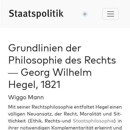
Grundlinien der
Philosophie des Rechts
— Georg Wilhelm
Hegel, 1821
Wiggo Mann
Mit sein­er Recht­sphiloso­phie ent­fal­tet Hegel einen
völ­li­gen Neuansatz, der Recht, Moral­ität und Sit­
tlichkeit (Ethik, Rechts-und
Staat­sphiloso­phie
) in
ihrer notwendi­gen Kom­ple­men­tar­ität erken­nt und