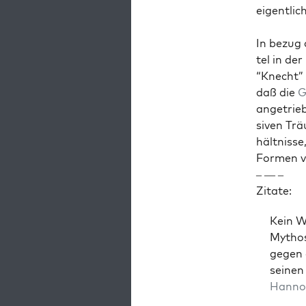
eigentlic
In bezug 
tel in der
“Knecht” 
daß die
G
angetrieb
siv­en Tr
hält­nis
For­men 
– — –
Zitate:
Kein Wu
Mythos
gegen 
seinen 
Han­no