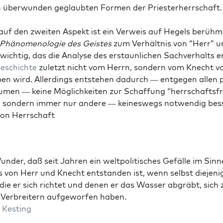
h über­wun­den geglaubten For­men der Priester­herrschaft.
auf den zweit­en Aspekt ist ein Ver­weis auf Hegels berühm
Phänom­e­nolo­gie des Geistes
zum Ver­hält­nis von “Herr” 
wichtig, das die Analyse des erstaunlichen Sachver­halts e
eschichte
zulet­zt nicht vom Her­rn, son­dern vom Knecht v
en wird. Allerd­ings entste­hen dadurch — ent­ge­gen allen 
äu­men — keine Möglichkeit­en zur Schaf­fung “herrschafts­fr
se, son­dern immer nur andere — keineswegs notwendig be
von Herrschaft
n­der, daß seit Jahren ein welt­poli­tis­ches Gefälle im Sinn
 von Herr und Knecht ent­standen ist, wenn selb­st diejeni­
die er sich richtet und denen er das Wass­er abgräbt, sich 
Ver­bre­it­ern aufge­wor­fen haben.
 Kest­ing