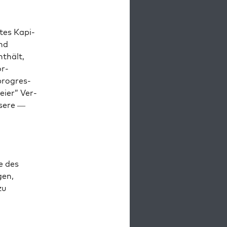
tes Kapi­
und
nthält,
or­
pro­gres­
eier” Ver­
ssere —
e des
gen,
zu