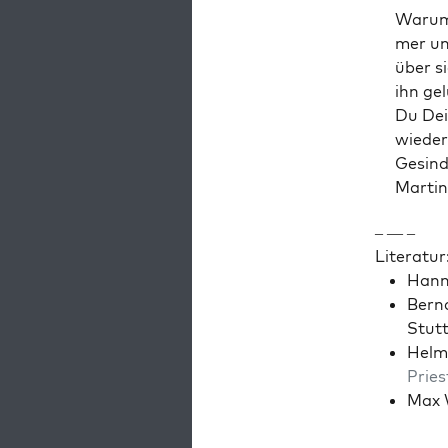
Warum,
mer un
über s
ihn ge
Du Dei
wieder
Gesind
Mar­ti
– — –
Lit­er­atur
Han­n
Bernd
Stut
Hel­m
Pries
Max W