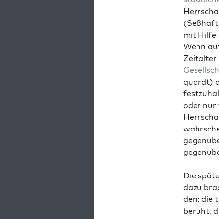
Herrschaf
(Seßhaftig
mit Hil­fe
Wenn auf­
Zeital­te
Gesellscha
quardt) a
festzuhal­
oder nur v
Herrschaf
wahrschei
gegenübe
gegenübe
Die späte
dazu brac
den: die t
beruht, di