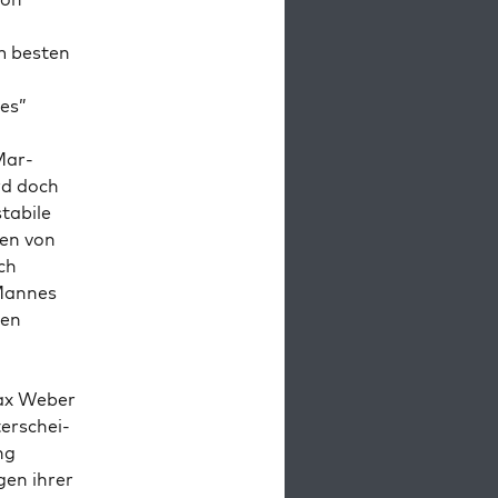
m besten
es”
Mar­
rd doch
ta­bile
len von
ch
 Mannes
ren
Max Weber
r­schei­
ng
egen ihrer