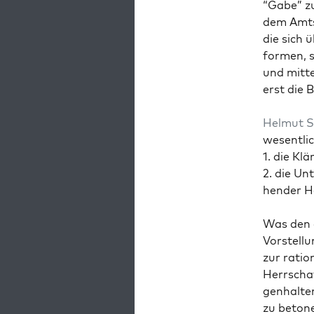
“Gabe” z
dem Amtsc
die sich ü
for­men, 
und mit­t
erst die 
Hel­mut S
wesentlic
1. die Kl
2. die Un
hen­der H
Was den e
Vorstel­l
zur ratio
Herrschaf
gen­hal­t
zu beto­n