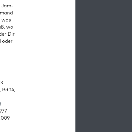
, Jam­
e­mand
, was
aß, wo
der Dir
d oder
73
 Bd 14,
d
1977
 2009