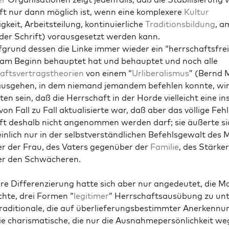
t nur dann möglich ist, wenn eine kom­plexere
Kul­tur
keit, Arbeit­steilung, kon­tinuier­liche
Tra­di­tions­bil­dung
, a
 der Schrift) voraus­ge­set­zt wer­den kann.
grund dessen die Linke immer wieder ein “herrschafts­frei
r am Beginn behauptet hat und behauptet und noch alle
ftsver­trags­the­o­rien
von einem “
Urlib­er­al­is­mus
” (Bernd 
us­ge­hen, in dem nie­mand jeman­dem befehlen kon­nte, wi
ten sein, daß die Herrschaft in der Horde vielle­icht eine ins
on Fall zu Fall aktu­al­isierte war, daß aber das völ­lige Feh
t deshalb nicht angenom­men wer­den darf; sie äußerte si
n­lich nur in der selb­stver­ständlichen Befehls­ge­walt des
r der Frau, des Vaters gegenüber der
Fam­i­lie
, des Stärk­e
r den Schwächeren.
re Dif­feren­zierung hat­te sich aber nur angedeutet, die 
hte, drei For­men “
legit­imer
” Herrschaft­sausübung zu unte
ra­di­tionale, die auf über­liefer­ungs­bes­timmter Anerken­nu
e charis­ma­tis­che, die nur die Aus­nah­meper­sön­lichkeit w