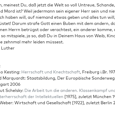
 meinest Du, daß jet­zt die Welt so voll Untreue, Schande
d Mord ist? Weil jed­er­mann sein eigen­er Herr sein und ni
ich haben will, auf nie­mand etwas geben und alles tun will
lüstet! Darum strafe Gott einen Buben mit dem andern, d
nen Her­rn betrügst oder ver­acht­est, ein ander­er komme, 
 so mit­spiele, ja so, daß Du in Deinem Haus von Weib, Kin
e zehn­mal mehr lei­den müss­est.
n Luther
:
o Kest­ing:
Herrschaft und Knechtschaft
, Freiburg i.Br. 19
 Mar­quardt: Staats­bil­dung, Der Europäis­che Son­der­weg,
tgart 2006
ut Schel­sky:
Die Arbeit tun die anderen. Klassenkampf un
ter­herrschaft der Intellek­tuellen
[1975], zulet­zt München 
eber: Wirtschaft und Gesellschaft [1922], zulet­zt Berlin