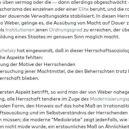
u üben ver­mag oder die — dann allerd­ings abgeschwächt
haris­ma des einzel­nen oder ein­er
Elite
beruht, und die ra
ber dauernde Ver­wal­tungsak­te sta­bil­isiert. In diesen Her
so Weber, gelinge es, die Ausübung von Macht auf Dauer z
els
Insti­tu­tio­nen
jenen
Ord­nungs­grad
zu erre­ichen, der üb
Bil­dung eines Staates im genauen Sinn möglich macht.
chel­sky
hat einge­wandt, daß in dieser Herrschaftssozi­olo­
he Aspek­te fehlten:
ärung der Motive der Herrschen­den
ter­suchung jen­er Macht­mit­tel, die den Beherrscht­en trotz
errschaft blieben.
rsten Aspekt bet­rifft, so wird man der von Weber naheg
ung, alle Herrschaft tendiere im Zuge des
Mod­ernisierung­s
­nalen Form, den Hin­weis auf das hohe Maß an Irra­tional­it
t­sausübung und im Selb­stver­ständ­nis der Herrschen­den 
en müssen; die mod­erne “Mediokratie” zeigt jeden­falls, wie 
en nicht müde wurde, ein erstaunlich­es Maß an Ähn­lichkei