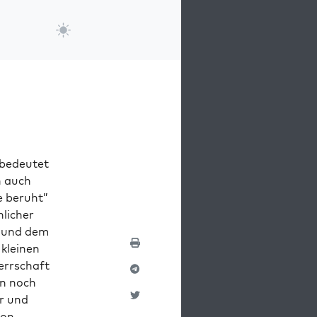
 bedeutet
n auch
e beruht”
ich­er
g und dem
 kleinen
errschaft
en noch
er und
von