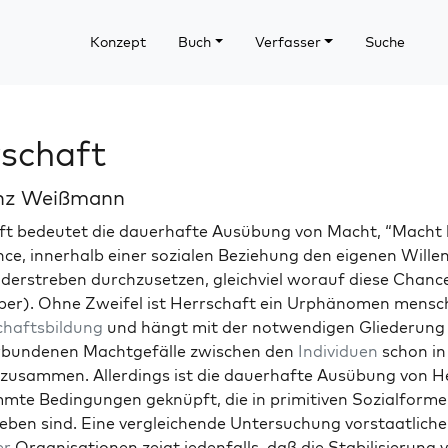
Konzept
Buch
Verfasser
Suche
schaft
inz Weißmann
ft bedeutet die dauer­hafte Ausübung von Macht, “Macht
ce, inner­halb ein­er sozialen Beziehung den eige­nen Wille
er­streben durchzuset­zen, gle­ichviel worauf diese Chanc
r). Ohne Zweifel ist Herrschaft ein Urphänomen men­schl
hafts­bil­dung
und hängt mit der notwendi­gen Gliederun
­bun­de­nen Macht­ge­fälle zwis­chen den
Indi­viduen
schon in
zusam­men. Allerd­ings ist die dauer­hafte Ausübung von H
mte Bedin­gun­gen geknüpft, die in prim­i­tiv­en Sozial­for­m
eben sind. Eine ver­gle­ichende Unter­suchung vorstaatlich­
er
Organ­i­sa­tio­nen zeigt jeden­falls, daß die Sta­bil­isierung 