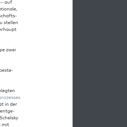
 — auf
tio­nale,
rschafts­
u stellen
er­haupt
gie zwei
 beste­
elegten
prozess­es
ät in der
ent­ge­
Schel­sky
t mit