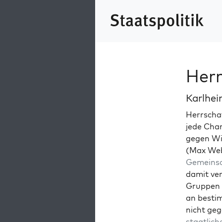
Herr
Karlhe
Herrscha
jede Chan
gegen Wid
(Max Webe
Gemein­sc
damit ver
Grup­pen 
an bes­tim
nicht geg
staatlich­