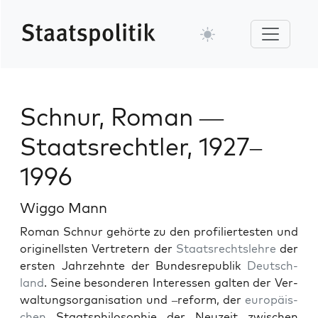
Schnur, Roman —
Staatsrechtler, 1927–
1996
Wiggo Mann
Roman Schnur gehörte zu den pro­fil­iertesten und
orig­inell­sten Vertretern der
Staat­srecht­slehre
der
ersten Jahrzehnte der Bun­desre­pub­lik
Deutsch­
land
. Seine beson­deren Inter­essen gal­ten der Ver­
wal­tung­sor­gan­i­sa­tion und –reform, der
europäis­
chen
Staat­sphiloso­phie der Neuzeit zwis­chen