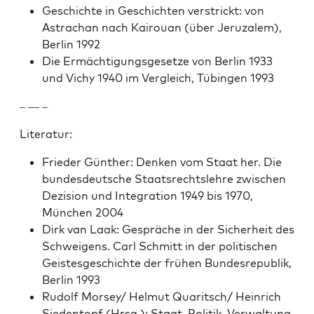
Geschichte in Geschicht­en ver­strickt: von
Astra­chan nach Kairouan (über Jeruza­lem),
Berlin 1992
Die Ermäch­ti­gungs­ge­set­ze von Berlin 1933
und Vichy 1940 im Ver­gle­ich, Tübin­gen 1993
– — –
Lit­er­atur:
Frieder Gün­ther: Denken vom Staat her. Die
bun­des­deutsche Staat­srecht­slehre zwis­chen
Dezi­sion und Inte­gra­tion 1949 bis 1970,
München 2004
Dirk van Laak: Gespräche in der Sicher­heit des
Schweigens. Carl Schmitt in der poli­tis­chen
Geis­tes­geschichte der frühen Bun­desre­pub­lik,
Berlin 1993
Rudolf Morsey/ Hel­mut Quaritsch/ Hein­rich
Sieden­topf (Hrsg.): Staat, Poli­tik, Ver­wal­tung