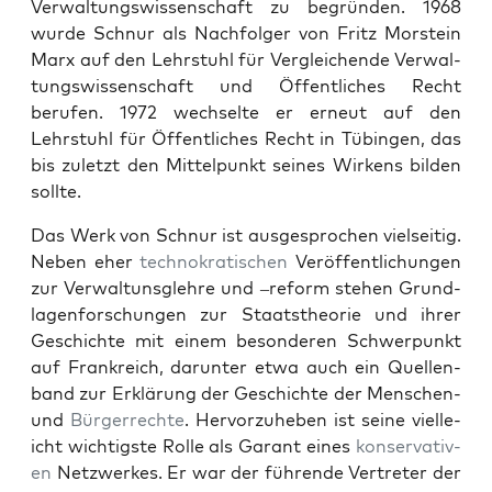
Ver­wal­tungswis­senschaft zu begrün­den. 1968
wurde Schnur als Nach­fol­ger von Fritz Morstein
Marx auf den Lehrstuhl für Ver­gle­ichende Ver­wal­
tungswis­senschaft und Öffentlich­es Recht
berufen. 1972 wech­selte er erneut auf den
Lehrstuhl für Öffentlich­es Recht in Tübin­gen, das
bis zulet­zt den Mit­telpunkt seines Wirkens bilden
sollte.
Das Werk von Schnur ist aus­ge­sprochen viel­seit­ig.
Neben eher
tech­nokratis­chen
Veröf­fentlichun­gen
zur Ver­wal­tun­sglehre und –reform ste­hen Grund­
la­gen­forschun­gen zur Staat­s­the­o­rie und ihrer
Geschichte mit einem beson­deren Schw­er­punkt
auf Frankre­ich, darunter etwa auch ein Quel­len­
band zur Erk­lärung der Geschichte der Men­schen-
und
Bürg­er­rechte
. Her­vorzuheben ist seine vielle­
icht wichtig­ste Rolle als Garant eines
kon­ser­v­a­tiv­
en
Net­zw­erkes. Er war der führende Vertreter der