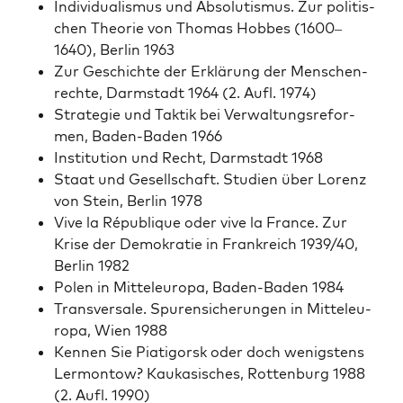
Indi­vid­u­al­is­mus und Abso­lutismus. Zur poli­tis­
chen The­o­rie von Thomas Hobbes (1600–
1640), Berlin 1963
Zur Geschichte der Erk­lärung der Men­schen­
rechte, Darm­stadt 1964 (2. Aufl. 1974)
Strate­gie und Tak­tik bei Ver­wal­tungsre­for­
men, Baden-Baden 1966
Insti­tu­tion und Recht, Darm­stadt 1968
Staat und Gesellschaft. Stu­di­en über Lorenz
von Stein, Berlin 1978
Vive la République oder vive la France. Zur
Krise der Demokratie in Frankre­ich 1939/40,
Berlin 1982
Polen in Mit­teleu­ropa, Baden-Baden 1984
Trans­ver­sale. Spuren­sicherun­gen in Mit­teleu­
ropa, Wien 1988
Ken­nen Sie Piatig­orsk oder doch wenig­stens
Ler­mon­tow? Kauka­sis­ches, Rot­ten­burg 1988
(2. Aufl. 1990)