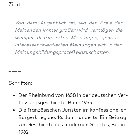
Zitat:
Von dem Augen­blick an, wo der Kreis der
Meinen­den immer größer wird, ver­mö­gen die
weniger dis­tanzierten Mei­n­un­gen, genauer:
inter­essenori­en­tierten Mei­n­un­gen sich in den
Mei­n­ungs­bil­dung­sprozeß einzuschal­ten.
– — –
Schriften:
Der Rhein­bund von 1658 in der deutschen Ver­
fas­sungs­geschichte, Bonn 1955
Die franzö­sis­chen Juris­ten im kon­fes­sionellen
Bürg­erkrieg des 16. Jahrhun­derts. Ein Beitrag
zur Geschichte des mod­er­nen Staates, Berlin
1962