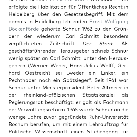
erfol­gte die Habil­i­ta­tion für Öffentlich­es Recht in
Hei­del­berg über den Geset­zes­be­griff. Mit dem
damals in Hei­del­berg lehren­den
Ernst-Wolf­gang
Böck­en­förde
gehörte Schnur 1962 zu den Grün­
dern der wiederum Carl Schmitt beson­ders
verpflichteten Zeitschrift
Der Staat
. Als
geschäfts­führen­der Her­aus­ge­ber schrieb Schnur
wenig später an Carl Schmitt, unter den Her­aus­
ge­bern (Wern­er Weber, Hans-Julius Wolff, Ger­
hard Oestre­ich) sei „wed­er ein Link­er, ein
Rechthaber noch ein Spät­sieger“. Seit 1961 war
Schnur unter Min­is­ter­präsi­dent Peter Alt­meier in
der rhein­land-pfälzis­chen Staatskan­zlei als
Regierungsrat beschäftigt; er galt als Fach­mann
der Ver­wal­tungsre­form. 1965 wurde Schnur an die
wenige Jahre zuvor gegrün­dete Ruhr-Uni­ver­sität
Bochum berufen, um mit einem Lehrauf­trag für
Poli­tis­che Wis­senschaft einen Stu­di­en­gang für