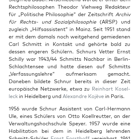
Recht­sphilosophen Theodor Viehweg Redak­teur
für „Poli­tis­che Philoso­phie“ der Zeitschrift
Archiv
für Rechts- und Sozial­philoso­phie
(ARSP) und
zugle­ich „Hil­f­sas­sis­tent“ in Mainz. Seit 1951 stand
er mit dem damals noch weit­ge­hend gemiede­nen
Carl Schmitt in Kon­takt und gehörte bald zu
dessen engeren Schülern. Schnurs Vet­ter Ernst
Schilly war 1943/44 Schmitts Nach­bar in Berlin-
Schlacht­ensee und hat­te diesen auf Schmitts
„Ver­fas­sungslehre“ aufmerk­sam gemacht.
Daneben bildete Schnur bere­its in dieser Zeit
europäis­che Net­zw­erke, etwa zu
Rein­hart Kosel­
leck
in Hei­del­berg und
Alexan­dre Kojève
in Paris.
1956 wurde Schnur Assis­tent von Carl-Her­mann
Ule, eines Schülers von Otto Koell­reut­ter, an der
Ver­wal­tung­shochschule Spey­er. 1957 wurde eine
Habil­i­ta­tion bei dem in Hei­del­berg lehren­den
Schmitt-Schüler
Ernst Forsthoff
vere­in­bart. 1961