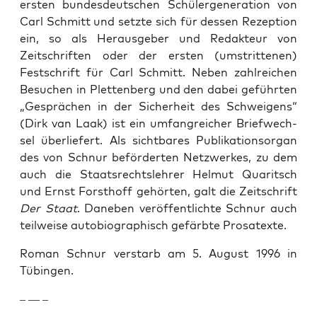
ersten bun­des­deutschen Schü­ler­gen­er­a­tion von
Carl Schmitt und set­zte sich für dessen Rezep­tion
ein, so als Her­aus­ge­ber und Redak­teur von
Zeitschriften oder der ersten (umstrit­te­nen)
Festschrift für Carl Schmitt. Neben zahlre­ichen
Besuchen in Plet­ten­berg und den dabei geführten
„Gesprächen in der Sicher­heit des Schweigens“
(Dirk van Laak) ist ein umfan­gre­ich­er Briefwech­
sel über­liefert. Als sicht­bares Pub­lika­tion­sor­gan
des von Schnur beförderten Net­zw­erkes, zu dem
auch die Staat­srecht­slehrer Hel­mut Quar­itsch
und Ernst Forsthoff gehörten, galt die Zeitschrift
Der Staat
. Daneben veröf­fentlichte Schnur auch
teil­weise auto­bi­ographisch gefärbte Prosa­texte.
Roman Schnur ver­starb am 5. August 1996 in
Tübin­gen.
– — –