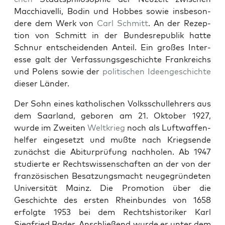
Mac­chi­avel­li, Bod­in und Hobbes sowie ins­beson­
dere dem Werk von
Carl Schmitt
. An der Rezep­
tion von Schmitt in der Bun­desre­pub­lik hat­te
Schnur entschei­den­den Anteil. Ein großes Inter­
esse galt der Ver­fas­sungs­geschichte Frankre­ichs
und Polens sowie der
poli­tis­chen
Ideengeschichte
dieser Län­der.
Der Sohn eines katholis­chen Volkss­chullehrers aus
dem Saar­land, geboren am 21. Okto­ber 1927,
wurde im Zweit­en
Weltkrieg
noch als Luft­waf­fen­
helfer einge­set­zt und mußte nach Kriegsende
zunächst die Abitur­prü­fung nach­holen. Ab 1947
studierte er Rechtswis­senschaften an der von der
franzö­sis­chen Besatzungs­macht neuge­grün­de­ten
Uni­ver­sität Mainz. Die Pro­mo­tion über die
Geschichte des ersten Rhein­bun­des von 1658
erfol­gte 1953 bei dem Recht­shis­torik­er Karl
Siegfried Bad­er. Anschließend wurde er unter dem