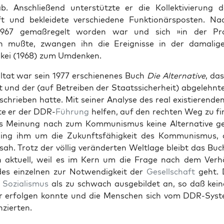
b. Anschließend unter­stützte er die Kollek­tivierung 
t und bek­lei­dete ver­schiedene Funk­tionär­sposten. N
 1967 gemaßregelt wor­den war und sich »in der Pro­
 mußte, zwan­gen ihn die Ereignisse in der dama­li­g
kei (1968) zum Umdenken.
l­tat war sein 1977 erschienenes Buch
Die Alter­na­tive
, da
t und der (auf Betreiben der Staatssicher­heit) abgelehn­te
schrieben hat­te. Mit sein­er Analyse des real existieren­den
te er der DDR-
Führung
helfen, auf den recht­en Weg zu fin
 Mei­n­ung nach zum Kom­mu­nis­mus keine Alter­na­tive 
ing ihm um die Zukun­fts­fähigkeit des Kom­mu­nis­mus, 
ah. Trotz der völ­lig verän­derten Welt­lage bleibt das Buch 
 aktuell, weil es im Kern um die Frage nach dem Ver­häl
es einzel­nen zur Notwendigkeit der
Gesellschaft
geht. 
m
Sozial­is­mus
als zu schwach aus­ge­bildet an, so daß kein
 erfol­gen kon­nte und die Men­schen sich vom DDR-Sys­t
anzierten.