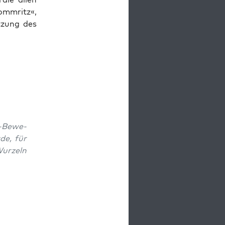
omm­ritz«,
tzung des
zi-Bewe­
de, für
Wurzeln