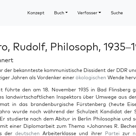
Konzept
Buch
Verfasser
Suche
o, Rudolf, Philosoph, 1935–
hnert
 der bekan­nteste kom­mu­nis­tis­che Dis­si­dent der DDR und
iger Jahren als Vor­denker ein­er
ökol­o­gis­chen
Wende her­v
ht führte den am 18. Novem­ber 1935 in Bad Flins­berg g
s land­wirtschaftlichen Inspek­tors über Umwege aus der 
at in das bran­den­bur­gis­che Fürsten­berg (heute Eise
Bahro wurde noch während der Schulzeit Kan­di­dat der 
. Er studierte nach dem Abitur in Berlin Philoso­phie und 
mit ein­er Diplo­mar­beit zum The­ma »Johannes R. Bech­
nis der
deutschen
Arbeit­erk­lasse und ihrer
Partei
zur
n