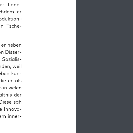
der Land­
ach­dem er
duk­tion«
en Tsche­
s er neben
n Dis­ser­
 Sozial­is­
d­en, weil
geben kon­
die er als
in vie­len
t­nis der
Diese sah
e Inno­va­
em inner­