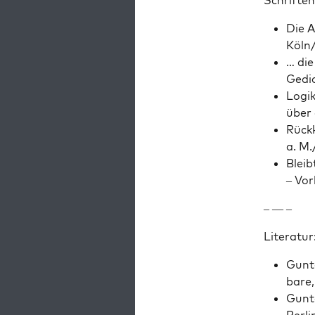
Schriften
Die Al
Köln/
… die
Gedic
Logik
über 
Rück­
a. M.
Bleib
– Vor
– — –
Lit­er­atur
Gun­t
bare,
Gun­t