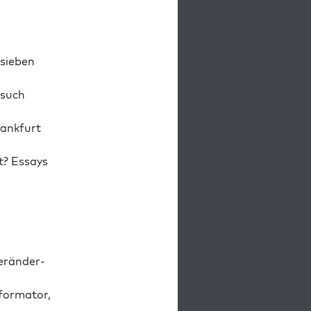
 sieben
­such
ank­furt
it? Essays
erän­der­
or­ma­tor,