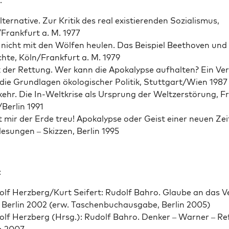
:
ter­na­tive. Zur Kri­tik des real existieren­den Sozial­is­mus,
Frankfurt a. M. 1977
 nicht mit den Wölfen heulen. Das Beispiel Beethoven und
hte, Köln/Frankfurt a. M. 1979
 der Ret­tung. Wer kann die Apoka­lypse aufhal­ten? Ein Ver
die Grund­la­gen ökol­o­gis­ch­er Poli­tik, Stuttgart/Wien 1987
kehr. Die In-Weltkrise als Ursprung der Weltzer­störung, Fr
/Berlin 1991
t mir der Erde treu! Apoka­lypse oder Geist ein­er neuen Ze
­lesun­gen – Skizzen, Berlin 1995
:
olf Herzberg/Kurt Seifert: Rudolf Bahro. Glaube an das V
 Berlin 2002 (erw. Taschen­buchaus­gabe, Berlin 2005)
olf Herzberg (Hrsg.): Rudolf Bahro. Denker – Warn­er – Ref