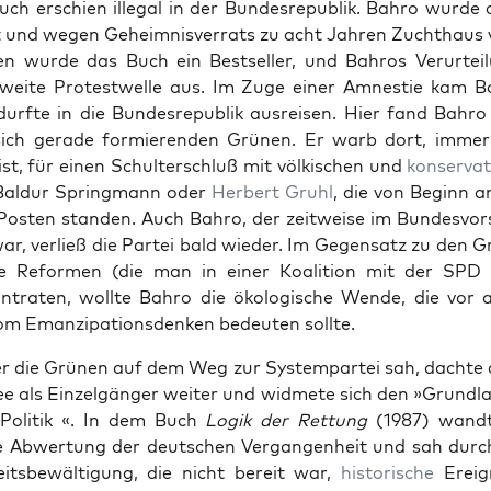
ch erschien ille­gal in der Bun­desre­pub­lik. Bahro wurde
t und wegen Geheimnisver­rats zu acht Jahren Zuchthaus v
en wurde das Buch ein Best­seller, und Bahros Verurteil
tweite Protest­welle aus. Im Zuge ein­er Amnestie kam B
durfte in die Bun­desre­pub­lik aus­reisen. Hier fand Bahr
sich ger­ade formieren­den Grü­nen. Er warb dort, immer
st, für einen Schul­ter­schluß mit völkischen und
kon­ser­v­a­
Bal­dur Spring­mann oder
Her­bert Gruhl
, die von Beginn a
Posten standen. Auch Bahro, der zeitweise im Bun­desvor
ar, ver­ließ die Partei bald wieder. Im Gegen­satz zu den Gr
e Refor­men (die man in ein­er Koali­tion mit der SPD e
in­trat­en, wollte Bahro die ökol­o­gis­che Wende, die vor 
m Emanzi­pa­tions­denken bedeuten sollte.
r die Grü­nen auf dem Weg zur Sys­tem­partei sah, dachte d
dee als Einzel­gänger weit­er und wid­mete sich den »Grund­la
er Poli­tik «. In dem Buch
Logik der Ret­tung
(1987) wandt
 Abw­er­tung der deutschen Ver­gan­gen­heit und sah durc
eits­be­wäl­ti­gung, die nicht bere­it war,
his­torische
Ereig