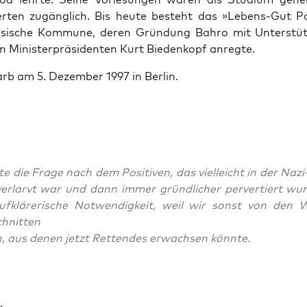
ierten zugänglich. Bis heute beste­ht das »Lebens-Gut P
h­sis­che Kom­mune, deren Grün­dung Bahro mit Unter­stü
n Min­is­ter­präsi­den­ten Kurt Biedenkopf anregte.
rb am 5. Dezem­ber 1997 in Berlin.
te die Frage nach dem Pos­i­tiv­en, das vielle­icht in der Na
er­larvt war und dann immer gründlich­er per­vertiert wur
ufk­lärerische Notwendigkeit, weil wir son­st von den 
hnit­ten
, aus denen jet­zt Ret­ten­des erwach­sen kön­nte.