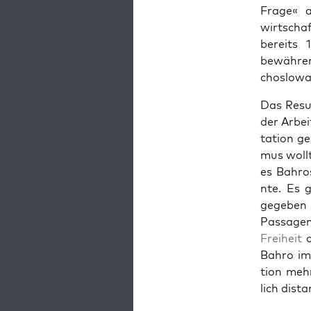
Frage« a
wirtschaf
bere­its
bewähren
choslowa
Das Resu
der Arbei
ta­tion ge
mus woll
es Bahros
nte. Es g
gegeben s
Pas­sagen
Frei­heit
d
Bahro i
tion mehr
lich dis­t