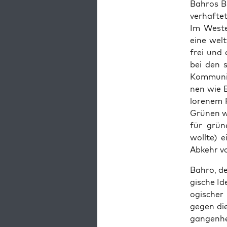
Bahros Bu
ver­hafte
Im West­
eine wel
frei und 
bei den 
Kom­mu­ni
nen wie 
loren­em 
Grü­nen w
für grün
wollte) e
Abkehr vo
Bahro, de
gis­che I
o­gis­ch­
gegen die
gan­gen­h