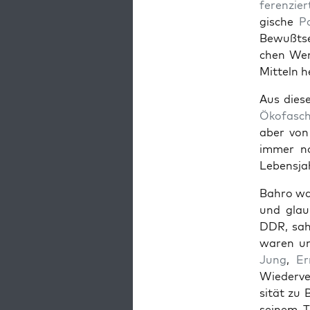
feren­zier
gis­che
Po
Bewußt­se
chen Wen
Mit­teln 
Aus diese
Öko­fasch
aber von 
immer no
Leben­s­ja
Bahro war
und glaub
DDR, sah 
waren un
Jung
,
Er
Wiederver
sität zu 
seinem To