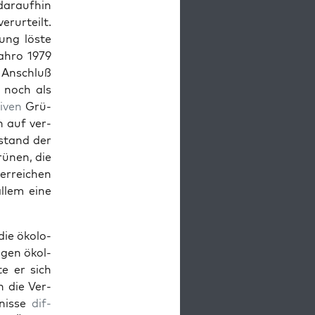
 daraufhin
erurteilt.
ung löste
ahro 1979
o Anschluß
 noch als
tiv­en
Grü­
n auf ver­
­stand der
ü­nen, die
rre­ichen
allem eine
ie ökol­o­
­gen ökol­
e er sich
h die Ver­
nisse
dif­