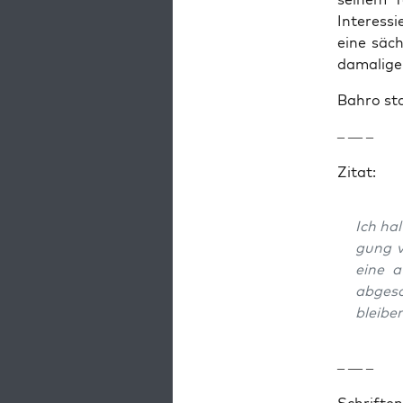
Inter­ess
eine säc
dama­li­ge
Bahro sta
– — –
Zitat:
Ich hal
gung v
eine a
abgesc
bleiben
– — –