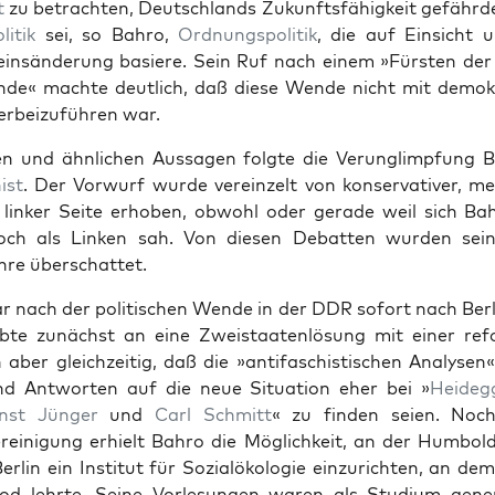
t
zu betra­cht­en, Deutsch­lands Zukun­fts­fähigkeit gefährde
li­tik
sei, so Bahro,
Ord­nungspoli­tik
, die auf Ein­sicht
in­sän­derung basiere. Sein Ruf nach einem »Fürsten der ö
de« machte deut­lich, daß diese Wende nicht mit demokr
her­beizuführen war.
n und ähn­lichen Aus­sagen fol­gte die Verunglimp­fung 
ist
. Der Vor­wurf wurde vere­inzelt von kon­ser­v­a­tiv­er, m
link­er Seite erhoben, obwohl oder ger­ade weil sich Bah
ch als Linken sah. Von diesen Debat­ten wur­den seine
hre über­schat­tet.
 nach der poli­tis­chen Wende in der DDR sofort nach Berl
te zunächst an eine Zweis­taaten­lö­sung mit ein­er ref
aber gle­ichzeit­ig, daß die »antifaschis­tis­chen Analy­sen«
d Antworten auf die neue Sit­u­a­tion eher bei »
Hei­deg­
nst Jünger
und
Carl Schmitt
« zu find­en seien. Noc
e­ini­gung erhielt Bahro die Möglichkeit, an der Hum­bold
Berlin ein Insti­tut für Sozialökolo­gie einzuricht­en, an dem
d lehrte. Seine Vor­lesun­gen waren als Studi­um gen­er