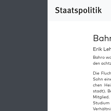
Bahr
Erik Le
Bahro war
den achtz
Die Fluc
Sohn eine
chen Heim
stadt). 
Mit­glied
Studi­um 
Ver­hält­