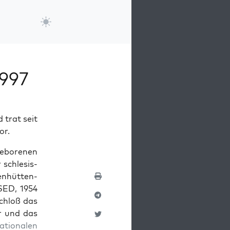
1997
 trat seit
or.
ebore­nen
schle­sis­
n­hüt­ten­
SED, 1954
schloß das
er und das
ationalen