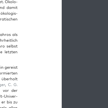
t. Ökol­o­
 und damit
kol­o­gis­
atis­chen
Bahros als
ehrheitlich
ro selb­st
 let­zten
in gereist
ormierten
 über­holt
ger
,
C. G.
h vor der
t-Uni­ver­
 er bis zu
ale allen