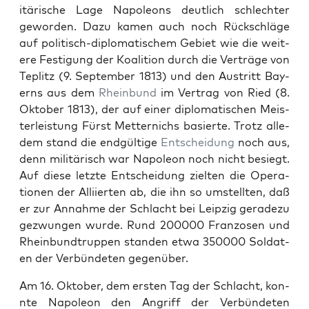
itärische Lage Napoleons deut­lich schlechter
gewor­den. Dazu kamen auch noch Rückschläge
auf poli­tisch-diplo­ma­tis­chem Gebi­et wie die weit­
ere Fes­ti­gung der Koali­tion durch die Verträge von
Teplitz (9. Sep­tem­ber 1813) und den Aus­tritt Bay­
erns aus dem
Rhein­bund
im Ver­trag von Ried (8.
Okto­ber 1813), der auf ein­er diplo­ma­tis­chen Meis­
ter­leis­tung Fürst Met­ter­nichs basierte. Trotz alle­
dem stand die endgültige
Entschei­dung
noch aus,
denn mil­itärisch war Napoleon noch nicht besiegt.
Auf diese let­zte Entschei­dung ziel­ten die Oper­a­
tio­nen der Alli­ierten ab, die ihn so umstell­ten, daß
er zur Annahme der Schlacht bei Leipzig ger­adezu
gezwun­gen wurde. Rund 200000 Fran­zosen und
Rhein­bundtrup­pen standen etwa 350000 Sol­dat­
en der Ver­bün­de­ten gegenüber.
Am 16. Okto­ber, dem ersten Tag der Schlacht, kon­
nte Napoleon den Angriff der Ver­bün­de­ten