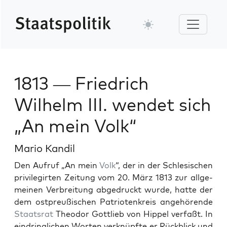
1813 — Friedrich
Wilhelm III. wendet sich
„An mein Volk“
Mario Kandil
Den Aufruf „An mein
Volk
“, der in der Schle­sis­chen
priv­i­le­girten Zeitung vom 20. März 1813 zur all­ge­
meinen Ver­bre­itung abge­druckt wurde, hat­te der
dem ost­preußis­chen Patri­otenkreis ange­hörende
Staat­srat
Theodor Got­tlieb von Hip­pel ver­faßt. In
ein­dringlichen Worten verknüpfte er Rück­blick und