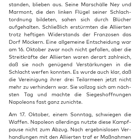
standen, blieben aus. Seine Marschälle Ney und
Mar­mont, die den linken Flügel sein­er Schlach­
tord­nung bilde­ten, sahen sich durch Blüch­er
aufge­hal­ten. Schließlich erstürmten die Alli­ierten
trotz hefti­gen Wider­stands der Fran­zosen das
Dorf Möck­ern. Eine all­ge­meine Entschei­dung war
am 16. Okto­ber zwar noch nicht gefall­en, aber die
Stre­itkräfte der Alli­ierten waren der­art zahlre­ich,
daß sie noch genü­gend Ver­stärkun­gen in die
Schlacht wer­fen kon­nten. Es wurde auch klar, daß
die Vere­ini­gung ihrer drei Teilarmeen jet­zt nicht
mehr zu ver­hin­dern war. Sie vol­l­zog sich am näch­
sten Tag und machte die Siegeshoff­nun­gen
Napoleons fast ganz zunichte.
Am 17. Okto­ber, einem Son­ntag, schwiegen die
Waf­fen. Napoleon allerd­ings nutzte diese Kampf­
pause nicht zum Abzug. Nach ergeb­nis­losen Ver­
hand­lun­gen mit den Alli­ierten traf er Maß­nah­men