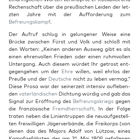
Rechen­schaft über die preußis­chen Lei­den der let­
zten Jahre mit der Auf­forderung zum
Befreiungskampf
.
Der Aufruf schlug in gelun­gener Weise eine
Brücke zwis­chen Fürst und Volk und schloß mit
den Worten: „Keinen anderen Ausweg gibt es als
einen ehren­vollen Frieden oder einen ruh­mvollen
Unter­gang. Auch diesem würdet Ihr get­rost ent­
ge­genge­hen um der
Ehre
willen, weil ehr­los der
Preuße und der
Deutsche
nicht zu leben ver­mag.“
Diese Prosa war der sein­erzeit inten­siv aufleben­
den
vater­ländis­chen
Dich­tung würdig und gab das
Sig­nal zur Eröff­nung des
Befreiungskriegs
gegen
die franzö­sis­che
Fremd­herrschaft
. In der Folge
trat­en neben die Lin­ien­trup­pen die neuaufgestell­
ten frei­willi­gen Jägerver­bände, die Freiko­rps (von
denen das des Majors Adolf von Lüt­zow, eines
Kampfge­fährten des am 31. Mai 1809 gefal­l­enen