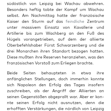
südöstlich von Leipzig bei Wachau abwehren.
Beson­ders heftig tobte der Kampf um Wachau
selb­st. Am Nach­mit­tag hat­te der franzö­sis­che
Kaiser den Sturm auf das
feindliche
Zen­trum
unter mas­sivem Ein­satz von Kaval­lerie und
Artillerie bis zum Wach­berg an den Fuß des
Hügels vor­angetrieben, auf dem der alli­ierte
Ober­be­fehlshaber Fürst Schwarzen­berg und die
drei Monar­chen ihren Stan­dort bezo­gen hat­ten.
Diese mußten ihre Reser­ven her­anziehen, was den
franzö­sis­chen Vorstoß zum Erliegen brachte.
Bei­de Seit­en behaupteten in etwa ihre
anfänglichen Stel­lun­gen, doch immer­hin kon­nte
sich Napoleon den Erfolg des Tages insofern
zuschreiben, als der Angriff der Alli­ierten an
seinen Gegen­stößen abgeprallt war. Aber er kon­
nte seinen Erfolg nicht aus­nutzen, denn die
erhofften Ver­stärkun­gen, die nördlich von Leipzig