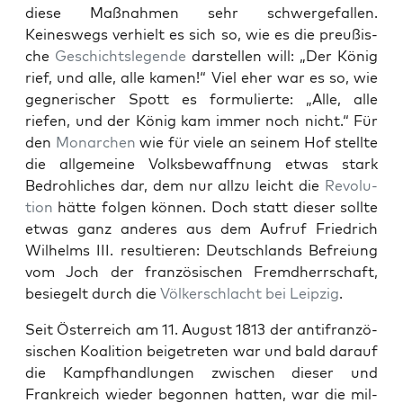
diese Maß­nah­men sehr schw­erge­fall­en.
Keineswegs ver­hielt es sich so, wie es die preußis­
che
Geschicht­sle­gende
darstellen will: „Der König
rief, und alle, alle kamen!“ Viel eher war es so, wie
geg­ner­isch­er Spott es for­mulierte: „Alle, alle
riefen, und der König kam immer noch nicht.“ Für
den
Monar­chen
wie für viele an seinem Hof stellte
die all­ge­meine Volks­be­waffnung etwas stark
Bedrohlich­es dar, dem nur allzu leicht die
Rev­o­lu­
tion
hätte fol­gen kön­nen. Doch statt dieser sollte
etwas ganz anderes aus dem Aufruf Friedrich
Wil­helms III. resul­tieren: Deutsch­lands Befreiung
vom Joch der franzö­sis­chen Fremd­herrschaft,
besiegelt durch die
Völk­er­schlacht bei Leipzig
.
Seit Öster­re­ich am 11. August 1813 der antifranzö­
sis­chen Koali­tion beige­treten war und bald darauf
die Kampfhand­lun­gen zwis­chen dieser und
Frankre­ich wieder begonnen hat­ten, war die mil­