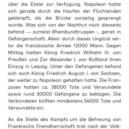
über die Elster zur Ver­fü­gung. Napoleon hat­te
sich ger­ade durch die Haufen der Flüch­t­en­den
gekämpft, als die Brücke vorzeit­ig gesprengt
wurde. Was sich von der Nach­hut noch dies­seits
befand — zumeist Rhein­bundtrup­pen -, geri­et in
Gefan­gen­schaft. Allein durch dieses Unglück ver­
lor die franzö­sis­che Armee 12000 Mann. Gegen
Mit­tag hiel­ten König Friedrich Wil­helm III. von
Preußen und Zar Alexan­der I. von Ruß­land ihren
Einzug in Leipzig. Unter den Gefan­genen befand
sich auch König Friedrich August I. von Sach­sen,
der weit­er zu Napoleon gehal­ten hat­te. Die Fran­
zosen hat­ten ca. 38000 Tote und Ver­wun­dete
sowie rund 30000 Gefan­gene zu bekla­gen. Die
Ver­bün­de­ten büßten min­destens 54000 Tote und
Ver­wun­dete ein.
An die Stelle des Kampfs um die Befreiung von
Frankre­ichs Fremd­herrschaft trat nach der Völk­