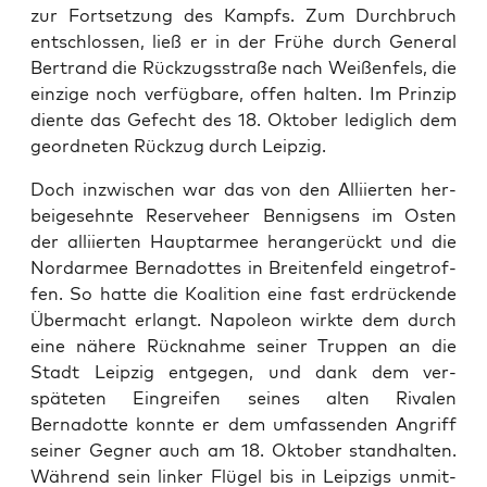
zur Fort­set­zung des Kampfs. Zum Durch­bruch
entschlossen, ließ er in der Frühe durch Gen­er­al
Bertrand die Rück­zugsstraße nach Weißen­fels, die
einzige noch ver­füg­bare, offen hal­ten. Im Prinzip
diente das Gefecht des 18. Okto­ber lediglich dem
geord­neten Rück­zug durch Leipzig.
Doch inzwis­chen war das von den Alli­ierten her­
beige­sehnte Reserve­heer Ben­nigsens im Osten
der alli­ierten Haup­tarmee herangerückt und die
Nor­darmee Bernadottes in Bre­it­en­feld eingetrof­
fen. So hat­te die Koali­tion eine fast erdrück­ende
Über­ma­cht erlangt. Napoleon wirk­te dem durch
eine nähere Rück­nahme sein­er Trup­pen an die
Stadt Leipzig ent­ge­gen, und dank dem ver­
späteten Ein­greifen seines alten Rivalen
Bernadotte kon­nte er dem umfassenden Angriff
sein­er Geg­n­er auch am 18. Okto­ber stand­hal­ten.
Während sein link­er Flügel bis in Leipzigs unmit­