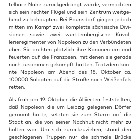
tel­bare Nähe zurückge­drängt wurde, ver­mocht­en
sich sein rechter Flügel und sein Zen­trum weit­ge­
hend zu behaupten. Bei Pauns­dorf gin­gen jedoch
mit­ten im Kampf zwei kom­plette säch­sis­che Divi­
sio­nen sowie zwei würt­tem­ber­gis­che Kaval­
leriereg­i­menter von Napoleon zu den Ver­bün­de­ten
über. Sie dreht­en plöt­zlich ihre Kanonen um und
feuerten auf die Fran­zosen, mit denen sie ger­ade
noch zusam­men gekämpft hat­ten. Trotz­dem kon­
nte Napoleon am Abend des 18. Okto­ber ca.
100000 Sol­dat­en auf die Straße nach Weißen­fels
ret­ten.
Als früh am 19. Okto­ber die Alli­ierten fest­stell­ten,
daß Napoleon die um Leipzig gele­ge­nen Dör­fer
geräumt hat­te, set­zten sie zum Sturm auf die
Stadt an, die von sein­er Nach­hut nicht mehr zu
hal­ten war. Um sich zurück­zuziehen, stand den
geschla­ge­nen Trup­pen nur die schmale Brücke