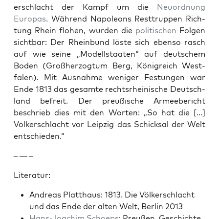
er­schlacht der Kampf um die
Neuord­nung
Europas
. Während Napoleons Rest­trup­pen Rich­
tung Rhein flo­hen, wur­den die
poli­tis­chen
Fol­gen
sicht­bar: Der Rhein­bund löste sich eben­so rasch
auf wie seine „Mod­ell­staat­en“ auf deutschem
Boden (Großher­zog­tum Berg, Kön­i­gre­ich West­
falen). Mit Aus­nahme weniger Fes­tun­gen war
Ende 1813 das gesamte recht­srheinis­che Deutsch­
land befre­it. Der preußis­che Armee­bericht
beschrieb dies mit den Worten: „So hat die […]
Völk­er­schlacht vor Leipzig das Schick­sal der Welt
entsch­ieden.“
– — –
Lit­er­atur:
Andreas Platthaus: 1813. Die Völk­er­schlacht
und das Ende der alten Welt, Berlin 2013
Hans-Joachim Schoeps
: Preußen. Geschichte