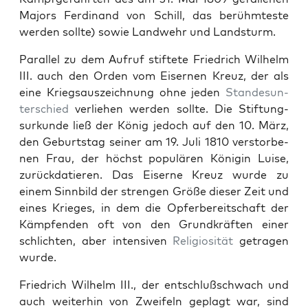
Majors Fer­di­nand von Schill, das berühmteste
wer­den sollte) sowie Landwehr und Land­sturm.
Par­al­lel zu dem Aufruf stiftete Friedrich Wil­helm
III. auch den Orden vom Eis­er­nen Kreuz, der als
eine Kriegsausze­ich­nung ohne jeden
Standesun­
ter­schied
ver­liehen wer­den sollte. Die Stiftung­
surkunde ließ der König jedoch auf den 10. März,
den Geburt­stag sein­er am 19. Juli 1810 ver­stor­be­
nen Frau, der höchst pop­ulären Köni­gin Luise,
zurück­datieren. Das Eis­erne Kreuz wurde zu
einem Sinnbild der stren­gen Größe dieser Zeit und
eines Krieges, in dem die Opfer­bere­itschaft der
Kämpfend­en oft von den Grund­kräften ein­er
schlicht­en, aber inten­siv­en
Reli­giosität
getra­gen
wurde.
Friedrich Wil­helm III., der entschlußschwach und
auch weit­er­hin von Zweifeln geplagt war, sind