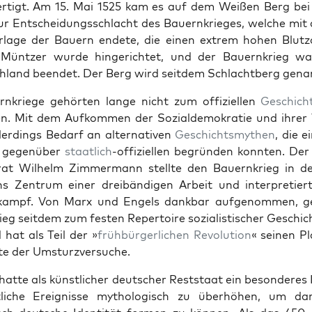
er­tigt. Am 15. Mai 1525 kam es auf dem Weißen Berg bei
r Entschei­dungss­chlacht des Bauernkrieges, welche mit 
­lage der Bauern endete, die einen extrem hohen Blut­zo
Müntzer wurde hin­gerichtet, und der Bauernkrieg wa
h­land been­det. Der Berg wird seit­dem Schlacht­berg genan
rnkriege gehörten lange nicht zum offiziellen
Geschicht
n. Mit dem Aufkom­men der Sozialdemokratie und ihrer V
lerd­ings Bedarf an alter­na­tiv­en
Geschichtsmythen
, die e
gegenüber
staatlich
-offiziellen begrün­den kon­nten. Der
r­at Wil­helm Zim­mer­mann stellte den Bauernkrieg in d
s Zen­trum ein­er dreibändi­gen Arbeit und inter­pretier
t­skampf. Von Marx und Engels dankbar aufgenom­men, g
g seit­dem zum fes­ten Reper­toire sozial­is­tis­ch­er Geschic
hat als Teil der »
früh­bürg­er­lichen
Rev­o­lu­tion
« seinen Pl
e der Umsturzver­suche.
t­te als kün­stlich­er deutsch­er Rest­staat ein beson­deres 
tliche Ereignisse mythol­o­gisch zu über­höhen, um da