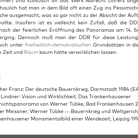
n­nert und stilis­tisch an das Werk Albrecht Dür­ers ange
haulich hat man in dem Bild oft einen Zug ins Pes­simisti
tis­che aus­gemacht, was so gar nicht zu der Absicht der Auf­
llte. Insofern ist es vielle­icht kein Zufall, daß die 
ch der feier­lichen Eröff­nung des Panora­mas am 14. Se
erg­ing. Den­noch muß man der DDR für diese Leis­tun
 sich unter
frei­heitlich
-
demokratis­chen
Grund­sätzen in di
 Zeit und
Raum
kaum hätte ver­wirk­lichen lassen.
:
her Franz: Der deutsche Bauernkrieg, Darm­stadt 1984 (E
Lind­ner: Vision und Wirk­lichkeit. Das Tranken­hausen­er
hichtspanora­ma von Wern­er Tübke, Bad Franken­hausen 
er Meiss­ner: Wern­er Tübke — Bauernkrieg und Welt­gerich
en­hausen­er Mon­a­men­tal­bild ein­er Wen­dezeit, Leipzig 19