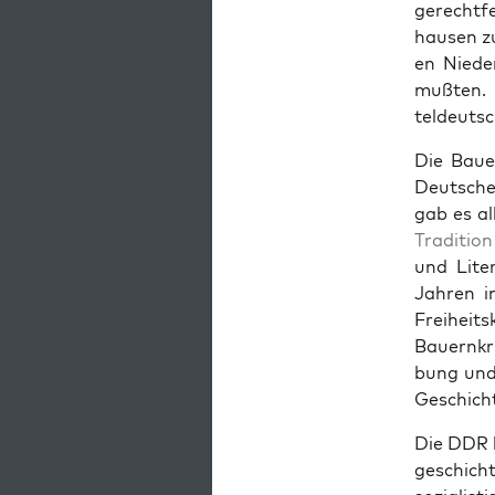
gerecht­f
hausen zu
en Nieder
mußten. 
teldeutsc
Die Baue
Deutsche
gab es al
Tra­di­tion
und Lit­e
Jahren in
Frei­hei
Bauernkrie
bung und 
Geschicht
Die DDR ha
geschich