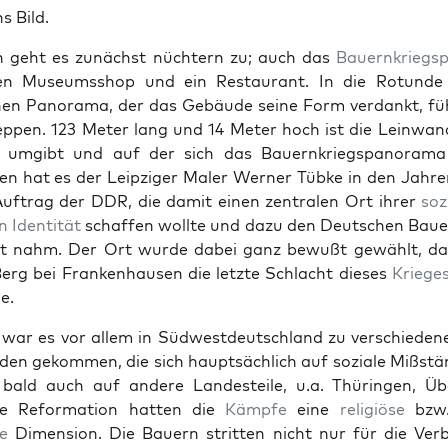
ns Bild.
n geht es zunächst nüchtern zu; auch das
Bauernkriegs
en Muse­umsshop und ein Restau­rant. In die Rotund
hen Panora­ma, der das Gebäude seine Form ver­dankt, fü
rep­pen. 123 Meter lang und 14 Meter hoch ist die Lein­wan
r umgibt und auf der sich das Bauernkriegspanora­ma 
en hat es der Leipziger Maler Wern­er Tübke in den Jahre
uf­trag der DDR, die damit einen zen­tralen Ort ihrer
sozi
n
Iden­tität
schaf­fen wollte und dazu den Deutschen Bauer
cht nahm. Der Ort wurde dabei ganz bewußt gewählt, d
rg bei Franken­hausen die let­zte Schlacht dieses
Kriege
e.
 war es vor allem in Süd­west­deutsch­land zu ver­schiede­
­den gekom­men, die sich haupt­säch­lich auf soziale Mißst
ald auch auf andere Lan­desteile, u.a. Thürin­gen, Über­
e Ref­or­ma­tion hat­ten die
Kämpfe
eine
religiöse
bzw
e
Dimen­sion. Die Bauern strit­ten nicht nur für die Ver