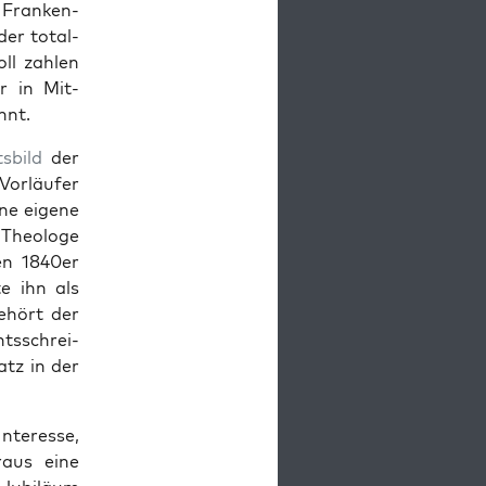
 Franken­
der total­
ll zahlen
r in Mit­
­nt.
s­bild
der
or­läufer
ine eigene
 The­ologe
en 1840er
te ihn als
ehört der
htss­chrei­
atz in der
Inter­esse,
raus eine