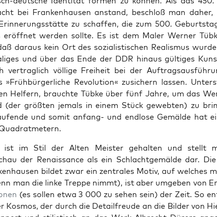
­tisch-deutsche Iden­tität for­men zu kön­nen. Als das 450
acht bei Franken­hausen anstand, beschloß man daher, 
 Erin­nerungsstätte zu schaf­fen, die zum 500. Geburt­s
 eröffnet wer­den sollte. Es ist dem Maler Wern­er Tübk
aß daraus kein Ort des sozial­is­tis­chen Real­is­mus wurde
a­liges und über das Ende der DDR hin­aus gültiges Kuns
ch ver­traglich völ­lige Frei­heit bei der Auf­tragsaus­führ
»Früh­bürg­er­liche Rev­o­lu­tion« zusich­ern lassen. Unter­
hen Helfern, brauchte Tübke über fünf Jahre, um das Wer
d (der größten jemals in einem Stück gewebten) zu brin
laufende und somit anfang- und end­lose Gemälde hat e
 Quadrat­metern.
 ist im Stil der Alten Meis­ter gehal­ten und stellt 
hau der Renais­sance als ein Schlacht­gemälde dar. Die
en­hausen bildet zwar ein zen­trales Motiv, auf welch­es 
enn man die linke Treppe nimmt), ist aber umgeben von Er
o­n­en
(es sollen etwa 3 000 zu sehen sein) der Zeit. So ent
ger Kos­mos, der durch die Detail­freude an die Bilder von H