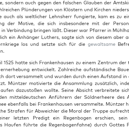
e, son­dern auch gegen den falschen Glauben der Amt­ski
ahlre­ichen Plün­derun­gen von Klöstern und Kirchen nieder­
e auch als weltlich­er Lehn­sh­err fungierte, kam es zu ei
ung der Motive, die sich ins­beson­dere mit der Per­s
in Verbindung brin­gen läßt. Dieser war Pfar­rer in Mühl
lich ein Anhänger Luthers, sagte sich von diesem aber 
rnkriege los und set­zte sich für die
gewalt­same
Befre
n.
l 1525 hat­te sich Franken­hausen zu einem Zen­trum der 
rn­er­he­bung entwick­elt. Zahlre­iche auf­ständis­che Bau
ich dort ver­sam­melt und wur­den durch einen Auf­s­tand in
tzt. Müntzer motivierte die Ansamm­lung zusät­zlich, in
ufen dazus­toßen wollte. Seine Absicht ver­bre­it­ete si
 den mit­teldeutschen Anführern der Söld­ner­heere des 
ee eben­falls bei Franken­hausen ver­sam­melte. Müntzer h
che Strafen für Abwe­ich­ler die Moral der Truppe aufrech
ein­er let­zten Predigt ein Regen­bo­gen erschien, sein
s Haufen führte die Regen­bo­gen­fahne) durch Gottes Fi