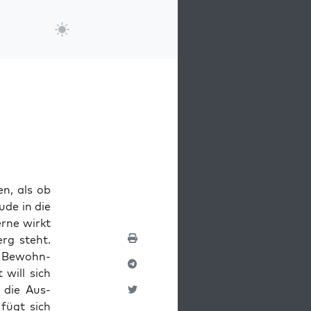
n, als ob
ude in die
erne wirkt
g ste­ht.
ie Bewohn­
t will sich
n die Aus­
 fügt sich