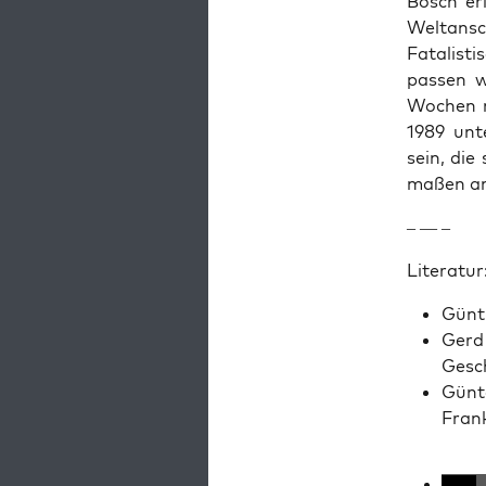
Bosch eri
Weltan­sc
Fatal­is­
passen wo
Wochen na
1989 unt
sein, die
maßen an
– — –
Lit­er­atur
Gün­t
Gerd 
Gesc
Gün­t
Frank