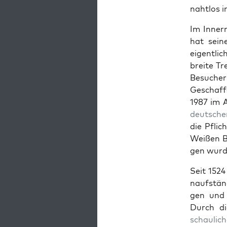
naht­los i
Im Inner
hat sein
eigentlic
bre­ite T
Besuch­e
Geschaf­f
1987 im A
deutsche
die Pfli
Weißen Be
gen wurd
Seit 1524
nauf­stän
gen und b
Durch di
schaulich