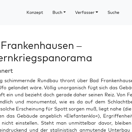
Konzept
Buch
Verfasser
Suche
 Frankenhausen –
ernkriegspanorama
hnert
rig schim­mernde Rund­bau thront über Bad Franken­hause
Ufo gelandet wäre. Völ­lig unor­gan­isch fügt sich das Gebä
ft ein und bezieht doch ger­ade daher seinen Reiz. Von F
dlich und mon­u­men­tal, wie es da auf dem Schlacht­ber
solche Erschei­n­ung für Spott sor­gen muß, liegt nahe (d
n das Gebäude ange­blich »Ele­fan­ten­k­lo«), Ergrif­f­en­hei
nicht ein­stellen. Ste­ht man unmit­tel­bar davor, bleibe
n­druck­end und der stal­in­is­tisch anmu­tende Unter­bau