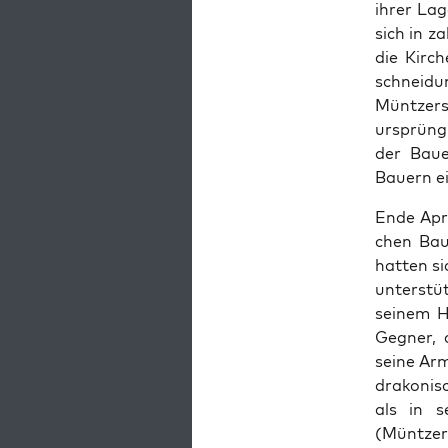
ihrer Lag
sich in z
die Kirch
schnei­d
Müntzers 
ursprüng
der Baue
Bauern ei
Ende Apri
chen Baue
hat­ten s
unter­stü
seinem Ha
Geg­n­er,
seine Arm
drakonis­
als in s
(Müntzer