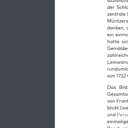
sozial­is
der Schl
zen­trale
Müntzers
danken, d
ein ein­m
hat­te si
Gemäldes 
zahlre­ic
Lein­wan
run­dum­
von 1722
Das Bild
Gesamtsc
von Frank
blickt (w
und
Per­s
ein­ma­li