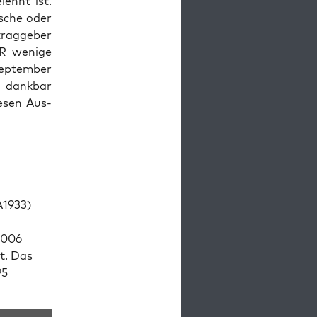
lehnt ist.
s­che oder
tragge­ber
DDR wenige
p­tem­ber
g dankbar
esen Aus­
A1933)
2006
t. Das
95