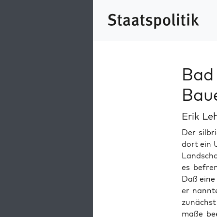
Bad
Bau
Erik Le
Der sil­b
dort ein 
Land­scha
es befrem
Daß eine 
er nan­nte
zunächst 
maße beei