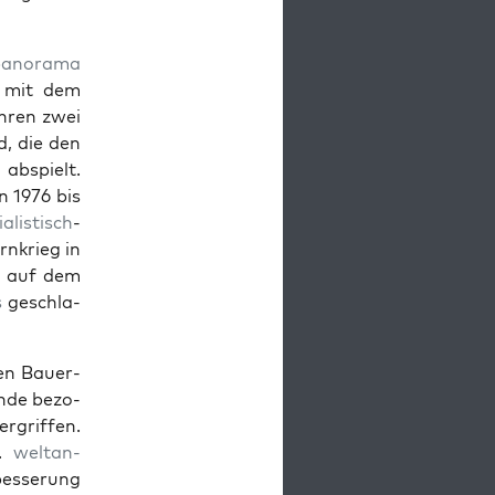
panora­ma
e mit dem
hren zwei
d, die den
abspielt.
n 1976 bis
al­is­tisch
-
nkrieg in
a auf dem
s
geschla­
nen Bauer­
ände bezo­
grif­f­en.
.
weltan­
besserung