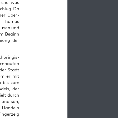
rche, was
schlug. Da
n­er Über­
on Thomas
hausen und
am Beginn
iung der
thüringis­
ern­haufen
 der Stadt
dem er mit
ch bis zum
Adels, der
ielt durch
t und sah,
 Han­deln
n­gerzeig