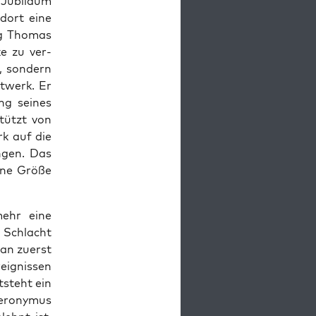
. Jubiläum
dort eine
tag Thomas
e zu ver­
, son­dern
t­werk. Er
ung seines
stützt von
k auf die
­gen. Das
ine Größe
mehr eine
 Schlacht
man zuerst
eignis­sen
ste­ht ein
ierony­mus