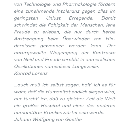
von Tech­nolo­gie und Phar­makolo­gie fördern
eine zunehmende Intol­er­anz gegen alles im
ger­ing­sten Unlust Erre­gende. Damit
schwindet die Fähigkeit der Men­schen, jene
Freude zu erleben, die nur durch herbe
Anstren­gung beim Über­winden von Hin­
dernissen gewon­nen wer­den kann. Der
naturge­wollte Wogen­gang der Kon­traste
von Neid und Freude verebbt in unmerk­lichen
Oszil­la­tio­nen namen­los­er Langeweile.
Kon­rad Lorenz
…auch muß ich selb­st sagen, halt’ ich es für
wahr, daß die Human­ität endlich siegen wird,
nur fürcht’ ich, daß zu gle­ich­er Zeit die Welt
ein großes Hos­pi­tal und ein­er des anderen
human­itär­er Kranken­wärter sein werde.
Johann Wolf­gang von Goethe