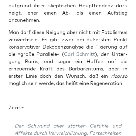
auf­grund ihrer skep­tis­chen Haupt­ten­denz dazu
neigt, eher einen Ab- als einen Auf­stieg
anzunehmen.
Man darf diese Nei­gung aber nicht mit Fatal­is­mus
ver­wech­seln. Es gibt zwar am äußer­sten Punkt
kon­ser­v­a­tiv­er Dekaden­z­analyse die Fix­ierung auf
die »große Par­al­lele« (
Carl Schmitt
), den Unter­
gang Roms, und sog­ar ein Hof­fen auf die
erneuernde Kraft des Bar­bar­en­tums, aber in
erster Lin­ie doch den Wun­sch, daß ein
ricor­so
möglich sein werde, das heißt eine Regen­er­a­tion.
– — –
Zitate:
Der Schwund aller starken Gefüh­le und
Affek­te durch Ver­we­ich­lichung, Fortschre­it­en