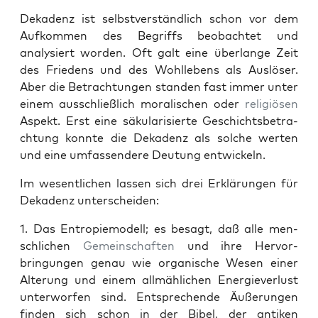
Dekadenz ist selb­stver­ständlich schon vor dem
Aufkom­men des Begriffs beobachtet und
analysiert wor­den. Oft galt eine über­lange Zeit
des Friedens und des Wohllebens als Aus­lös­er.
Aber die Betra­ch­tun­gen standen fast immer unter
einem auss­chließlich moralis­chen oder
religiösen
Aspekt. Erst eine säku­lar­isierte Geschichts­be­tra­
ch­tung kon­nte die Dekadenz als solche werten
und eine umfassendere Deu­tung entwick­eln.
Im wesentlichen lassen sich drei Erk­lärun­gen für
Dekadenz unter­schei­den:
1. Das Entropiemod­ell; es besagt, daß alle men­
schlichen
Gemein­schaften
und ihre Her­vor­
bringun­gen genau wie organ­is­che Wesen ein­er
Alterung und einem allmäh­lichen Energiev­er­lust
unter­wor­fen sind. Entsprechende Äußerun­gen
find­en sich schon in der Bibel, der antiken