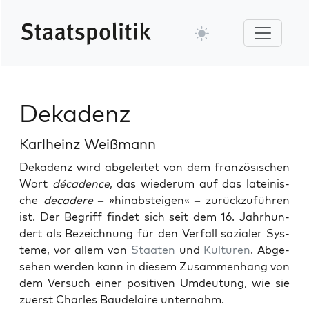
Dekadenz
Karlheinz Weißmann
Dekadenz wird abgeleit­et von dem franzö­sis­chen
Wort
déca­dence
, das wiederum auf das lateinis­
che
decadere
– »hin­ab­steigen« – zurück­zuführen
ist. Der Begriff find­et sich seit dem 16. Jahrhun­
dert als Beze­ich­nung für den Ver­fall sozialer Sys­
teme, vor allem von
Staat­en
und
Kul­turen
. Abge­
se­hen wer­den kann in diesem Zusam­men­hang von
dem Ver­such ein­er pos­i­tiv­en Umdeu­tung, wie sie
zuerst Charles Baude­laire unter­nahm.