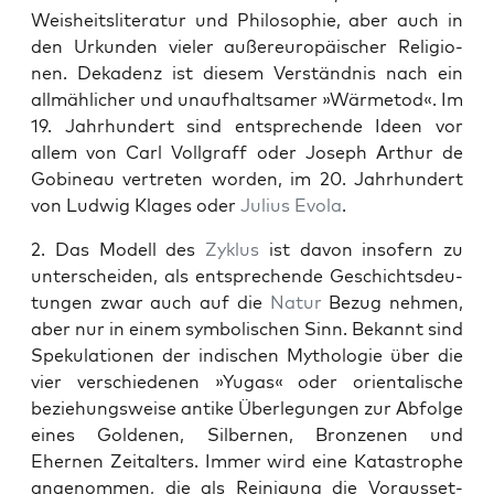
Weisheit­slit­er­atur und Philoso­phie, aber auch in
den Urkun­den viel­er außereu­ropäis­ch­er Reli­gio­
nen. Dekadenz ist diesem Ver­ständ­nis nach ein
allmäh­lich­er und unaufhalt­samer »Wärme­tod«. Im
19. Jahrhun­dert sind entsprechende Ideen vor
allem von Carl Voll­graff oder Joseph Arthur de
Gob­ineau vertreten wor­den, im 20. Jahrhun­dert
von Lud­wig Klages oder
Julius Evola
.
2. Das Mod­ell des
Zyk­lus
ist davon insofern zu
unter­schei­den, als entsprechende Geschichts­deu­
tun­gen zwar auch auf die
Natur
Bezug nehmen,
aber nur in einem sym­bol­is­chen Sinn. Bekan­nt sind
Speku­la­tio­nen der indis­chen Mytholo­gie über die
vier ver­schiede­nen »Yugas« oder ori­en­tal­is­che
beziehungsweise antike Über­legun­gen zur Abfolge
eines Gold­e­nen, Sil­ber­nen, Bronzenen und
Ehernen Zeital­ters. Immer wird eine Katas­tro­phe
angenom­men, die als Reini­gung die Voraus­set­