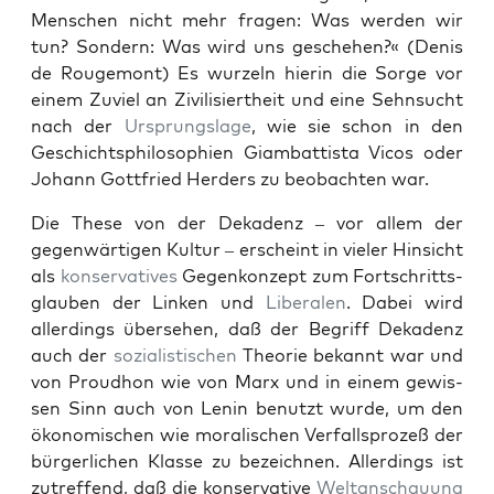
Men­schen nicht mehr fra­gen: Was wer­den wir
tun? Son­dern: Was wird uns geschehen?« (Denis
de Rouge­mont) Es wurzeln hierin die Sorge vor
einem Zuviel an Zivil­isiertheit und eine Sehn­sucht
nach der
Ursprungslage
, wie sie schon in den
Geschicht­sphiloso­phien Giambat­tista Vicos oder
Johann Got­tfried Herders zu beobacht­en war.
Die These von der Dekadenz – vor allem der
gegen­wär­ti­gen Kul­tur – erscheint in viel­er Hin­sicht
als
kon­ser­v­a­tives
Gegenkonzept zum Fortschritts­
glauben der Linken und
Lib­eralen
. Dabei wird
allerd­ings überse­hen, daß der Begriff Dekadenz
auch der
sozial­is­tis­chen
The­o­rie bekan­nt war und
von Proud­hon wie von Marx und in einem gewis­
sen Sinn auch von Lenin benutzt wurde, um den
ökonomis­chen wie moralis­chen Ver­fall­sprozeß der
bürg­er­lichen Klasse zu beze­ich­nen. Allerd­ings ist
zutr­e­f­fend, daß die kon­ser­v­a­tive
Weltan­schau­ung