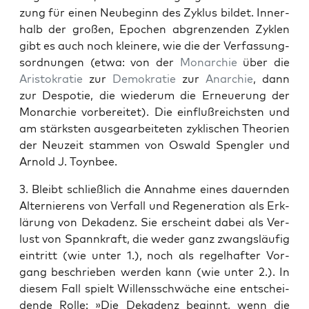
zung für einen Neube­ginn des Zyk­lus bildet. Inner­
halb der großen, Epochen abgren­zen­den Zyklen
gibt es auch noch kleinere, wie die der Ver­fas­sung­
sor­d­nun­gen (etwa: von der
Monar­chie
über die
Aris­tokratie
zur
Demokratie
zur
Anar­chie
, dann
zur Despotie, die wiederum die Erneuerung der
Monar­chie vor­bere­it­et). Die ein­flußre­ich­sten und
am stärk­sten aus­gear­beit­eten zyk­lis­chen The­o­rien
der Neuzeit stam­men von Oswald Spen­gler und
Arnold J. Toyn­bee.
3. Bleibt schließlich die Annahme eines dauern­den
Alternierens von Ver­fall und Regen­er­a­tion als Erk­
lärung von Dekadenz. Sie erscheint dabei als Ver­
lust von Spannkraft, die wed­er ganz zwangsläu­fig
ein­tritt (wie unter 1.), noch als regel­hafter Vor­
gang beschrieben wer­den kann (wie unter 2.). In
diesem Fall spielt Wil­lenss­chwäche eine entschei­
dende Rolle: »Die Dekadenz begin­nt, wenn die