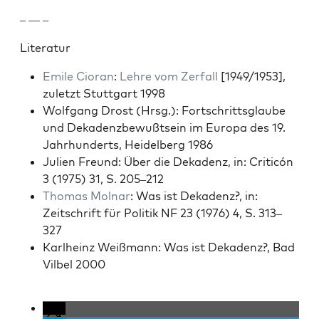
– — –
Lit­er­atur
Emile Cio­ran
:
Lehre vom Zer­fall
[1949/1953],
zulet­zt Stuttgart 1998
Wolf­gang Drost (Hrsg.): Fortschritts­glaube
und Dekadenzbe­wußt­sein im Europa des 19.
Jahrhun­derts, Hei­del­berg 1986
Julien Fre­und: Über die Dekadenz, in: Crit­icón
3 (1975) 31, S. 205–212
Thomas Mol­nar
: Was ist Dekadenz?, in:
Zeitschrift für Poli­tik NF 23 (1976) 4, S. 313–
327
Karl­heinz Weiß­mann: Was ist Dekadenz?, Bad
Vil­bel 2000