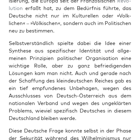
isierung, die Europa seit der Franzö­sis­chen
Rev­o­
lu­tion
erfaßt hat, zu dem Bedürf­nis führte, das
Deutsche nicht nur im Kul­turellen oder »Volk­
lichen« – »Völkischen«, son­dern auch im Poli­tis­chen
neu zu bes­tim­men.
Selb­stver­ständlich spielte dabei die Idee ein­er
Syn­these aus spez­i­fis­ch­er Iden­tität und all­ge­
meinen Prinzip­i­en poli­tis­ch­er Organ­i­sa­tion eine
wichtige Rolle, aber zu ganz befriedi­gen­den
Lösun­gen kam man nicht. Auch und ger­ade nach
der Schaf­fung des klein­deutschen Reich­es gab es
ein tief emp­fun­denes Unbe­ha­gen, wegen des
Auss­chlusses von Deutsch-Öster­re­ich aus dem
nationalen Ver­band und wegen des ungek­lärten
Prob­lems, wieviel spez­i­fisch Deutsches in diesem
Deutsch­land bleiben werde.
Diese Deutsche Frage kon­nte selb­st in der Phase
der Seku­rität während des Wil­helmin­is­mus nur