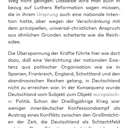
Weg nicht gelin­gen. Das­selbe wird man auch in
bezug auf Luthers Ref­or­ma­tion sagen müssen,
die in ihrem
Ursprung
auch eine nationale Inten­
tion hat­te, aber wegen der Ver­schränkung mit
dem prinzip­iellen, uni­ver­sal-christlichen Anspruch
aus ähn­lichen Grün­den scheit­erte wie die Reich­
sidee.
Die Überspan­nung der Kräfte führte hier wie dort
dazu, daß eine Verdich­tung der nationalen Exis­
tenz qua poli­tis­ch­er Organ­i­sa­tion wie sie in
Spanien, Frankre­ich, Eng­land, Schot­t­land und den
skan­di­navis­chen Reichen gelang, in Deutsch­land
nicht zu erre­ichen war. In der Kon­se­quenz wurde
Deutsch­land vom Sub­jekt zum Objekt
europäis­ch­
er
Poli­tik. Schon der Dreißigjährige Krieg war
weniger innerdeutsch­er Kon­fes­sion­skampf als
Aus­trag eines Kon­flik­ts zwis­chen den Großmächt­
en der Zeit, die Deutsch­land als Schlacht­feld