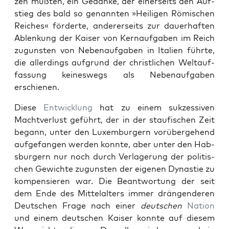
zen müßten, ein Gedanke, der ein­er­seits den Auf­
stieg des bald so genan­nten »Heili­gen Römis­chen
Reich­es« förderte, ander­er­seits zur dauer­haften
Ablenkung der Kaiser von Ker­nauf­gaben im Reich
zugun­sten von Nebe­nauf­gaben in Ital­ien führte,
die allerd­ings auf­grund der christlichen Weltauf­
fas­sung keineswegs als Nebe­nauf­gaben
erschienen.
Diese
Entwick­lung
hat zu einem sukzes­siv­en
Machtver­lust geführt, der in der stau­fis­chen Zeit
begann, unter den Lux­em­burg­ern vorüberge­hend
aufge­fan­gen wer­den kon­nte, aber unter den Hab­
s­burg­ern nur noch durch Ver­lagerung der poli­tis­
chen Gewichte zugun­sten der eige­nen Dynas­tie zu
kom­pen­sieren war. Die Beant­wor­tung der seit
dem Ende des Mit­te­lal­ters immer drän­gen­deren
Deutschen Frage nach ein­er
deutschen
Nation
und einem deutschen Kaiser kon­nte auf diesem