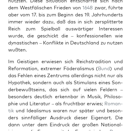
nutzten. Diese Sit­u­a­tion entschärfte sich nach
dem West­fälis­chen Frieden von
1648
zwar, führte
aber vom 17. bis zum Beginn des 19. Jahrhun­derts
immer wieder dazu, daß das in sich zer­split­terte
Reich zum Spiel­ball auswär­tiger Inter­essen
wurde, die geschickt die – kon­fes­sionellen wie
dynas­tis­chen – Kon­flik­te in Deutsch­land zu nutzen
wußten.
Im Geisti­gen erwiesen sich Reich­stra­di­tion und
Ref­or­ma­tion, extremer Föder­al­is­mus (
Bund
) und
das Fehlen eines Zen­trums allerd­ings nicht nur als
Hypothek, son­dern auch als Stim­u­lans eines Son­
der­be­wußt­seins, das sich auf vie­len Feldern –
beson­ders deut­lich erkennbar in Musik, Philoso­
phie und Lit­er­atur – als frucht­bar erwies;
Roman­
tik
und Ide­al­is­mus waren nur später und beson­
ders sin­n­fäl­liger Aus­druck dieser Eige­nart. Die
dann unter dem Ein­druck der großen Nation­al­