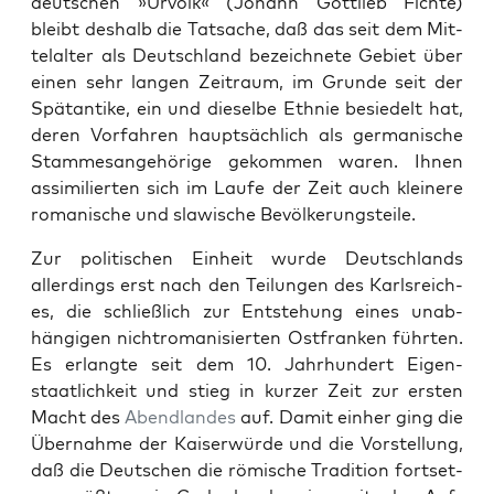
deutschen »Urvolk« (Johann Got­tlieb Fichte)
bleibt deshalb die Tat­sache, daß das seit dem Mit­
te­lal­ter als Deutsch­land beze­ich­nete Gebi­et über
einen sehr lan­gen Zeitraum, im Grunde seit der
Spä­tan­tike, ein und dieselbe Eth­nie besiedelt hat,
deren Vor­fahren haupt­säch­lich als ger­man­is­che
Stamme­sange­hörige gekom­men waren. Ihnen
assim­i­lierten sich im Laufe der Zeit auch kleinere
roman­is­che und slaw­is­che Bevölkerung­steile.
Zur poli­tis­chen Ein­heit wurde Deutsch­lands
allerd­ings erst nach den Teilun­gen des Karl­sre­ich­
es, die schließlich zur Entste­hung eines unab­
hängi­gen nichtro­man­isierten Ost­franken führten.
Es erlangte seit dem 10. Jahrhun­dert Eigen­
staatlichkeit und stieg in kurz­er Zeit zur ersten
Macht des
Abend­lan­des
auf. Damit ein­her ging die
Über­nahme der Kaiser­würde und die Vorstel­lung,
daß die Deutschen die römis­che Tra­di­tion fort­set­