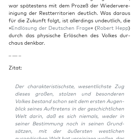
war spätestens mit dem Prozeß der Wiedervere­
ini­gung der Rest­ter­ri­to­rien deut­lich. Was daraus
für die Zukun­ft fol­gt, ist allerd­ings undeut­lich, die
»
Endlö­sung der Deutschen Frage
« (
Robert Hepp
)
durch das physis­che Erlöschen des Volkes dur­
chaus denkbar.
– — –
Zitat:
Der charak­ter­is­tis­chste, wesentlich­ste Zug
dieses großen, stolzen und beson­deren
Volkes bestand schon seit dem ersten Augen­
blick seines Auftretens in der geschichtlichen
Welt darin, daß es sich niemals, wed­er in
sein­er Bes­tim­mung noch in seinen Grund­
sätzen, mit der äußer­sten west­lichen
europäis­chen Welt hat vere­ini­gen wollen, das