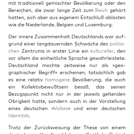
mit tra­di­tionell gemis­chter Bevölkerung oder den
Bere­ichen, die zwar lange Zeit zum
Reich
gehört
hat­ten, sich aber aus eigen­em Entschluß ablösten
wie die Nieder­lande, Bel­gien und Lux­em­burg.
Der innere Zusam­men­halt Deutsch­lands war auf­
grund ein­er lang­dauern­den Schwäche des
poli­tis­
chen
Zen­trums in erster Lin­ie ein
kul­tureller
, den
vor allem die ein­heitliche Sprache gewährleis­tete.
Deutsch­land mochte zeitweise nur als »geo­
graphis­ch­er Begriff« erscheinen, tat­säch­lich gab
es eine rel­a­tiv
homo­gene
Bevölkerung, die auch
ein Kollek­tivbe­wußt­sein besaß, das seinen
Bezugspunkt nicht nur in der jew­eils gel­tenden
Obrigkeit hat­te, son­dern auch in der Vorstel­lung
eines deutschen »
Volkes
« und ein­er deutschen
Iden­tität
.
Trotz der Zurück­weisung der These von einem