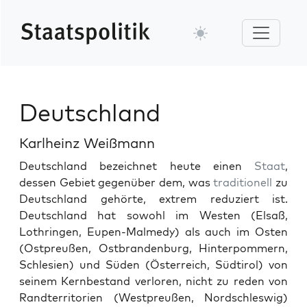
Deutschland
Karlheinz Weißmann
Deutsch­land beze­ich­net heute einen
Staat
,
dessen Gebi­et gegenüber dem, was
tra­di­tionell
zu
Deutsch­land gehörte, extrem reduziert ist.
Deutsch­land hat sowohl im West­en (Elsaß,
Lothrin­gen, Eupen-Malm­e­dy) als auch im Osten
(Ost­preußen, Ost­bran­den­burg, Hin­ter­pom­mern,
Schle­sien) und Süden (Öster­re­ich, Südtirol) von
seinem Kernbe­stand ver­loren, nicht zu reden von
Randter­ri­to­rien (West­preußen, Nord­schleswig)