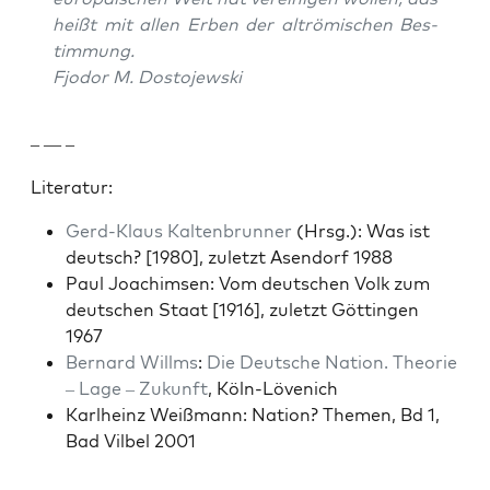
heißt mit allen Erben der altrömis­chen Bes­
tim­mung.
Fjodor M. Dos­to­jew­s­ki
– — –
Lit­er­atur:
Gerd-Klaus Kaltenbrun­ner
(Hrsg.): Was ist
deutsch? [1980], zulet­zt Asendorf 1988
Paul Joachim­sen: Vom deutschen Volk zum
deutschen Staat [1916], zulet­zt Göt­tin­gen
1967
Bernard Willms
:
Die Deutsche Nation. The­o­rie
– Lage – Zukun­ft
, Köln-Lövenich
Karl­heinz Weiß­mann: Nation? The­men, Bd 1,
Bad Vil­bel 2001