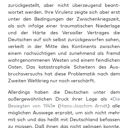
zurück­gestellt, aber nicht überzeu­gend beant­
wortet wer­den. Ihre Vir­u­lenz zeigte sich aber erst
unter den Bedin­gun­gen der Zwis­chenkriegszeit,
als sich infolge ein­er trau­ma­tis­chen Nieder­lage
und der Härte des Ver­sailler Ver­trages die
Deutschen auf sich selb­st zurück­ge­wor­fen sahen,
verkeilt in der Mitte des Kon­ti­nents zwis­chen
einem rach­süchti­gen und zunehmend als fremd
wahrgenomme­nen West­en und einem feindlichen
Osten. Das katas­trophale Scheit­ern des Aus­
bruchsver­suchs hat diese Prob­lematik nach dem
Zweit­en Weltkrieg nur noch ver­schärft.
Allerd­ings haben die Deutschen unter dem
außergewöhn­lichen Druck ihrer Lage als »
Die
Besiegten von 1945
« (
Hans-Joachim Arndt
) alle
möglichen Auswege erprobt, um sich nicht mehr
mit sich und das heißt mit Deutsch­land befassen
zu müssen. Daß ihnen das nicht gelin­gen kon­nte,