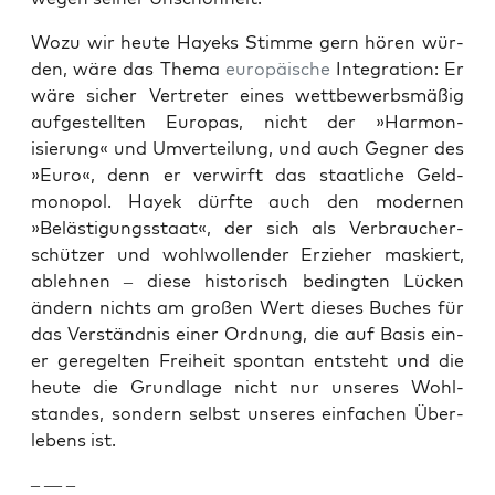
Wozu wir heute Hayeks Stimme gern hören wür­
den, wäre das The­ma
europäis­che
Inte­gra­tion: Er
wäre sich­er Vertreter eines wet­tbe­werb­smäßig
aufgestell­ten Europas, nicht der »Har­mon­
isierung« und Umverteilung, und auch Geg­n­er des
»Euro«, denn er ver­wirft das staatliche Geld­
monopol. Hayek dürfte auch den mod­er­nen
»Beläs­ti­gungsstaat«, der sich als Ver­brauch­er­
schützer und wohlwol­len­der Erzieher mask­iert,
ablehnen – diese his­torisch bed­ingten Lück­en
ändern nichts am großen Wert dieses Buch­es für
das Ver­ständ­nis ein­er Ord­nung, die auf Basis ein­
er geregel­ten Frei­heit spon­tan entste­ht und die
heute die Grund­lage nicht nur unseres Wohl­
standes, son­dern selb­st unseres ein­fachen Über­
lebens ist.
– — –