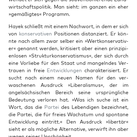
wirtschaft­spoli­tik. Man sieht: im ganzen ein eher
»gemäßigtes« Pro­gramm.
Hayek schließt mit einem Nach­wort, in dem er sich
von
kon­ser­v­a­tiv­en
Posi­tio­nen dis­tanziert. Er kön­
nte nach allem zwar sel­ber ein »Wertkon­ser­v­a­tiv­
er« genan­nt wer­den, kri­tisiert aber einen prinzip­i­
en­losen »Struk­turkon­ser­vatismus«, der sich durch
eine Vor­liebe für den Staat und man­gel­ndes Ver­
trauen in freie
Entwick­lun­gen
charak­ter­isiert. Er
sucht nach einem neuen Namen für den ver­
wasch­enen Aus­druck »Lib­er­al­is­mus«, der im
angel­säch­sis­chen Bere­ich seine ursprüngliche
Bedeu­tung ver­loren hat. »Was ich suche ist ein
Wort, das die
Partei
des Lebendi­gen beze­ich­net,
die Partei, die für freies Wach­s­tum und spon­tane
Entwick­lung ein­tritt.« Den Aus­druck »lib­ertär«
sieht er als mögliche Alter­na­tive, ver­wirft ihn aber
wegen sein­er Unschön­heit.