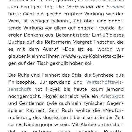
zum heuti­gen Tag. Die
Ver­fas­sung der
Frei­heit
hat­te nicht die gle­iche erup­tive Wirkung wie der
Weg, ist weniger bekan­nt, übt aber eine anhal­
tende Wirkung vor allem auf engere Fre­unde lib­
eralen Denkens aus. Bekan­nt ist der Ein­fluß dieses
Buch­es auf die Reformerin Mar­gret Thatch­er, die
es mit dem Aus­ruf »Das ist es, woran wir
glauben!« ein­mal ihren
mid­dle-way
Kabi­nettskol­le­
gen auf den Tisch gek­nallt haben soll.
Die Ruhe und Fein­heit des Stils, die Syn­these aus
Philoso­phie, Jurispru­denz und
Wirtschaftswis­
senschaft
hat Hayek bis heute kaum jemand
nachgemacht. Hayek schreibt wie ein
Aris­tokrat
und Gen­tle­man (wie auch sein zynis­ch­er Gegen­
spiel­er Keynes). Sein Buch wollte die »Neu­for­
mulierung des klas­sis­chen Lib­er­al­is­mus in der Zeit
seines Nieder­ganges« sein. Mit Akri­bie unter­schei­
det er anfangs seine lei­t­en­den Begriffe,