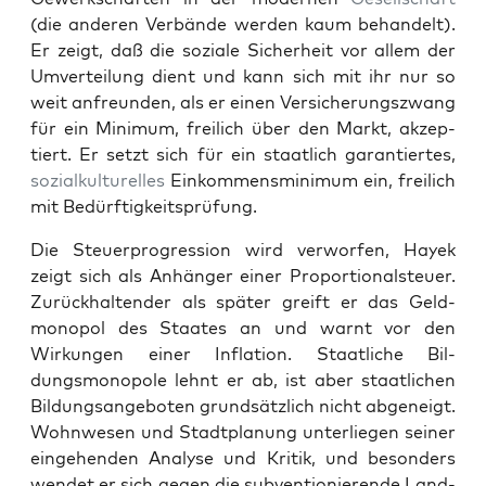
(die anderen Ver­bände wer­den kaum behan­delt).
Er zeigt, daß die soziale Sicher­heit vor allem der
Umverteilung dient und kann sich mit ihr nur so
weit anfre­un­den, als er einen Ver­sicherungszwang
für ein Min­i­mum, freilich über den Markt, akzep­
tiert. Er set­zt sich für ein staatlich garantiertes,
sozialkul­turelles
Einkom­mensmin­i­mum ein, freilich
mit Bedürftigkeit­sprü­fung.
Die Steuer­pro­gres­sion wird ver­wor­fen, Hayek
zeigt sich als Anhänger ein­er Pro­por­tion­al­s­teuer.
Zurück­hal­tender als später greift er das Geld­
monopol des Staates an und warnt vor den
Wirkun­gen ein­er Infla­tion. Staatliche Bil­
dungsmono­pole lehnt er ab, ist aber staatlichen
Bil­dungsange­boten grund­sät­zlich nicht abgeneigt.
Wohn­we­sen und Stadt­pla­nung unter­liegen sein­er
einge­hen­den Analyse und Kri­tik, und beson­ders
wen­det er sich gegen die sub­ven­tion­ierende Land­