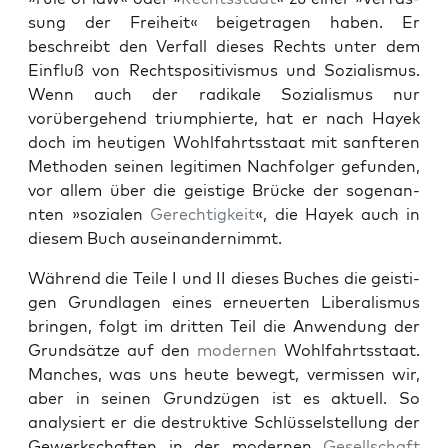
sung der Frei­heit« beige­tra­gen haben. Er
beschreibt den Ver­fall dieses Rechts unter dem
Ein­fluß von Recht­spos­i­tivis­mus und Sozial­is­mus.
Wenn auch der radikale Sozial­is­mus nur
vorüberge­hend tri­um­phierte, hat er nach Hayek
doch im heuti­gen Wohlfahrtsstaat mit san­fteren
Meth­o­d­en seinen legit­i­men Nach­fol­ger gefun­den,
vor allem über die geistige Brücke der soge­nan­
nten »sozialen
Gerechtigkeit
«, die Hayek auch in
diesem Buch auseinan­dern­immt.
Während die Teile I und II dieses Buch­es die geisti­
gen Grund­la­gen eines erneuerten Lib­er­al­is­mus
brin­gen, fol­gt im drit­ten Teil die Anwen­dung der
Grund­sätze auf den
mod­er­nen
Wohlfahrtsstaat.
Manch­es, was uns heute bewegt, ver­mis­sen wir,
aber in seinen Grundzü­gen ist es aktuell. So
analysiert er die destruk­tive Schlüs­sel­stel­lung der
Gew­erkschaften in der mod­er­nen
Gesellschaft