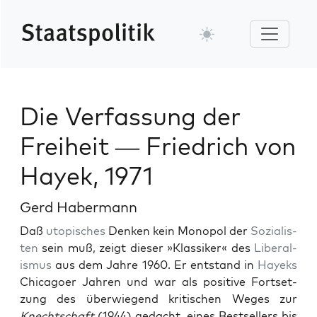
Die Verfassung der
Freiheit — Friedrich von
Hayek, 1971
Gerd Habermann
Daß
utopis­ches
Denken kein Monopol der
Sozial­is­
ten
sein muß, zeigt dieser »Klas­sik­er« des
Lib­er­al­
is­mus
aus dem Jahre 1960. Er ent­stand in
Hayeks
Chica­go­er Jahren und war als pos­i­tive Fort­set­
zung des über­wiegend kri­tis­chen Weges zur
Knechtschaft
(1944) gedacht, eines Best­sellers bis