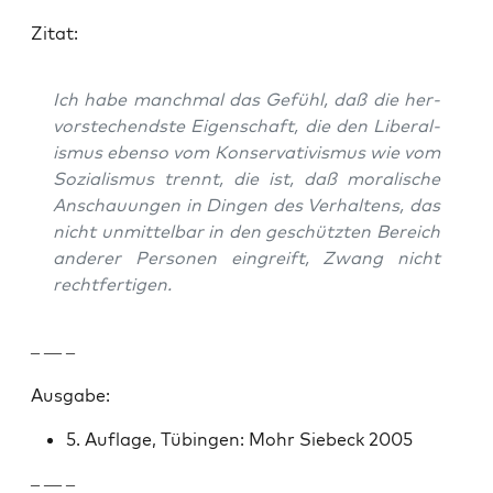
Zitat:
Ich habe manch­mal das Gefühl, daß die her­
vorstechend­ste Eigen­schaft, die den Lib­er­al­
is­mus eben­so vom Kon­ser­v­a­tivis­mus wie vom
Sozial­is­mus tren­nt, die ist, daß moralis­che
Anschau­un­gen in Din­gen des Ver­hal­tens, das
nicht unmit­tel­bar in den geschützten Bere­ich
ander­er Per­so­n­en ein­greift, Zwang nicht
recht­fer­ti­gen.
– — –
Aus­gabe:
5. Auflage, Tübin­gen: Mohr Siebeck 2005
– — –