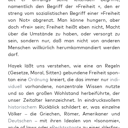
namentlich den Begriff der »Frei­heit «, den er
streng vom sozial­is­tis­chen Begriff ein­er »Frei­heit
von Not« abgren­zt. Man könne hungern, aber
doch »frei« sein; Frei­heit heißt eben nicht, Macht
über die Umstände zu haben, oder ver­sorgt zu
sein, son­dern nur, daß man nicht von anderen
Men­schen willkür­lich herumkom­mandiert wer­den
darf.
Hayek läßt uns ver­ste­hen, wie eine an Regeln
(Geset­ze, Moral, Sit­ten) gebun­dene Frei­heit spon­
tan eine
Ord­nung
kreiert, die das immer nur
indi­
vidu­ell
vorhan­dene, nonzen­trale Wis­sen nutzte
und so den großen Wohl­stand her­beiführte, der
unser Zeital­ter kennze­ich­net. In ein­drucksvollem
his­torischem
Rück­blick schildert er, was einzelne
Völk­er – die Griechen, Römer, Amerikan­er und
Deutschen
– mit ihren Ide­alen von »Isonomie«,
»rule of law« oder »
Rechtsstaat
« zu ein­er »Ver­fas­