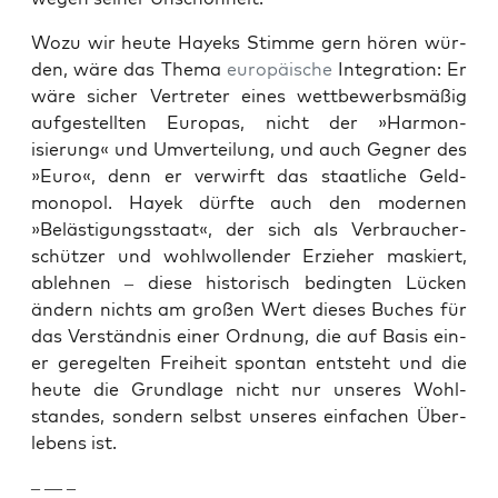
Wozu wir heute Hayeks Stimme gern hören wür­
den, wäre das The­ma
europäis­che
Inte­gra­tion: Er
wäre sich­er Vertreter eines wet­tbe­werb­smäßig
aufgestell­ten Europas, nicht der »Har­mon­
isierung« und Umverteilung, und auch Geg­n­er des
»Euro«, denn er ver­wirft das staatliche Geld­
monopol. Hayek dürfte auch den mod­er­nen
»Beläs­ti­gungsstaat«, der sich als Ver­brauch­er­
schützer und wohlwol­len­der Erzieher mask­iert,
ablehnen – diese his­torisch bed­ingten Lück­en
ändern nichts am großen Wert dieses Buch­es für
das Ver­ständ­nis ein­er Ord­nung, die auf Basis ein­
er geregel­ten Frei­heit spon­tan entste­ht und die
heute die Grund­lage nicht nur unseres Wohl­
standes, son­dern selb­st unseres ein­fachen Über­
lebens ist.
– — –