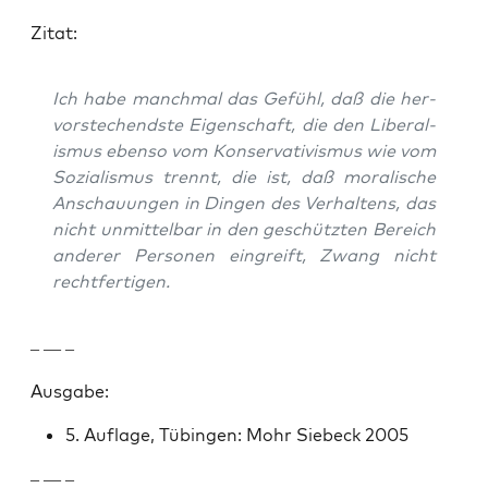
Zitat:
Ich habe manch­mal das Gefühl, daß die her­
vorstechend­ste Eigen­schaft, die den Lib­er­al­
is­mus eben­so vom Kon­ser­v­a­tivis­mus wie vom
Sozial­is­mus tren­nt, die ist, daß moralis­che
Anschau­un­gen in Din­gen des Ver­hal­tens, das
nicht unmit­tel­bar in den geschützten Bere­ich
ander­er Per­so­n­en ein­greift, Zwang nicht
recht­fer­ti­gen.
– — –
Aus­gabe:
5. Auflage, Tübin­gen: Mohr Siebeck 2005
– — –