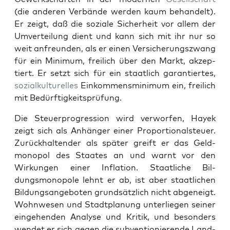
(die anderen Ver­bände wer­den kaum behan­delt).
Er zeigt, daß die soziale Sicher­heit vor allem der
Umverteilung dient und kann sich mit ihr nur so
weit anfre­un­den, als er einen Ver­sicherungszwang
für ein Min­i­mum, freilich über den Markt, akzep­
tiert. Er set­zt sich für ein staatlich garantiertes,
sozialkul­turelles
Einkom­mensmin­i­mum ein, freilich
mit Bedürftigkeit­sprü­fung.
Die Steuer­pro­gres­sion wird ver­wor­fen, Hayek
zeigt sich als Anhänger ein­er Pro­por­tion­al­s­teuer.
Zurück­hal­tender als später greift er das Geld­
monopol des Staates an und warnt vor den
Wirkun­gen ein­er Infla­tion. Staatliche Bil­
dungsmono­pole lehnt er ab, ist aber staatlichen
Bil­dungsange­boten grund­sät­zlich nicht abgeneigt.
Wohn­we­sen und Stadt­pla­nung unter­liegen sein­er
einge­hen­den Analyse und Kri­tik, und beson­ders
wen­det er sich gegen die sub­ven­tion­ierende Land­