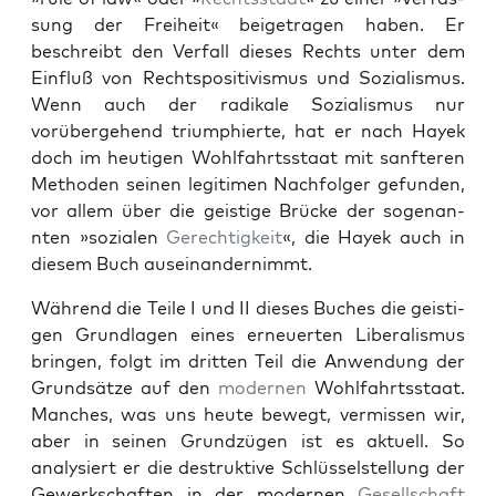
sung der Frei­heit« beige­tra­gen haben. Er
beschreibt den Ver­fall dieses Rechts unter dem
Ein­fluß von Recht­spos­i­tivis­mus und Sozial­is­mus.
Wenn auch der radikale Sozial­is­mus nur
vorüberge­hend tri­um­phierte, hat er nach Hayek
doch im heuti­gen Wohlfahrtsstaat mit san­fteren
Meth­o­d­en seinen legit­i­men Nach­fol­ger gefun­den,
vor allem über die geistige Brücke der soge­nan­
nten »sozialen
Gerechtigkeit
«, die Hayek auch in
diesem Buch auseinan­dern­immt.
Während die Teile I und II dieses Buch­es die geisti­
gen Grund­la­gen eines erneuerten Lib­er­al­is­mus
brin­gen, fol­gt im drit­ten Teil die Anwen­dung der
Grund­sätze auf den
mod­er­nen
Wohlfahrtsstaat.
Manch­es, was uns heute bewegt, ver­mis­sen wir,
aber in seinen Grundzü­gen ist es aktuell. So
analysiert er die destruk­tive Schlüs­sel­stel­lung der
Gew­erkschaften in der mod­er­nen
Gesellschaft