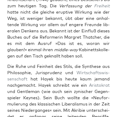
zum heuti­gen Tag. Die
Ver­fas­sung der
Frei­heit
hat­te nicht die gle­iche erup­tive Wirkung wie der
Weg, ist weniger bekan­nt, übt aber eine anhal­
tende Wirkung vor allem auf engere Fre­unde lib­
eralen Denkens aus. Bekan­nt ist der Ein­fluß dieses
Buch­es auf die Reformerin Mar­gret Thatch­er, die
es mit dem Aus­ruf »Das ist es, woran wir
glauben!« ein­mal ihren
mid­dle-way
Kabi­nettskol­le­
gen auf den Tisch gek­nallt haben soll.
Die Ruhe und Fein­heit des Stils, die Syn­these aus
Philoso­phie, Jurispru­denz und
Wirtschaftswis­
senschaft
hat Hayek bis heute kaum jemand
nachgemacht. Hayek schreibt wie ein
Aris­tokrat
und Gen­tle­man (wie auch sein zynis­ch­er Gegen­
spiel­er Keynes). Sein Buch wollte die »Neu­for­
mulierung des klas­sis­chen Lib­er­al­is­mus in der Zeit
seines Nieder­ganges« sein. Mit Akri­bie unter­schei­
det er anfangs seine lei­t­en­den Begriffe,