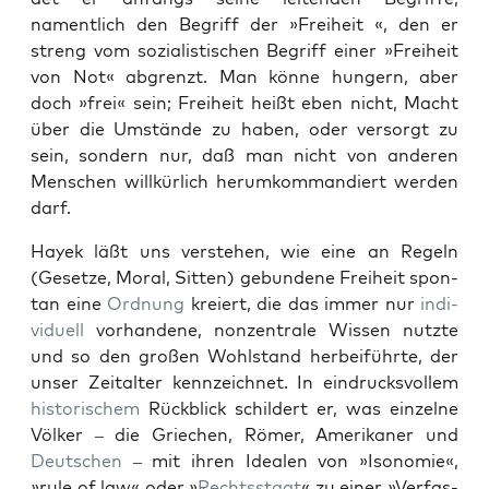
namentlich den Begriff der »Frei­heit «, den er
streng vom sozial­is­tis­chen Begriff ein­er »Frei­heit
von Not« abgren­zt. Man könne hungern, aber
doch »frei« sein; Frei­heit heißt eben nicht, Macht
über die Umstände zu haben, oder ver­sorgt zu
sein, son­dern nur, daß man nicht von anderen
Men­schen willkür­lich herumkom­mandiert wer­den
darf.
Hayek läßt uns ver­ste­hen, wie eine an Regeln
(Geset­ze, Moral, Sit­ten) gebun­dene Frei­heit spon­
tan eine
Ord­nung
kreiert, die das immer nur
indi­
vidu­ell
vorhan­dene, nonzen­trale Wis­sen nutzte
und so den großen Wohl­stand her­beiführte, der
unser Zeital­ter kennze­ich­net. In ein­drucksvollem
his­torischem
Rück­blick schildert er, was einzelne
Völk­er – die Griechen, Römer, Amerikan­er und
Deutschen
– mit ihren Ide­alen von »Isonomie«,
»rule of law« oder »
Rechtsstaat
« zu ein­er »Ver­fas­