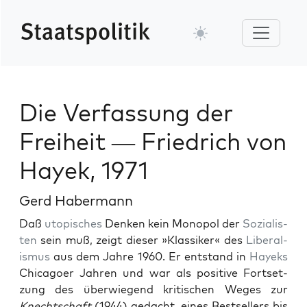
Die Verfassung der
Freiheit — Friedrich von
Hayek, 1971
Gerd Habermann
Daß
utopis­ches
Denken kein Monopol der
Sozial­is­
ten
sein muß, zeigt dieser »Klas­sik­er« des
Lib­er­al­
is­mus
aus dem Jahre 1960. Er ent­stand in
Hayeks
Chica­go­er Jahren und war als pos­i­tive Fort­set­
zung des über­wiegend kri­tis­chen Weges zur
Knechtschaft
(1944) gedacht, eines Best­sellers bis