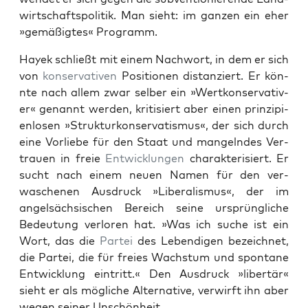
wirtschaft­spoli­tik. Man sieht: im ganzen ein eher
»gemäßigtes« Pro­gramm.
Hayek schließt mit einem Nach­wort, in dem er sich
von
kon­ser­v­a­tiv­en
Posi­tio­nen dis­tanziert. Er kön­
nte nach allem zwar sel­ber ein »Wertkon­ser­v­a­tiv­
er« genan­nt wer­den, kri­tisiert aber einen prinzip­i­
en­losen »Struk­turkon­ser­vatismus«, der sich durch
eine Vor­liebe für den Staat und man­gel­ndes Ver­
trauen in freie
Entwick­lun­gen
charak­ter­isiert. Er
sucht nach einem neuen Namen für den ver­
wasch­enen Aus­druck »Lib­er­al­is­mus«, der im
angel­säch­sis­chen Bere­ich seine ursprüngliche
Bedeu­tung ver­loren hat. »Was ich suche ist ein
Wort, das die
Partei
des Lebendi­gen beze­ich­net,
die Partei, die für freies Wach­s­tum und spon­tane
Entwick­lung ein­tritt.« Den Aus­druck »lib­ertär«
sieht er als mögliche Alter­na­tive, ver­wirft ihn aber
wegen sein­er Unschön­heit.