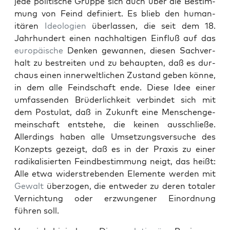
jede poli­tis­che Gruppe sich auch über die Bes­tim­
mung von Feind definiert. Es blieb den human­
itären
Ide­olo­gien
über­lassen, die seit dem 18.
Jahrhun­dert einen nach­halti­gen Ein­fluß auf das
europäis­che
Denken gewan­nen, diesen Sachver­
halt zu bestre­it­en und zu behaupten, daß es dur­
chaus einen inner­weltlichen Zus­tand geben könne,
in dem alle Feind­schaft ende. Diese Idee ein­er
umfassenden Brüder­lichkeit verbindet sich mit
dem Pos­tu­lat, daß in Zukun­ft eine Men­schenge­
mein­schaft entste­he, die keinen auss­chließe.
Allerd­ings haben alle Umset­zungsver­suche des
Konzepts gezeigt, daß es in der Prax­is zu ein­er
radikalisierten Feindbes­tim­mung neigt, das heißt:
Alle etwa wider­streben­den Ele­mente wer­den mit
Gewalt
über­zo­gen, die entwed­er zu deren totaler
Ver­nich­tung oder erzwun­gener Einord­nung
führen soll.