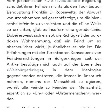
Vom jakobinis­chen »Die
rev­o­lu­tionäre
Regierung
schuldet ihren Fein­den nichts als den Tod« bis zur
Behaup­tung Franklin D. Roo­sevelts, der Abwurf
von Atom­bomben sei gerecht­fer­tigt, um die Men­
schheits­feinde zu ver­nicht­en und die »Eine Welt«
zu erricht­en, gibt es insofern eine ger­ade Lin­ie.
Dabei erweist sich erneut die Richtigkeit der para­
dox­en Wahrnehmung, daß ein Feind um so
abscheulich­er wirkt, je ähn­lich­er er mir ist. Die
Erfahrun­gen mit der furcht­baren Kon­se­quenz von
Feind­ver­nich­tun­gen in Bürg­erkriegen seit der
Antike bestäti­gen sich auch auf der Ebene des
»
Welt­bürg­erkriegs
«, in dem Ide­olo­gien
gegeneinan­der antreten, die immer in Anspruch
nehmen, namens der Men­schheit zu agieren,
wom­it alle Feinde zu Fein­den der Men­schheit,
eigentlich zu »Un-« oder »Unter­men­schen«, wer­
den.