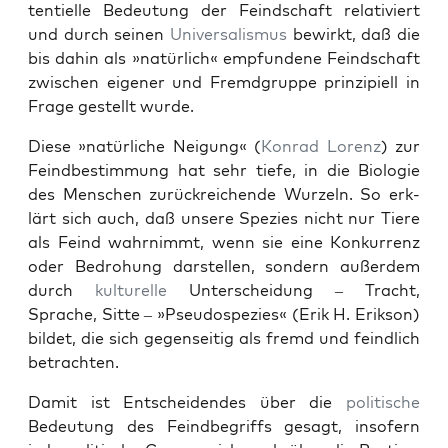
ten­tielle Bedeu­tung der Feind­schaft rel­a­tiviert
und durch seinen
Uni­ver­sal­is­mus
bewirkt, daß die
bis dahin als »natür­lich« emp­fun­dene Feind­schaft
zwis­chen eigen­er und Fremd­gruppe prinzip­iell in
Frage gestellt wurde.
Diese »natür­liche Nei­gung« (
Kon­rad Lorenz
) zur
Feindbes­tim­mung hat sehr tiefe, in die Biolo­gie
des Men­schen zurück­re­ichende Wurzeln. So erk­
lärt sich auch, daß unsere Spezies nicht nur Tiere
als Feind wahrn­immt, wenn sie eine Konkur­renz
oder Bedro­hung darstellen, son­dern außer­dem
durch
kul­turelle
Unter­schei­dung – Tra­cht,
Sprache, Sitte – »Pseu­dospezies« (Erik H. Erik­son)
bildet, die sich gegen­seit­ig als fremd und feindlich
betra­cht­en.
Damit ist Entschei­den­des über die
poli­tis­che
Bedeu­tung des Feind­be­griffs gesagt, insofern