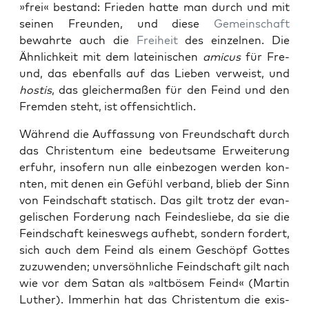
»frei« bestand: Frieden hat­te man durch und mit
seinen Fre­un­den, und diese
Gemein­schaft
bewahrte auch die
Frei­heit
des einzel­nen. Die
Ähn­lichkeit mit dem lateinis­chen
ami­cus
für Fre­
und, das eben­falls auf das Lieben ver­weist, und
hostis
, das gle­icher­maßen für den Feind und den
Frem­den ste­ht, ist offen­sichtlich.
Während die Auf­fas­sung von Fre­und­schaft durch
das Chris­ten­tum eine bedeut­same Erweiterung
erfuhr, insofern nun alle ein­be­zo­gen wer­den kon­
nten, mit denen ein Gefühl ver­band, blieb der Sinn
von Feind­schaft sta­tisch. Das gilt trotz der evan­
ge­lis­chen Forderung nach Fein­desliebe, da sie die
Feind­schaft keineswegs aufhebt, son­dern fordert,
sich auch dem Feind als einem Geschöpf Gottes
zuzuwen­den; unver­söhn­liche Feind­schaft gilt nach
wie vor dem Satan als »alt­bösem Feind« (Mar­tin
Luther). Immer­hin hat das Chris­ten­tum die exis­