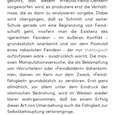
geführt, daß diesem »Fre­und-Feind-Denken«
vorge­wor­fen wird, es pro­duziere erst die Ver­hält­
nisse, die es dann zu analysieren vorgebe. Dabei
wird über­gan­gen, daß es Schmitt und sein­er
Schule ger­ade um eine Begren­zung von Feind­
schaft geht, insofern man die Exis­tenz des
»gerecht­en Fein­des« – im äußeren Kon­flikt –
grund­sät­zlich anerken­nt und vor dem Pos­tu­lat
eines »absoluten Fein­des« – der nur
the­ol­o­gisch
aufz­u­fassen wäre – aus­drück­lich warnt. Die mas­
siv­en Manip­u­la­tionsver­suche, die als Bekämp­fung
von »Vorurteilen« oder »Feind­bildern« daherkom­
men, dienen im Kern nur dem Zweck, »Feind­
fähigkeit« grund­sät­zlich zu zer­stören. Erst ganz
allmäh­lich, vor allem unter dem Ein­druck der
islamis­chen Bedro­hung, wird im West­en wieder
klar­er wahrgenom­men, daß bei einem Erfolg
dieser Art von Umerziehung auch die Fähigkeit zur
Selb­st­be­haup­tung ver­lorengin­ge.