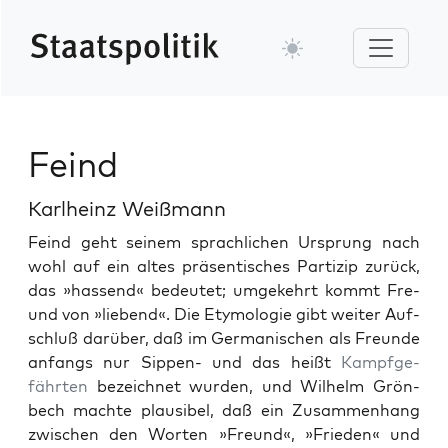
Feind
Karlheinz Weißmann
Feind geht seinem sprach­lichen Ursprung nach
wohl auf ein altes präsen­tis­ches Par­tizip zurück,
das »has­send« bedeutet; umgekehrt kommt Fre­
und von »liebend«. Die Ety­molo­gie gibt weit­er Auf­
schluß darüber, daß im Ger­man­is­chen als Fre­unde
anfangs nur Sip­pen- und das heißt
Kampfge­
fährten
beze­ich­net wur­den, und Wil­helm Grön­
bech machte plau­si­bel, daß ein Zusam­men­hang
zwis­chen den Worten »Fre­und«, »Frieden« und