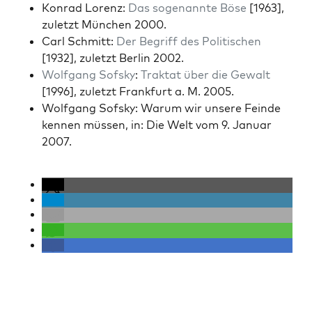
Kon­rad Lorenz:
Das soge­nan­nte Böse
[1963],
zulet­zt München 2000.
Carl Schmitt:
Der Begriff des Poli­tis­chen
[1932], zulet­zt Berlin 2002.
Wolf­gang Sof­sky
:
Trak­tat über die Gewalt
[1996], zulet­zt Frank­furt a. M. 2005.
Wolf­gang Sof­sky: Warum wir unsere Feinde
ken­nen müssen, in: Die Welt vom 9. Jan­u­ar
2007.