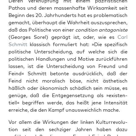
Deren Verknüp­fung mit einem paz­i­fistis­chen
Pathos und deren massen­hafte Wirk­samkeit seit
Beginn des 20. Jahrhun­derts hat es prob­lema­tisch
gemacht, über­haupt die Wahrheit auszus­prechen,
daß das Poli­tis­che von ein­er
con­di­tion antag­o­niste
(Georges Sorel) geprägt ist, oder, wie es
Carl
Schmitt
klas­sisch for­muliert hat: »Die spez­i­fisch
poli­tis­che Unter­schei­dung, auf welche sich die
poli­tis­chen Hand­lun­gen und Motive zurück­führen
lassen, ist die Unter­schei­dung von Fre­und und
Feind« Schmitt betonte aus­drück­lich, daß der
Feind nicht moralisch böse, nicht ästhetisch
häßlich oder ökonomisch schädlich sein müsse, es
genüge, daß die Ent­ge­genset­zung als »exis­ten­
tiell« begrif­f­en werde, das heißt jene Inten­sität
erre­iche, die den Kampf unauswe­ich­lich mache.
Vor allem die Wirkun­gen der linken Kul­tur­rev­o­lu­
tion seit den sechziger Jahren haben dazu