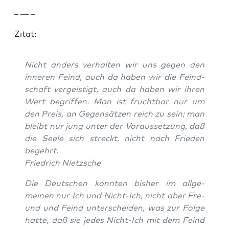
– — –
Zitat:
Nicht anders ver­hal­ten wir uns gegen den
inneren Feind, auch da haben wir die Feind­
schaft vergeistigt, auch da haben wir ihren
Wert begrif­f­en. Man ist frucht­bar nur um
den Preis, an Gegen­sätzen reich zu sein; man
bleibt nur jung unter der Voraus­set­zung, daß
die Seele sich streckt, nicht nach Frieden
begehrt.
Friedrich Niet­zsche
Die Deutschen kon­nten bish­er im all­ge­
meinen nur Ich und Nicht-Ich, nicht aber Fre­
und und Feind unter­schei­den, was zur Folge
hat­te, daß sie jedes Nicht-Ich mit dem Feind