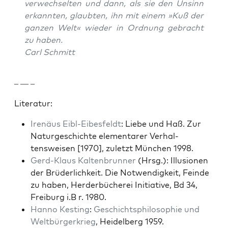
ver­wech­sel­ten und dann, als sie den Unsinn
erkan­nten, glaubten, ihn mit einem »Kuß der
ganzen Welt« wieder in Ord­nung gebracht
zu haben.
Carl Schmitt
– — –
Lit­er­atur:
Irenäus Eibl-Eibesfeldt
: Liebe und Haß. Zur
Naturgeschichte ele­mentar­er Ver­hal­
tensweisen [1970], zulet­zt München 1998.
Gerd-Klaus Kaltenbrun­ner
(Hrsg.): Illu­sio­nen
der Brüder­lichkeit. Die Notwendigkeit, Feinde
zu haben, Herder­bücherei Ini­tia­tive, Bd 34,
Freiburg i.B r. 1980.
Han­no Kest­ing
:
Geschicht­sphiloso­phie und
Welt­bürg­erkrieg
, Hei­del­berg 1959.