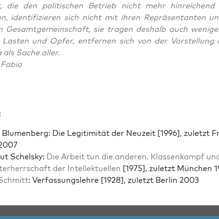
r, die den poli­tis­chen Betrieb nicht mehr hin­re­ichend
, iden­ti­fizieren sich nicht mit ihren Repräsen­tan­ten u
en Gesamt­ge­mein­schaft, sie tra­gen deshalb auch wenige
g Las­ten und Opfer, ent­fer­nen sich von der Vorstel­lung
ca als Sache aller.
 Fabio
:
Blu­men­berg: Die Legit­im­ität der Neuzeit [1996], zulet­zt F
 2007
ut Schel­sky:
Die Arbeit tun die anderen. Klassenkampf un
ter­herrschaft der Intellek­tuellen
[1975], zulet­zt München 
Schmitt
: Ver­fas­sungslehre [1928], zulet­zt Berlin 2003