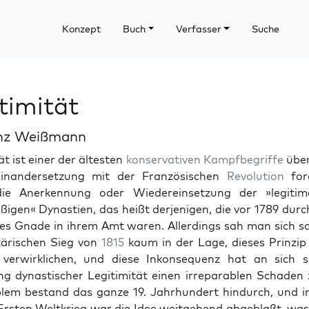
Konzept
Buch
Verfasser
Suche
timität
inz Weißmann
tät ist ein­er der ältesten
kon­ser­v­a­tiv­en
Kampf­be­griffe
über
inan­der­set­zung mit der Franzö­sis­chen
Rev­o­lu­tion
for
e Anerken­nung oder Wiedere­in­set­zung der »legit­i­m
ßi­gen« Dynas­tien, das heißt der­jeni­gen, die vor 1789 durc
s Gnade in ihrem Amt waren. Allerd­ings sah man sich so
itärischen Sieg von
1815
kaum in der Lage, dieses Prinzip
ver­wirk­lichen, und diese Inkon­se­quenz hat an sich 
ung dynas­tis­ch­er Legit­im­ität einen irrepara­blen Schaden 
lem bestand das ganze 19. Jahrhun­dert hin­durch, und i
rsten Weltkrieg war die Idee weit­ge­hend abge­blaßt, wa