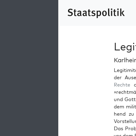
Legi
Karlhe
Legit­im­i
der Ause
Rechte
di
»recht­mä
und Gotte
dem mil­
hend zu 
Vorstel­l
Das Prob­
vor dem E