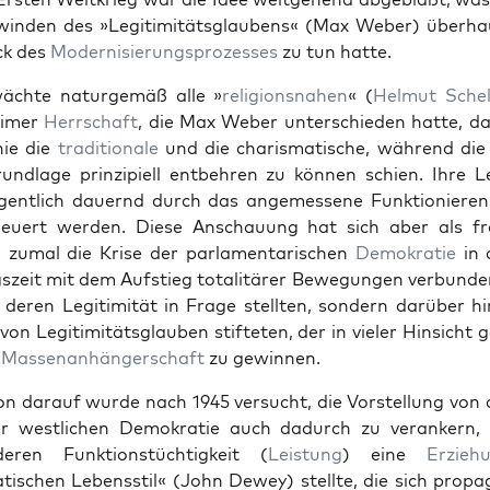
inden des »Legit­im­itäts­glaubens« (Max Weber) über­ha
k des
Mod­ernisierung­sprozess­es
zu tun hat­te.
ächte naturgemäß alle »
reli­gion­sna­hen
« (
Hel­mut Schel
­imer
Herrschaft
, die Max Weber unter­schieden hat­te, da
n­ie die
tra­di­tionale
und die charis­ma­tis­che, während die 
und­lage prinzip­iell ent­behren zu kön­nen schien. Ihre Leg
gentlich dauernd durch das angemessene Funk­tion­ieren
euert wer­den. Diese Anschau­ung hat sich aber als fr
 zumal die Krise der par­la­men­tarischen
Demokratie
in 
szeit mit dem Auf­stieg total­itär­er Bewe­gun­gen ver­bun­de
 deren Legit­im­ität in Frage stell­ten, son­dern darüber hi
on Legit­im­itäts­glauben stifteten, der in viel­er Hin­sicht
e
Masse­nan­hänger­schaft
zu gewin­nen.
ion darauf wurde nach 1945 ver­sucht, die Vorstel­lung von 
der west­lichen Demokratie auch dadurch zu ver­ankern
ren Funk­tion­stüchtigkeit (
Leis­tung
) eine
Erzieh
is­chen Lebensstil« (John Dewey) stellte, die sich pro­pa­ga