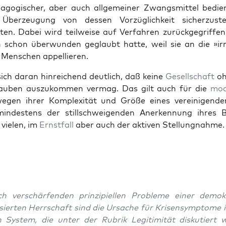
d­a­gogis­ch­er, aber auch all­ge­mein­er Zwangsmit­tel bedi­
berzeu­gung von dessen Vorzüglichkeit sicherzust
­en. Dabei wird teil­weise auf Ver­fahren zurück­ge­grif­f­e
h schon über­wun­den geglaubt hat­te, weil sie an die »irr
 Men­schen appel­lieren.
sich daran hin­re­ichend deut­lich, daß keine
Gesellschaft
oh
­glauben auszukom­men ver­mag. Das gilt auch für die
mod
egen ihrer Kom­plex­ität und Größe eines vere­ini­gen­d
min­destens der stillschweigen­den Anerken­nung ihres 
vie­len, im
Ern­st­fall
aber auch der aktiv­en Stel­lung­nahme.
ch ver­schär­fend­en prinzip­iellen Prob­leme ein­er demok
isierten Herrschaft sind die Ursache für Krisen­symp­tome i
n Sys­tem, die unter der Rubrik Legit­im­ität disku­tiert 