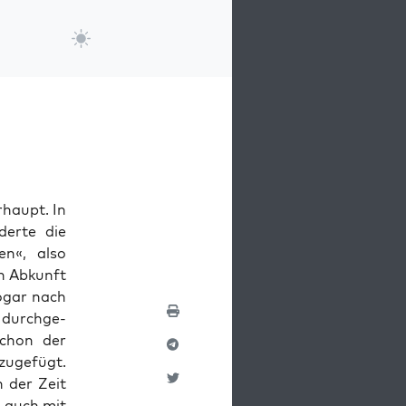
­haupt. In
derte die
en«, also
h Abkun­ft
g­ar nach
 durchge­
schon der
zuge­fügt.
n der Zeit
s auch mit