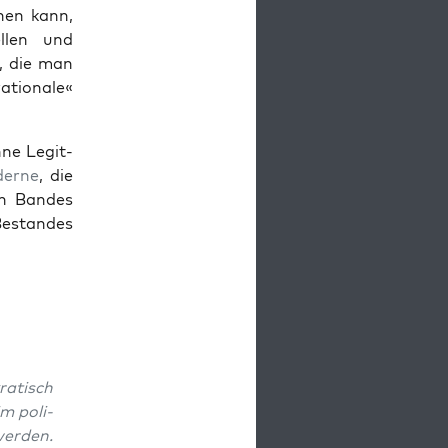
enen kann,
ellen und
n, die man
a­tionale«
ne Legit­
­erne
, die
en Ban­des
Bestandes
ratisch
m poli­
wer­den.