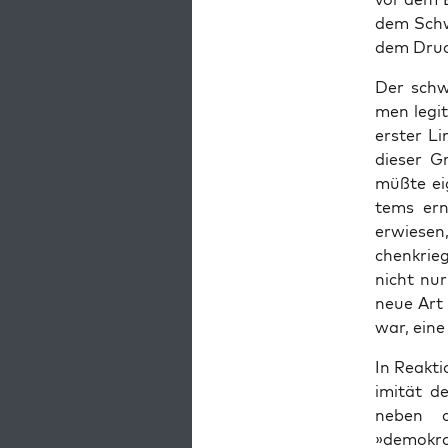
dem Schw
dem Druc
Der schw
men legit
erster Li
dieser Gr
müßte ei
tems ern
erwiesen,
chenkrieg
nicht nur
neue Art v
war, ein
In Reak­t
im­ität 
neben de
»demokrat