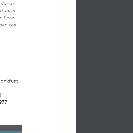
 durch­
nd ihrer
r bere­
 der res
rank­furt
d
1977