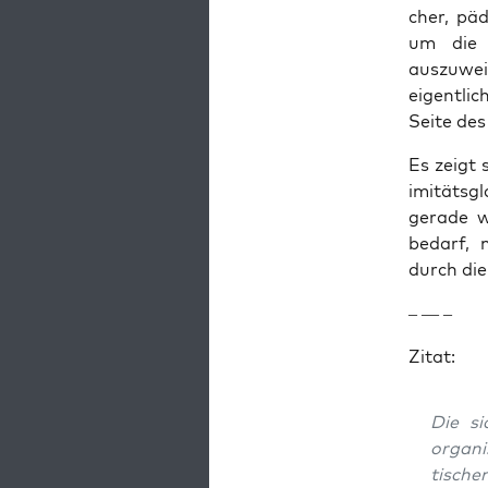
ch­er, pä
um die Ü
auszuweit
eigentlic
Seite des
Es zeigt 
im­itäts
ger­ade w
bedarf, 
durch die 
– — –
Zitat:
Die si
organ­
tis­che