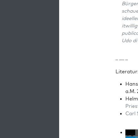
Bürg­e
schauen
ideell
itwilli
pub­li­
Udo di
– — –
Lit­er­atur
Hans 
a.M.
Hel­m
Pries
Carl 