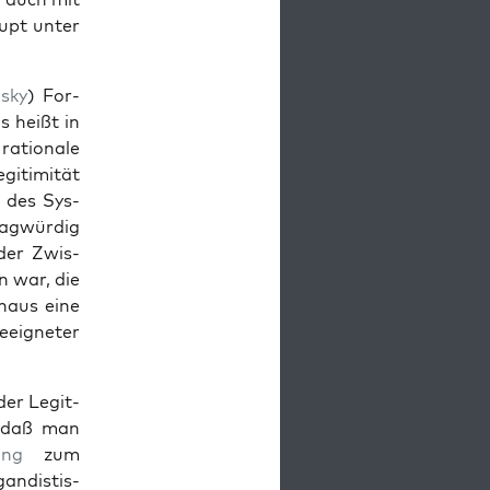
upt unter
­sky
) For­
s heißt in
ratio­nale
it­im­ität
 des Sys­
ag­würdig
der Zwis­
n war, die
n­aus eine
 geeigneter
der Legit­
, daß man
ung
zum
n­dis­tis­