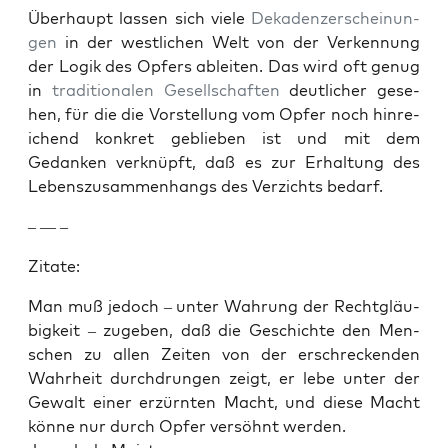
Über­haupt lassen sich viele
Dekaden­z­er­schei­n­un­
gen
in der west­lichen Welt von der Verken­nung
der Logik des Opfers ableit­en. Das wird oft genug
in
tra­di­tionalen
Gesellschaften
deut­lich­er gese­
hen, für die die Vorstel­lung vom Opfer noch hin­re­
ichend konkret geblieben ist und mit dem
Gedanken verknüpft, daß es zur Erhal­tung des
Leben­szusam­men­hangs des Verzichts bedarf.
– — –
Zitate:
Man muß jedoch – unter Wahrung der Recht­gläu­
bigkeit – zugeben, daß die Geschichte den Men­
schen zu allen Zeit­en von der erschreck­enden
Wahrheit durch­drun­gen zeigt, er lebe unter der
Gewalt ein­er erzürn­ten Macht, und diese Macht
könne nur durch Opfer ver­söh­nt wer­den.