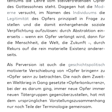
ten­tums die Lehre vom stel­lvertre­tenden Opfer
des Gottes­sohnes ste­ht. Dage­gen hat die
Mod­
erne
ver­sucht, im Namen des
Indi­vidu­ums
die
Legit­im­ität
des Opfers prinzip­iell in Frage zu
stellen und die damit ein­herge­hende soziale
Verpflich­tung aufzulösen: durch Abstrak­tion ein­
er­seits – wenn ein Opfer ver­langt wird, dann für
die Men­schheit, die Welt, die Zukun­ft –, durch
Rekurs auf die rein materielle Exis­tenz ander­er­
seits.
Als Per­ver­sion ist auch die
geschicht­spoli­tisch
motivierte Ver­schiebung von »Opfer brin­gen« zu
»Opfer sein« zu betra­cht­en. Die nach dem Zweit­
en Weltkrieg in Gang geset­zte »Opfer­konkur­renz«,
bei der es darum ging, immer neue Opfer immer
neuen Täter­grup­pen gegenüberzustellen, hat mit
dem ursprünglichen Vorstel­lungszusam­men­hang
nur noch Teile der Ter­mi­nolo­gie gemein­sam.