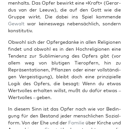
men­halts. Das Opfer bewirkt eine »Kraft« (Ger­ar­
dus van der Leeuw), die auf den Gott wie die
Gruppe wirkt. Die dabei ins Spiel kom­mende
Gewalt
war keineswegs neben­säch­lich, son­dern
kon­sti­tu­tiv.
Obwohl sich der Opfergedanke in allen Reli­gio­nen
find­et und obwohl es in den Hochre­li­gio­nen eine
Ten­denz zur Sub­lim­ierung des Opfers gibt (vor
allem weg von bluti­gen Tieropfern, hin zu
Repräsen­ta­tio­nen, Pflanzen oder ein­er voll­ständi­
gen Vergeis­ti­gung), bleibt doch eine prinzip­ielle
Logik des Opfers, die besagt: Wenn du etwas
Wertvolles erhal­ten willst, mußt du dafür etwas –
Wertvolles – geben.
In diesem Sinn ist das Opfer nach wie vor Bedin­
gung für den Bestand jed­er men­schlichen Sozial­
form. Von der Ehe und der
Fam­i­lie
über Kirche und