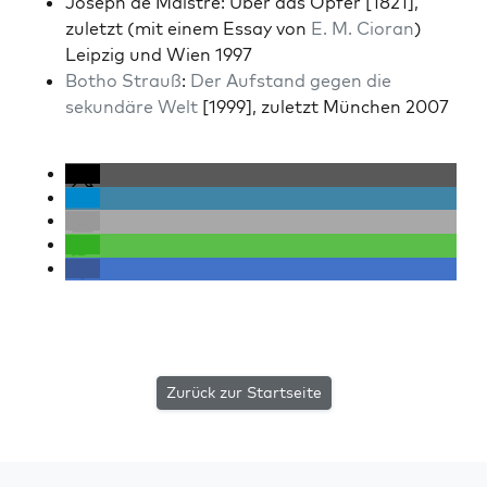
Joseph de Maistre: Über das Opfer [1821],
zulet­zt (mit einem Essay von
E. M. Cio­ran
)
Leipzig und Wien 1997
Botho Strauß
:
Der Auf­s­tand gegen die
sekundäre Welt
[1999], zulet­zt München 2007
Zurück zur Startseite