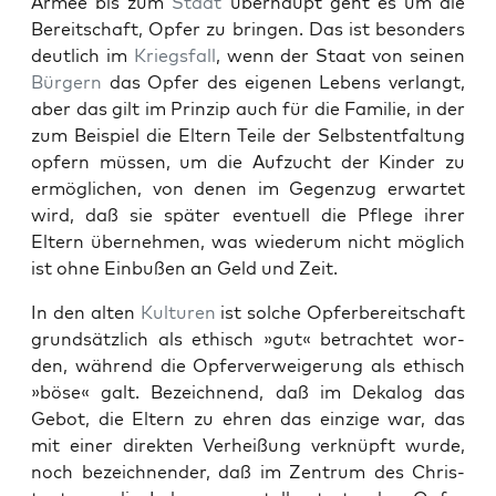
Armee bis zum
Staat
über­haupt geht es um die
Bere­itschaft, Opfer zu brin­gen. Das ist beson­ders
deut­lich im
Kriegs­fall
, wenn der Staat von seinen
Bürg­ern
das Opfer des eige­nen Lebens ver­langt,
aber das gilt im Prinzip auch für die Fam­i­lie, in der
zum Beispiel die Eltern Teile der Selb­stent­fal­tung
opfern müssen, um die Aufzucht der Kinder zu
ermöglichen, von denen im Gegen­zug erwartet
wird, daß sie später eventuell die Pflege ihrer
Eltern übernehmen, was wiederum nicht möglich
ist ohne Ein­bußen an Geld und Zeit.
In den alten
Kul­turen
ist solche Opfer­bere­itschaft
grund­sät­zlich als ethisch »gut« betra­chtet wor­
den, während die Opfer­ver­weigerung als ethisch
»böse« galt. Beze­ich­nend, daß im Deka­log das
Gebot, die Eltern zu ehren das einzige war, das
mit ein­er direk­ten Ver­heißung verknüpft wurde,
noch beze­ich­nen­der, daß im Zen­trum des Chris­