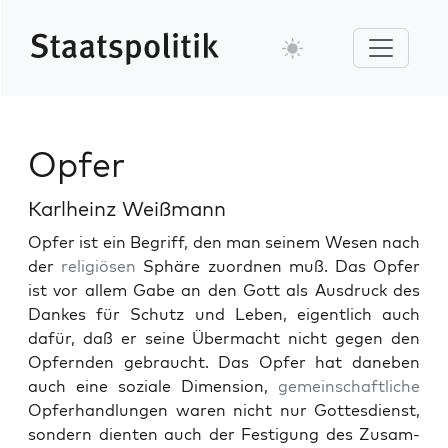
Opfer
Karlheinz Weißmann
Opfer ist ein Begriff, den man seinem Wesen nach
der
religiösen
Sphäre zuord­nen muß. Das Opfer
ist vor allem Gabe an den Gott als Aus­druck des
Dankes für Schutz und Leben, eigentlich auch
dafür, daß er seine Über­ma­cht nicht gegen den
Opfer­n­den gebraucht. Das Opfer hat daneben
auch eine soziale Dimen­sion,
gemein­schaftliche
Opfer­hand­lun­gen waren nicht nur Gottes­di­enst,
son­dern dien­ten auch der Fes­ti­gung des Zusam­