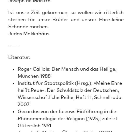
Joseph de Maistre
Ist unsre Zeit gekom­men, so wollen wir rit­ter­lich
ster­ben für unsre Brüder und unsr­er Ehre keine
Schande machen.
Judas Makkabäus
– — –
Lit­er­atur:
Roger Cail­lois: Der Men­sch und das Heilige,
München 1988
Insti­tut für Staat­spoli­tik (Hrsg.): »Meine Ehre
heißt Reue«. Der Schuld­stolz der Deutschen,
Wis­senschaftliche Rei­he, Heft 11, Schnell­ro­da
2007
Ger­ar­dus van der Leeuw: Ein­führung in die
Phänom­e­nolo­gie der Reli­gion [1925], zulet­zt
Güter­sloh 1961