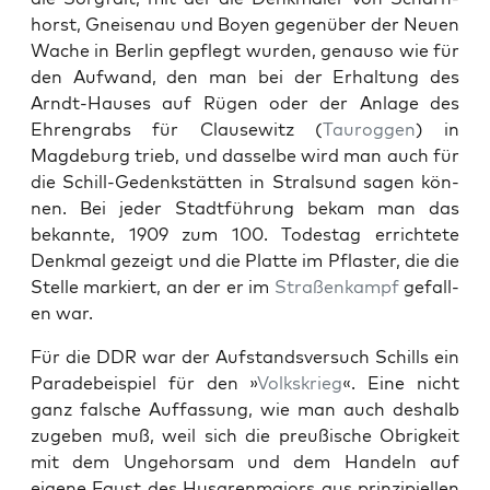
horst, Gneise­nau und Boyen gegenüber der Neuen
Wache in Berlin gepflegt wur­den, genau­so wie für
den Aufwand, den man bei der Erhal­tung des
Arndt-Haus­es auf Rügen oder der Anlage des
Ehren­grabs für Clause­witz (
Tau­roggen
) in
Magde­burg trieb, und das­selbe wird man auch für
die Schill-Gedenkstät­ten in Stral­sund sagen kön­
nen. Bei jed­er Stadt­führung bekam man das
bekan­nte, 1909 zum 100. Todestag errichtete
Denkmal gezeigt und die Plat­te im Pflaster, die die
Stelle markiert, an der er im
Straßenkampf
gefall­
en war.
Für die DDR war der Auf­s­tandsver­such Schills ein
Parade­beispiel für den »
Volk­skrieg
«. Eine nicht
ganz falsche Auf­fas­sung, wie man auch deshalb
zugeben muß, weil sich die preußis­che Obrigkeit
mit dem Unge­hor­sam und dem Han­deln auf
eigene Faust des Husaren­ma­jors aus prinzip­iellen