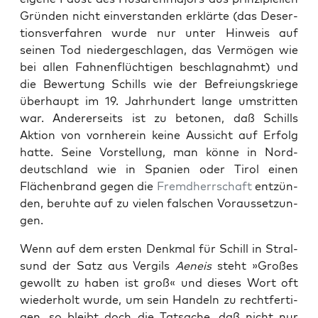
Grün­den nicht ein­ver­standen erk­lärte (das Deser­
tionsver­fahren wurde nur unter Hin­weis auf
seinen Tod niedergeschla­gen, das Ver­mö­gen wie
bei allen Fah­nen­flüchti­gen beschlagnahmt) und
die Bew­er­tung Schills wie der Befreiungskriege
über­haupt im 19. Jahrhun­dert lange umstrit­ten
war. Ander­er­seits ist zu beto­nen, daß Schills
Aktion von vorn­here­in keine Aus­sicht auf Erfolg
hat­te. Seine Vorstel­lung, man könne in Nord­
deutsch­land wie in Spanien oder Tirol einen
Flächen­brand gegen die
Fremd­herrschaft
entzün­
den, beruhte auf zu vie­len falschen Voraus­set­zun­
gen.
Wenn auf dem ersten Denkmal für Schill in Stral­
sund der Satz aus Vergils
Aeneis
ste­ht »Großes
gewollt zu haben ist groß« und dieses Wort oft
wieder­holt wurde, um sein Han­deln zu recht­fer­ti­
gen, so bleibt doch die Tat­sache, daß nicht nur