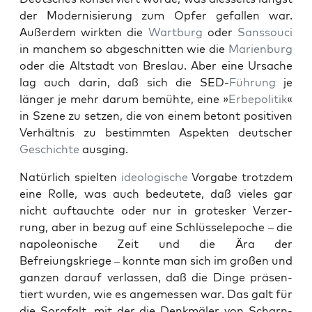
der Mod­ernisierung zum Opfer gefall­en war.
Außer­dem wirk­ten die
Wart­burg
oder
Sanssouci
in manchem so abgeschnit­ten wie die
Marien­burg
oder die Alt­stadt von Bres­lau. Aber eine Ursache
lag auch darin, daß sich die SED-
Führung
je
länger je mehr darum bemühte, eine »
Erbe­poli­tik
«
in Szene zu set­zen, die von einem betont pos­i­tiv­en
Ver­hält­nis zu bes­timmten Aspek­ten deutsch­er
Geschichte
aus­ging.
Natür­lich spiel­ten
ide­ol­o­gis­che
Vor­gabe trotz­dem
eine Rolle, was auch bedeutete, daß vieles gar
nicht auf­tauchte oder nur in grotesker Verz­er­
rung, aber in bezug auf eine Schlüs­se­le­poche – die
napoleonis­che Zeit und die Ära der
Befreiungskriege – kon­nte man sich im großen und
ganzen darauf ver­lassen, daß die Dinge präsen­
tiert wur­den, wie es angemessen war. Das galt für
die Sorgfalt, mit der die Denkmäler von Scharn­