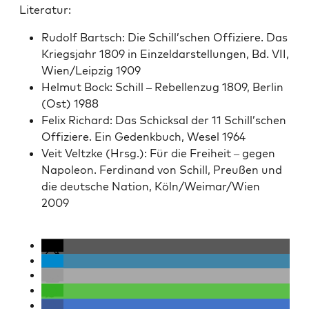
Lit­er­atur:
Rudolf Bartsch: Die Schill’schen Offiziere. Das
Kriegs­jahr 1809 in Einzel­darstel­lun­gen, Bd. VII,
Wien/Leipzig 1909
Hel­mut Bock: Schill – Rebel­len­zug 1809, Berlin
(Ost) 1988
Felix Richard: Das Schick­sal der 11 Schill’schen
Offiziere. Ein Gedenkbuch, Wesel 1964
Veit Veltzke (Hrsg.): Für die Frei­heit – gegen
Napoleon. Fer­di­nand von Schill, Preußen und
die deutsche Nation, Köln/Weimar/Wien
2009