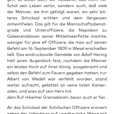
Schill sein Leben ver­lor, son­dern auch, daß viele
der Män­ner, die ihm gefol­gt waren, ein sehr bit­
teres Schick­sal erlit­ten und dem Vergessen
anheim­fie­len. Das gilt für die Mannschafts­di­en­st­
grade und Unterof­fiziere, die Napoleon zu
Galeeren­sklaven sein­er Mit­telmeer­flotte machte,
weniger für jene elf Offiziere, die man auf seinen
Befehl am 16. Sep­tem­ber 1809 in Wesel erschießen
ließ. Das ein­drucksvolle Gemälde von Adolf Her­ing
hält jenen Augen­blick fest, nach­dem die Män­ner
ein let­ztes Hoch auf ihren König aus­ge­bracht und
selb­st den Befehl zum Feuern gegeben hat­ten; nur
Albert von Wedell war ver­fehlt wor­den, stand
weit­er aufrecht, geket­tet an seine toten Kam­er­
aden, und wies auf sein Herz mit
dem Ruf »Hier­her Grenadiere!«, bevor auch er fiel.
An das Schick­sal der Schillschen Offiziere erin­nert
neben der (allerd­ings auf uner­freuliche Weise mit