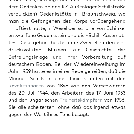
dem Gedenken an das KZ-Außen­lager Schill­straße
verquick­ten) Gedenkstätte in Braun­schweig, wo
man die Gefan­genen des Korps vorüberge­hend
inhaftiert hat­te, in Wesel der schöne, von Schinkel
ent­wor­fene Gedenkstein und die »Schill-Kase­mat­
te«. Diese gehört heute ohne Zweifel zu den ein­
drucksvoll­sten Museen zur Geschichte der
Befreiungskriege und ihrer Vor­bere­itung auf
deutschem Boden. Bei der Wiedere­in­wei­hung im
Jahr 1959 hat­te es in ein­er Rede geheißen, daß die
Män­ner Schills in ein­er Lin­ie stün­den mit den
Rev­o­lu­tionären
von 1848 wie den Ver­schwör­ern
des 20. Juli 1944, den Arbeit­ern des 17. Juni 1953
und den ungarischen
Frei­heit­skämpfern
von 1956.
Sie alle scheit­erten, ohne daß das irgend etwas
gegen den Wert ihres Tuns besagt.
– — –