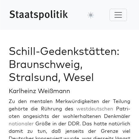
Schill-Gedenkstätten:
Braunschweig,
Stralsund, Wesel
Karlheinz Weißmann
Zu den men­tal­en Merk­würdigkeit­en der Teilung
gehörte die Rührung des
west­deutschen
Patri­
oten angesichts der wohler­hal­te­nen Denkmäler
nationaler
Größe in der DDR. Das hat­te natür­lich
damit zu tun, daß jen­seits der Gren­ze viel
Deutsches kon­serviert wurde, was dies­seits längst