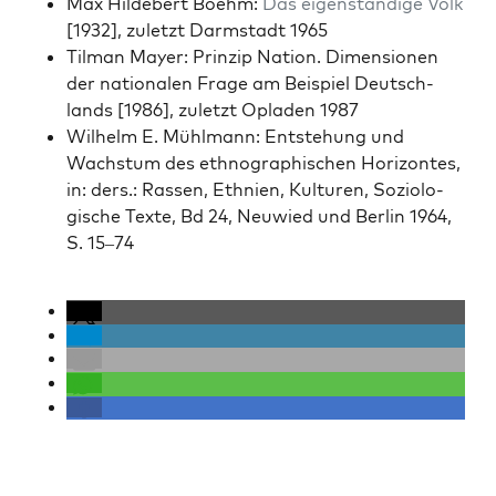
Max Hilde­bert Boehm:
Das eigen­ständi­ge Volk
[1932], zulet­zt Darm­stadt 1965
Tilman May­er: Prinzip Nation. Dimen­sio­nen
der nationalen Frage am Beispiel Deutsch­
lands [1986], zulet­zt Opladen 1987
Wil­helm E. Mühlmann: Entste­hung und
Wach­s­tum des ethno­graphis­chen Hor­i­zontes,
in: ders.: Rassen, Eth­nien, Kul­turen, Sozi­ol­o­
gis­che Texte, Bd 24, Neuwied und Berlin 1964,
S. 15–74