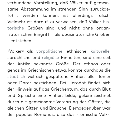
ver­bun­dene Vorstel­lung, daß Völk­er auf gemein­
same Abstam­mung im stren­gen Sinn zurück­ge­
führt wer­den kön­nen, ist allerd­ings falsch.
Vielmehr ist darauf zu ver­weisen, daß Völk­er
his­
torische
Größen sind und nicht ohne organ­
isatorischen Ein­griff – als qua­si­natür­liche Größen
– entste­hen.
»Völk­er« als
vor­poli­tis­che
, eth­nis­che,
kul­turelle
,
sprach­liche und
religiöse
Ein­heit­en, sind eine seit
der Antike bekan­nte Größe. Der eth­nos oder
genos im Griechis­chen etwa, kon­nte dur­chaus die
staatlich
vielfach ges­pal­tene Ein­heit aller Ion­ier
oder Dor­er beze­ich­nen. Bei Herodot find­et sich
der Hin­weis auf das Griechen­tum, das durch Blut
und Sprache eine Ein­heit bilde, gekennze­ich­net
durch die gemein­same Verehrung der Göt­ter, die
gle­ichen Sit­ten und Bräuche. Demge­genüber war
der pop­u­lus Romanus, also das »römis­che Volk«,