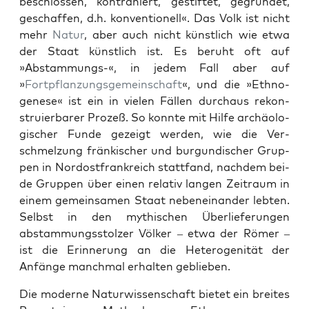
beschlossen, kon­trahiert, ges­tiftet, gegrün­det,
geschaf­fen, d.h. kon­ven­tionell«. Das Volk ist nicht
mehr
Natur
, aber auch nicht kün­stlich wie etwa
der Staat kün­stlich ist. Es beruht oft auf
»Abstam­mungs-«, in jedem Fall aber auf
»
Fortpflanzungs­ge­mein­schaft
«, und die »Ethno­
genese« ist ein in vie­len Fällen dur­chaus rekon­
stru­ier­bar­er Prozeß. So kon­nte mit Hil­fe archäol­o­
gis­ch­er Funde gezeigt wer­den, wie die Ver­
schmelzung fränkisch­er und bur­gundis­ch­er Grup­
pen in Nor­dost­frankre­ich stat­tfand, nach­dem bei­
de Grup­pen über einen rel­a­tiv lan­gen Zeitraum in
einem gemein­samen Staat nebeneinan­der lebten.
Selb­st in den mythis­chen Über­liefer­un­gen
abstam­mungsstolz­er Völk­er – etwa der Römer –
ist die Erin­nerung an die Het­ero­gen­ität der
Anfänge manch­mal erhal­ten geblieben.
Die mod­erne Natur­wis­senschaft bietet ein bre­ites