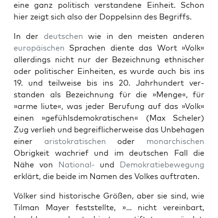
eine ganz poli­tisch ver­standene Ein­heit. Schon
hier zeigt sich also der Dop­pelsinn des Begriffs.
In der
deutschen
wie in den meis­ten anderen
europäis­chen
Sprachen diente das Wort »Volk«
allerd­ings nicht nur der Beze­ich­nung eth­nis­ch­er
oder poli­tis­ch­er Ein­heit­en, es wurde auch bis ins
19. und teil­weise bis ins 20. Jahrhun­dert ver­
standen als Beze­ich­nung für die »Menge«, für
»arme liute«, was jed­er Beru­fung auf das »Volk«
einen »gefühls­demokratis­chen« (Max Schel­er)
Zug ver­lieh und begrei­flicher­weise das Unbe­ha­gen
ein­er
aris­tokratis­chen
oder
monar­chis­chen
Obrigkeit wachrief und im deutschen Fall die
Nähe von
Nation­al-
und
Demokratiebe­we­gung
erk­lärt, die bei­de im Namen des Volkes auf­trat­en.
Völk­er sind his­torische Größen, aber sie sind, wie
Tilman May­er fest­stellte, »… nicht vere­in­bart,