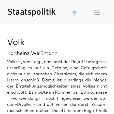
Volk
Karlheinz Weißmann
Volk ist, was fol­gt, das heißt der Begriff bezog sich
ursprünglich auf ein Gefolge, eine Gefol­gschaft
nicht nur mil­itärischen Charak­ters, die sich einem
Her­rn anschloß. Damit ist allerd­ings die Menge
der Entste­hungsmöglichkeit­en eines Volkes nicht
erschöpft. Es müßte im Rah­men der Ethno­genese
– »Volk­w­er­dung« – noch hingewiesen wer­den auf
die »Urvölk­er« und auf Völk­er, die durch Zusam­
men­schluß entste­hen. Die oft mit dem Begriff Volk