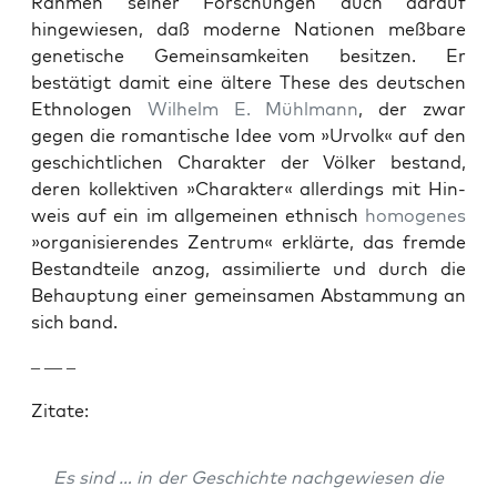
Rah­men sein­er Forschun­gen auch darauf
hingewiesen, daß mod­erne Natio­nen meßbare
genetis­che Gemein­samkeit­en besitzen. Er
bestätigt damit eine ältere These des deutschen
Eth­nolo­gen
Wil­helm E. Mühlmann
, der zwar
gegen die roman­tis­che Idee vom »Urvolk« auf den
geschichtlichen Charak­ter der Völk­er bestand,
deren kollek­tiv­en »Charak­ter« allerd­ings mit Hin­
weis auf ein im all­ge­meinen eth­nisch
homo­genes
»organ­isieren­des Zen­trum« erk­lärte, das fremde
Bestandteile anzog, assim­i­lierte und durch die
Behaup­tung ein­er gemein­samen Abstam­mung an
sich band.
– — –
Zitate:
Es sind … in der Geschichte nachgewiesen die