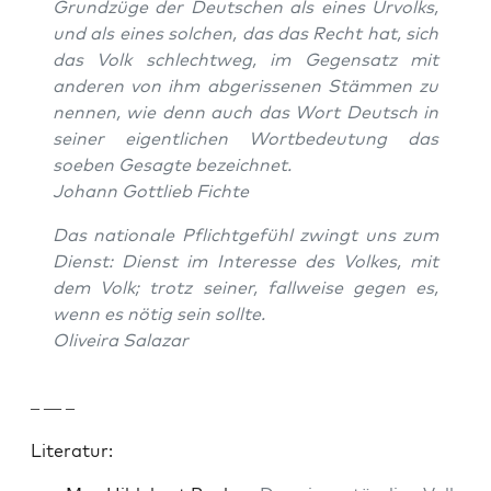
Grundzüge der Deutschen als eines Urvolks,
und als eines solchen, das das Recht hat, sich
das Volk schlechtweg, im Gegen­satz mit
anderen von ihm abgeris­se­nen Stäm­men zu
nen­nen, wie denn auch das Wort Deutsch in
sein­er eigentlichen Wortbe­deu­tung das
soeben Gesagte beze­ich­net.
Johann Got­tlieb Fichte
Das nationale Pflicht­ge­fühl zwingt uns zum
Dienst: Dienst im Inter­esse des Volkes, mit
dem Volk; trotz sein­er, fall­weise gegen es,
wenn es nötig sein sollte.
Oliveira Salazar
– — –
Lit­er­atur: