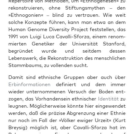
Reper­toire von Meth­o­d­en, um »Ethno­gene­sen« zu
rekon­stru­ieren, ohne Stiftungsmythen – den
»Ethno­go­nien« – blind zu ver­trauen. Wie weit
solche Konzepte führen, kann man etwa an dem
Human Genome Diver­si­ty Project fest­stellen, das
1991 von Lui­gi Luca Cav­al­li-Sforza, einem renom­
mierten Genetik­er der Uni­ver­sität Stan­ford,
begrün­det wurde und seit­dem dessen
Lebenswerk, die Rekon­struk­tion des men­schlichen
Stamm­baums, zu vol­len­den sucht.
Damit sind eth­nis­che Grup­pen aber auch über
Erbin­for­ma­tio­nen
definiert und dem immer
wieder unter­nomme­nen Ver­such der Boden ent­
zo­gen, das Vorhan­den­sein eth­nis­ch­er
Iden­tität
zu
leug­nen. Möglicher­weise kön­nte hier eingewen­det
wer­den, daß die präzise Abgren­zung ein­er Eth­nie
nur noch im Fall der »Völk­er ewiger Urzeit« (Kurt
Breysig) möglich ist, aber Cav­al­li-Sforza hat im