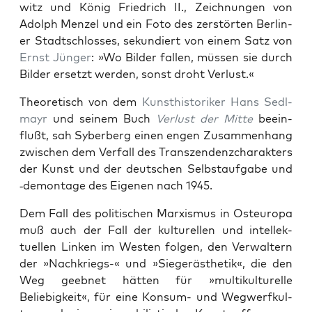
witz und König Friedrich II., Zeich­nun­gen von
Adolph Men­zel und ein Foto des zer­störten Berlin­
er Stadtschloss­es, sekundiert von einem Satz von
Ernst Jünger
: »Wo Bilder fall­en, müssen sie durch
Bilder erset­zt wer­den, son­st dro­ht Ver­lust.«
The­o­retisch von dem
Kun­sthis­torik­er
Hans Sedl­
mayr
und seinem Buch
Ver­lust der Mitte
bee­in­
flußt, sah Syber­berg einen engen Zusam­men­hang
zwis­chen dem Ver­fall des Tran­szen­den­zcharak­ters
der Kun­st und der deutschen Selb­stauf­gabe und
‑demon­tage des Eige­nen nach 1945.
Dem Fall des poli­tis­chen Marx­is­mus in Osteu­ropa
muß auch der Fall der kul­turellen und intellek­
tuellen Linken im West­en fol­gen, den Ver­wal­tern
der »Nachkriegs-« und »Siegeräs­thetik«, die den
Weg geeb­net hät­ten für »mul­ti­kul­turelle
Beliebigkeit«, für eine Kon­sum- und Weg­w­er­fkul­