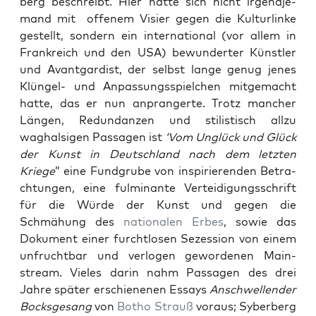
berg beschreibt. Hier hat­te sich nicht irgend­je­
mand mit offen­em Visi­er gegen die Kul­turlinke
gestellt, son­dern ein inter­na­tion­al (vor allem in
Frankre­ich und den USA) bewun­dert­er Kün­stler
und Avant­gardist, der selb­st lange genug jenes
Klün­gel- und Anpas­sungsspielchen mit­gemacht
hat­te, das er nun anprangerte. Trotz manch­er
Län­gen, Redun­danzen und stilis­tisch allzu
waghal­si­gen Pas­sagen ist
‘Vom Unglück und Glück
der Kun­st in Deutsch­land nach dem let­zten
Kriege
” eine Fund­grube von inspiri­eren­den Betra­
ch­tun­gen, eine ful­mi­nante Vertei­di­gungss­chrift
für die Würde der Kun­st und gegen die
Schmähung des
nationalen
Erbes
, sowie das
Doku­ment ein­er furcht­losen Sezes­sion von einem
unfrucht­bar und ver­logen gewor­de­nen Main­
stream. Vieles darin nahm Pas­sagen des drei
Jahre später erschiene­nen Essays
Anschwellen­der
Bocks­ge­sang
von
Botho Strauß
voraus; Syber­berg