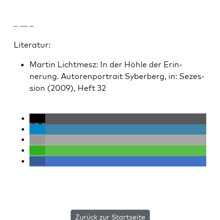
– — –
Lit­er­atur:
Mar­tin Lichtmesz: In der Höh­le der Erin­
nerung. Autoren­por­trait Syber­berg, in: Sezes­
sion (2009), Heft 32
Zurück zur Startseite