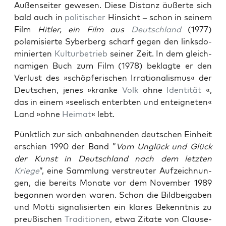
Außen­seit­er gewe­sen. Diese Dis­tanz äußerte sich
bald auch in
poli­tis­ch­er
Hin­sicht – schon in seinem
Film
Hitler, ein Film aus
Deutsch­land
(1977)
polemisierte Syber­berg scharf gegen den links­do­
minierten
Kul­turbe­trieb
sein­er Zeit. In dem gle­ich­
nami­gen Buch zum Film (1978) beklagte er den
Ver­lust des »schöpferischen Irra­tional­is­mus« der
Deutschen, jenes »kranke
Volk
ohne
Iden­tität
«,
das in einem »seel­isch enterbten und enteigneten«
Land »ohne
Heimat
« lebt.
Pünk­tlich zur sich anbah­nen­den deutschen Ein­heit
erschien 1990 der Band ”
Vom Unglück und Glück
der Kun­st in Deutsch­land nach dem let­zten
Kriege
”, eine Samm­lung ver­streuter Aufze­ich­nun­
gen, die bere­its Monate vor dem Novem­ber 1989
begonnen wor­den waren. Schon die Bild­beiga­ben
und Mot­ti sig­nal­isierten ein klares Beken­nt­nis zu
preußis­chen
Tra­di­tio­nen
, etwa Zitate von Clause­