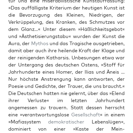
tur und eine mis­er­abilis­tis­che Kun­stauf­fas­sung:
»Das auf­fäl­lig­ste Kri­teri­um der heuti­gen Kun­st ist
die Bevorzu­gung des Kleinen, Niedri­gen, der
Verkrüp­pelung, des Kranken, des Schmutzes vor
dem Glanz…« Unter diesem »Häßlichkeits­ge­bot«
und »Ästhetisierungstabu« wur­den der Kun­st die
Aura, der
Mythos
und das Tragis­che aus­getrieben,
damit aber auch ihre heilende Kraft der Klage und
der reini­gen­den Kathar­sis. Unbe­sun­gen etwa war
der Unter­gang des deutschen Ostens, »Stoff für
Jahrhun­derte eines Homer, der Ilias und Äneis …
Nur höch­ste Anstren­gung kann antworten, der
Poe­sie und Gedichte, der Trauer, die uns braucht.«
Die Deutschen hat­ten nie gel­ernt, über das »Elend
ihrer Ver­luste« im let­zten Jahrhun­dert
angemessen zu trauern. Statt dessen herrscht
eine »ver­ant­wor­tungslose
Gesellschaft
« in einem
»Mafi­asys­tem
demokratis­ch­er
Lebenslü­gen«,
dominiert von ein­er »Kaste der Mei­n­