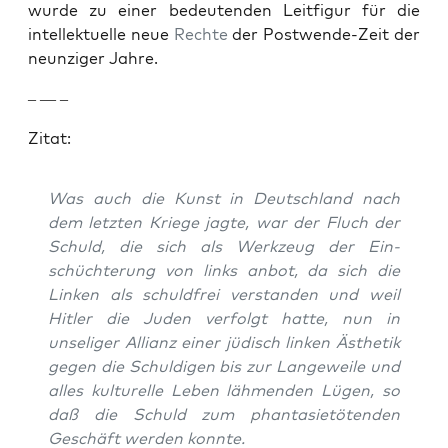
wurde zu ein­er bedeu­ten­den Leit­fig­ur für die
intellek­tuelle neue
Rechte
der Post­wende-Zeit der
neun­ziger Jahre.
– — –
Zitat:
Was auch die Kun­st in Deutsch­land nach
dem let­zten Kriege jagte, war der Fluch der
Schuld, die sich als Werkzeug der Ein­
schüchterung von links anbot, da sich die
Linken als schuld­frei ver­standen und weil
Hitler die Juden ver­fol­gt hat­te, nun in
unseliger Allianz ein­er jüdisch linken Ästhetik
gegen die Schuldigen bis zur Langeweile und
alles kul­turelle Leben läh­menden Lügen, so
daß die Schuld zum phan­tasi­etö­ten­den
Geschäft wer­den kon­nte.