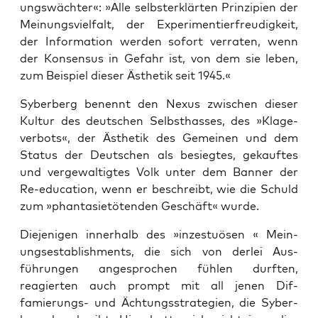
ungswächter«: »Alle selb­sterk­lärten Prinzip­i­en der
Mei­n­ungsvielfalt, der Exper­i­men­tier­freudigkeit,
der Infor­ma­tion wer­den sofort ver­rat­en, wenn
der Kon­sen­sus in Gefahr ist, von dem sie leben,
zum Beispiel dieser Ästhetik seit 1945.«
Syber­berg benen­nt den Nexus zwis­chen dieser
Kul­tur des deutschen Selb­sthas­s­es, des »Klage­
ver­bots«, der Ästhetik des Gemeinen und dem
Sta­tus der Deutschen als besiegtes, gekauftes
und verge­waltigtes Volk unter dem Ban­ner der
Re-edu­ca­tion, wenn er beschreibt, wie die Schuld
zum »phan­tasi­etö­ten­den Geschäft« wurde.
Diejeni­gen inner­halb des »inzes­tuösen « Mei­n­
ungses­tab­lish­ments, die sich von der­lei Aus­
führun­gen ange­sprochen fühlen durften,
reagierten auch prompt mit all jenen Dif­
famierungs- und Äch­tungsstrate­gien, die Syber­