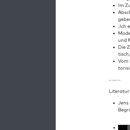
Im Zu
Absch
geben
‚Ich 
Mod­e
und 
Die Zi
tisc
Vom P
toris
– — –
Lit­er­atur
Jens H
Begrü