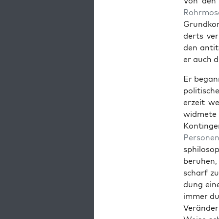
Von den h
Rohrmos
Grund­kon
derts ver
den anti­
er auch d
Er begann 
poli­tis­
erzeit we
wid­mete 
Kontin­ge
Per­so­n­e
sphiloso­
beruhen, 
scharf zu
dung eine
immer dur
Verän­de