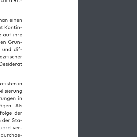
achim Rit­
e man einen
Tat Kontin­
e auf ihre
zten Grun­
e und dif­
­fis­ch­er
esider­at
tis­ten in
l­isierung
run­gen in
gen. Als
olge der
n der Sta­
uard
ver­
 durchge­