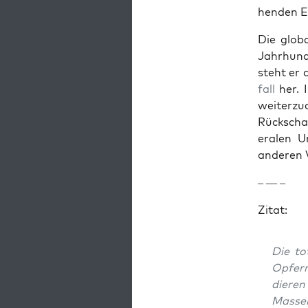
hen­den E
Die glob
Jahrhun­d
ste­ht er
fall
her. 
weit­erzu
Rückschau
eralen U
anderen V
– — –
Zitat:
Die tot
Opfern
dieren
Mas­se