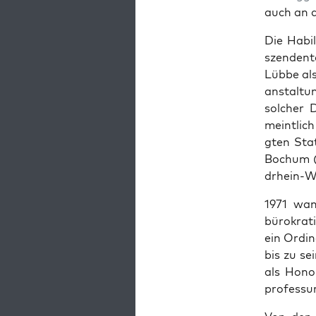
auch an 
Die Habil
szen­den­
Lübbe als
anstal­tu
solch­er 
meintlich 
gten Sta­
Bochum (1
drhein-We
1971 wan
bürokrat
ein Ordi­n
bis zu se
als Hon­o
pro­fes­s