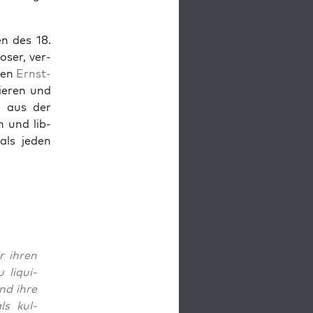
n des 18.
oser, ver­
den
Ern­st­
p­ieren und
t aus der
n und lib­
als jeden
ir ihren
liq­ui­
nd ihre
ls kul­