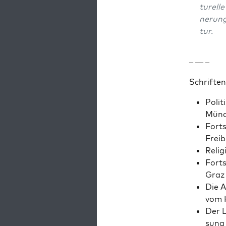
turell
nerung,
tur.
– — –
Schriften
Poli­
Münc
Forts
Freib
Reli­
Forts
Graz
Die A
vom H
Der L
sung 