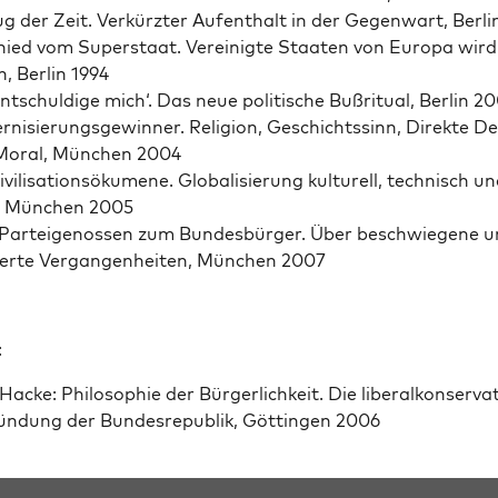
g der Zeit. Verkürzter Aufen­thalt in der Gegen­wart, Berli
ied vom Super­staat. Vere­inigte Staat­en von Europa wird
, Berlin 1994
entschuldige mich‘. Das neue poli­tis­che Bußritu­al, Berlin 2
rnisierungs­gewin­ner. Reli­gion, Geschichtssinn, Direk­te 
Moral, München 2004
vil­i­sa­tion­sökumene. Glob­al­isierung kul­turell, tech­nisch un
h, München 2005
arteigenossen zum Bun­des­bürg­er. Über beschwiegene u
ierte Ver­gan­gen­heit­en, München 2007
:
acke: Philoso­phie der Bürg­er­lichkeit. Die lib­er­alkon­ser­v­a­
n­dung der Bun­desre­pub­lik, Göt­tin­gen 2006