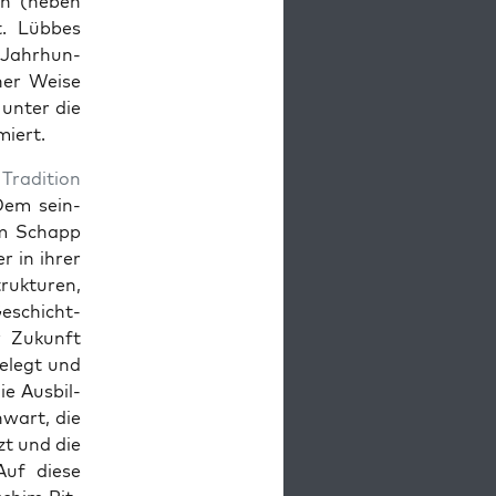
ich (neben
t. Lübbes
. Jahrhun­
h­er Weise
, unter die
miert.
r
Tra­di­tion
 Dem sein­
elm Schapp
r in ihrer
ruk­turen,
eschicht­
r Zukun­ft
belegt und
 Aus­bil­
­wart, die
zt und die
Auf diese