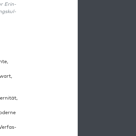
r Erin­
ungskul­
hte,
­wart,
er­nität,
od­erne
Ver­fas­