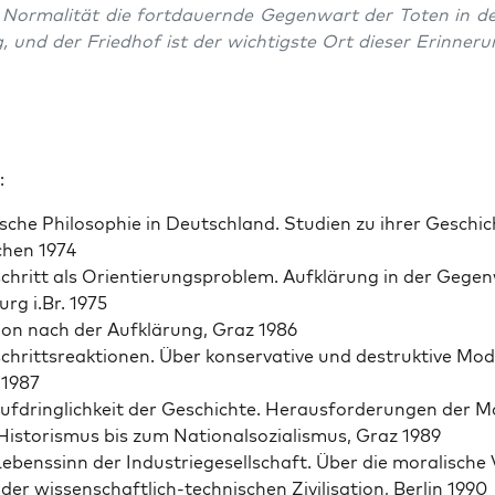
e Nor­mal­ität die fort­dauernde Gegen­wart der Toten in de
 und der Fried­hof ist der wichtig­ste Ort dieser Erin­ner
:
tis­che Philoso­phie in Deutsch­land. Stu­di­en zu ihrer Geschic
hen 1974
chritt als Ori­en­tierung­sprob­lem. Aufk­lärung in der Gegen
urg i.Br. 1975
gion nach der Aufk­lärung, Graz 1986
chrittsreak­tio­nen. Über kon­ser­v­a­tive und destruk­tive Mod
 1987
uf­dringlichkeit der Geschichte. Her­aus­forderun­gen der M
is­toris­mus bis zum Nation­al­sozial­is­mus, Graz 1989
ebenssinn der Indus­triege­sellschaft. Über die moralis­che 
der wis­senschaftlich-tech­nis­chen Zivil­i­sa­tion, Berlin 1990