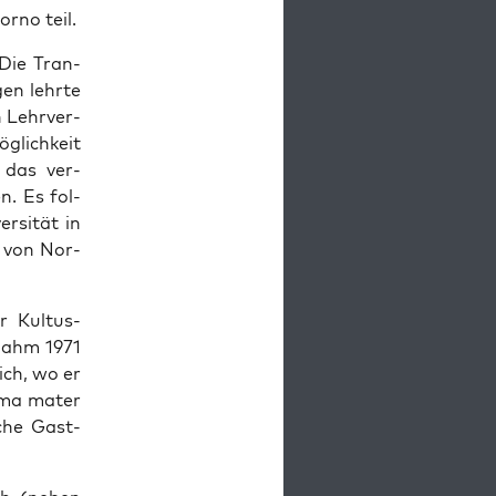
rno teil.
„Die Tran­
­gen lehrte
h Lehrver­
öglichkeit
 das ver­
en. Es fol­
r­sität in
m von Nor­
 Kul­tus­
­nahm 1971
rich, wo er
Alma mater
iche Gast­