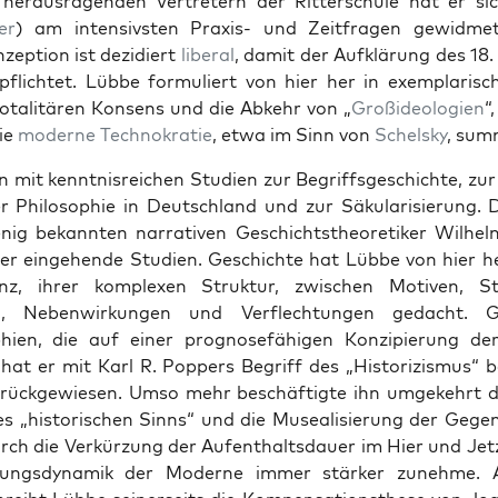
er­aus­ra­gen­den Vertretern der Rit­ter­schule hat er s
er
) am inten­sivsten Prax­is- und Zeit­fra­gen gewid­me
zep­tion ist dezi­diert
lib­er­al
, damit der Aufk­lärung des 18
pflichtet. Lübbe for­muliert von hier her in exem­plar­isc
to­tal­itären Kon­sens und die Abkehr von „
Großide­olo­gien
“
ie
mod­erne
Tech­nokratie
, etwa im Sinn von
Schel­sky
, sum­
mit ken­nt­nis­re­ichen Stu­di­en zur Begriff­s­geschichte, zu
ch­er Philoso­phie in Deutsch­land und zur Säku­lar­isierung.
nig bekan­nten nar­ra­tiv­en Geschicht­s­the­o­retik­er Wil­h
er einge­hende Stu­di­en. Geschichte hat Lübbe von hier he
nz, ihrer kom­plex­en Struk­tur, zwis­chen Motiv­en, St
n
, Neben­wirkun­gen und Ver­flech­tun­gen gedacht. G
phien, die auf ein­er prog­nose­fähi­gen Konzip­ierung de
hat er mit Karl R. Pop­pers Begriff des „His­tor­izis­mus“ 
rück­gewiesen. Umso mehr beschäftigte ihn umgekehrt die
s „his­torischen Sinns“ und die Muse­al­isierung der Gegen
ch die Verkürzung der Aufen­thalts­dauer im Hier und Jet­
rungs­dy­namik der Mod­erne immer stärk­er zunehme. 