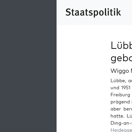
Lübb
gebo
Wiggo
Lübbe, a
und 1951 
Freiburg 
prä­gend 
aber bere
hat­te. L
Ding-an-
Hei­deg­g