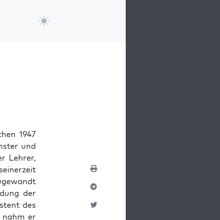
chen 1947
n­ster und
er Lehrer,
ein­erzeit
zuge­wandt
n­dung der
­tent des
t nahm er