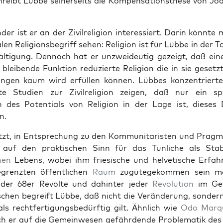
reibt Lübbe sein­er­seits die Kom­pen­sa­tion­s­these von Jo
der ist er an der Zivil­re­li­gion inter­essiert. Darin kön­nt
len Reli­gions­be­griff sehen: Reli­gion ist für Lübbe in der 
l­ti­gung. Den­noch hat er unzwei­deutig gezeigt, daß ein
h bleibende Funk­tion reduzierte Reli­gion die in sie geset­
n­gen kaum wird erfüllen kön­nen. Lübbes konzen­tri­ert
rte Stu­di­en zur Zivil­re­li­gion zeigen, daß nur ein spez­i
des Poten­tials von Reli­gion in der Lage ist, dieses D
n.
­zt, in Entsprechung zu den Kom­mu­ni­taris­ten und Prag­ma­
 auf den prak­tis­chen Sinn für das Tun­liche als Sta­bi
hen
Lebens, wobei ihm friesis­che und hel­vetis­che Erfah
gren­zten öffentlichen
Raum
zugutegekom­men sein mö
der 68er Revolte und dahin­ter jed­er
Rev­o­lu­tion
im Gef
s­chen begreift Lübbe, daß nicht die Verän­derung, son­der
ls recht­fer­ti­gungs­bedürftig gilt. Ähn­lich wie
Odo Mar­q
h er auf die Gemein­we­sen gefährdende Prob­lematik des