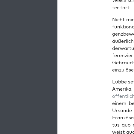
Weise sch
ter fort.
Nicht min­
funk­tiona
genzbe­wä
äußer­lic
der­wartu
feren­zie
Gebrauch 
einzulöse
Lübbe set
Ameri­ka,
öffentlic
einem be
Ursünde 
Franzö­si
tus quo a
weist auc