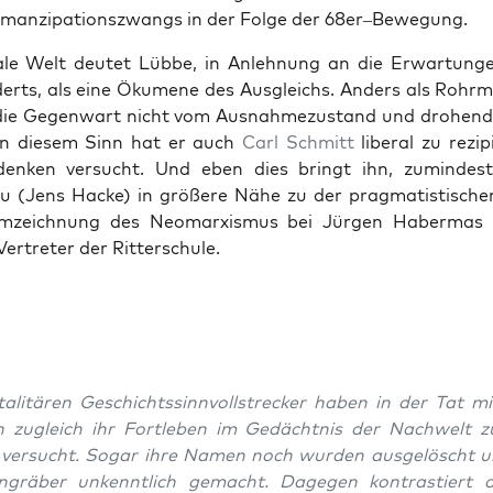
manzi­pa­tion­szwangs in der Folge der 68er–Bewegung.
­ale Welt deutet Lübbe, in Anlehnung an die Erwartun­ge
erts, als eine Ökumene des Aus­gle­ichs. Anders als Rohrm
 die Gegen­wart nicht vom Aus­nah­mezu­s­tand und dro­hen­
In diesem Sinn hat er auch
Carl Schmitt
lib­er­al zu rezi
­denken ver­sucht. Und eben dies bringt ihn, zumin­d­es
 (Jens Hacke) in größere Nähe zu der prag­ma­tis­tis­che
mze­ich­nung des Neo­marx­is­mus bei Jür­gen Haber­mas 
ertreter der Rit­ter­schule.
al­itären Geschichtssin­nvoll­streck­er haben in der Tat m
 zugle­ich ihr Fortleben im Gedächt­nis der Nach­welt zu 
 ver­sucht. Sog­ar ihre Namen noch wur­den aus­gelöscht u
n­gräber unken­ntlich gemacht. Dage­gen kon­trastiert a