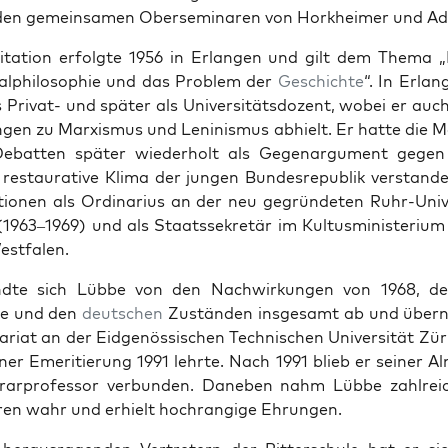
den gemein­samen Obersem­inaren von Horkheimer und Ado
­i­ta­tion erfol­gte 1956 in Erlan­gen und gilt dem The­ma 
tal­philoso­phie und das Prob­lem der
Geschichte
“. In Erlan
 Pri­vat- und später als Uni­ver­sitäts­dozent, wobei er auc
n­gen zu Marx­is­mus und Lenin­is­mus abhielt. Er hat­te die M
Debat­ten später wieder­holt als Gege­nar­gu­ment gegen
restau­ra­tive Kli­ma der jun­gen Bun­desre­pub­lik ver­stand
tio­nen als Ordi­nar­ius an der neu gegrün­de­ten Ruhr-Uni­ve
963–1969) und als Staatssekretär im Kul­tus­min­is­teri­u
st­falen.
dte sich Lübbe von den Nach­wirkun­gen von 1968, der
ie und den
deutschen
Zustän­den ins­ge­samt ab und über
ar­i­at an der Eid­genös­sis­chen Tech­nis­chen Uni­ver­sität Zü
in­er Emer­i­tierung 1991 lehrte. Nach 1991 blieb er sein­er 
­rarpro­fes­sor ver­bun­den. Daneben nahm Lübbe zahlre­
uren wahr und erhielt hochrangige Ehrun­gen.