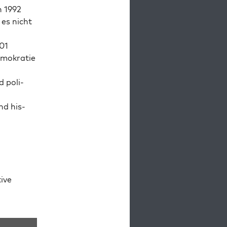
n 1992
 es nicht
001
Demokratie
d poli­
nd his­
tive