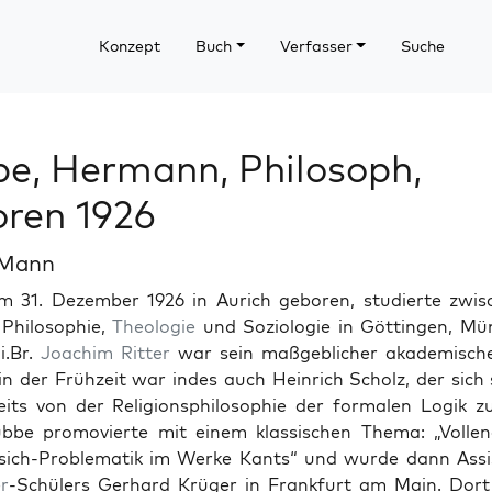
Konzept
Buch
Verfasser
Suche
e, Hermann, Philosoph,
ren 1926
 Mann
m 31. Dezem­ber 1926 in Aurich geboren, studierte zwis­
Philoso­phie,
The­olo­gie
und Sozi­olo­gie in Göt­tin­gen, Mü
i.Br.
Joachim Rit­ter
war sein maßge­blich­er akademis­ch­
in der Frühzeit war indes auch Hein­rich Scholz, der sich s
­its von der Reli­gion­sphiloso­phie der for­malen Logik 
übbe pro­movierte mit einem klas­sis­chen The­ma: „Vol­le
sich-Prob­lematik im Werke Kants“ und wurde dann Assis
er
-Schülers Ger­hard Krüger in Frank­furt am Main. Dor