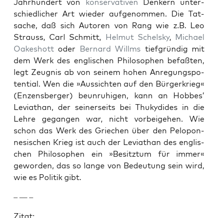
Jahrhun­dert von
kon­ser­v­a­tiv­en
Denkern unter­
schiedlich­er Art wieder aufgenom­men. Die Tat­
sache, daß sich Autoren von Rang wie z.B. Leo
Strauss, Carl Schmitt,
Hel­mut Schel­sky
,
Michael
Oakeshott
oder
Bernard Willms
tief­gründig mit
dem Werk des englis­chen Philosophen befaßten,
legt Zeug­nis ab von seinem hohen Anre­gungspo­
ten­tial. Wen die »Aus­sicht­en auf den Bürg­erkrieg«
(Enzens­berg­er) beun­ruhi­gen, kann an Hobbes’
Leviathan, der sein­er­seits bei Thuky­dides in die
Lehre gegan­gen war, nicht vor­beige­hen. Wie
schon das Werk des Griechen über den Pelo­pon­
nesis­chen Krieg ist auch der Leviathan des englis­
chen Philosophen ein »Besitz­tum für immer«
gewor­den, das so lange von Bedeu­tung sein wird,
wie es Poli­tik gibt.
– — –
Zitat: