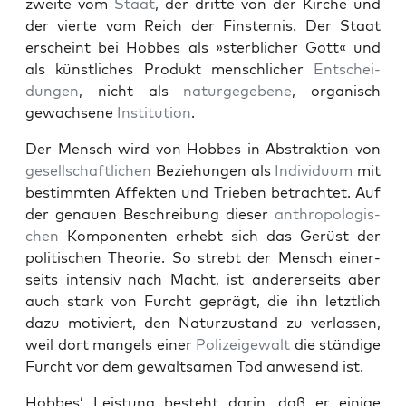
zweite vom
Staat
, der dritte von der Kirche und
der vierte vom Reich der Fin­ster­n­is. Der Staat
erscheint bei Hobbes als »sterblich­er Gott« und
als kün­stlich­es Pro­dukt men­schlich­er
Entschei­
dun­gen
, nicht als
naturgegebene
, organ­isch
gewach­sene
Insti­tu­tion
.
Der Men­sch wird von Hobbes in Abstrak­tion von
gesellschaftlichen
Beziehun­gen als
Indi­vidu­um
mit
bes­timmten Affek­ten und Trieben betra­chtet. Auf
der genauen Beschrei­bung dieser
anthro­pol­o­gis­
chen
Kom­po­nen­ten erhebt sich das Gerüst der
poli­tis­chen The­o­rie. So strebt der Men­sch ein­er­
seits inten­siv nach Macht, ist ander­er­seits aber
auch stark von Furcht geprägt, die ihn let­ztlich
dazu motiviert, den Naturzu­s­tand zu ver­lassen,
weil dort man­gels ein­er
Polizeige­walt
die ständi­ge
Furcht vor dem gewalt­samen Tod anwe­send ist.
Hobbes’ Leis­tung beste­ht darin, daß er einige