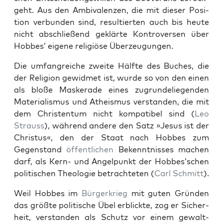
ge­ht. Aus den Ambivalen­zen, die mit dieser Posi­
tion ver­bun­den sind, resul­tierten auch bis heute
nicht abschließend gek­lärte Kon­tro­ver­sen über
Hobbes’ eigene religiöse Überzeu­gun­gen.
Die umfan­gre­iche zweite Hälfte des Buch­es, die
der Reli­gion gewid­met ist, wurde so von den einen
als bloße Masker­ade eines zugrun­deliegen­den
Mate­ri­al­is­mus und Athe­is­mus ver­standen, die mit
dem Chris­ten­tum nicht kom­pat­i­bel sind (
Leo
Strauss
), während andere den Satz »Jesus ist der
Chris­tus«, den der Staat nach Hobbes zum
Gegen­stand
öffentlichen
Beken­nt­niss­es machen
darf, als Kern- und Angelpunkt der Hobbes’schen
poli­tis­chen The­olo­gie betra­chteten (
Carl Schmitt
).
Weil Hobbes im
Bürg­erkrieg
mit guten Grün­den
das größte poli­tis­che Übel erblick­te, zog er Sicher­
heit, ver­standen als Schutz vor einem gewalt­