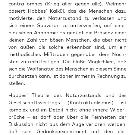
con­tra omnes (Krieg aller gegen alle). Vielmehr
basiert Hobbes’ Kalkül, das die Men­schen dazu
motivierte, den Naturzu­s­tand zu ver­lassen und
sich einem Sou­verän zu unter­w­er­fen, auf ein­er
plau­si­blen Annahme: Es genügt die Präsenz ein­er
kleinen Zahl von bösen Men­schen, die aber nicht
von außen als solche erkennbar sind, um ein
method­is­ches Miß­trauen gegenüber dem Näch­
sten zu recht­fer­ti­gen. Die bloße Möglichkeit, daß
sich die Wolf­s­natur des Men­schen in diesem Sinne
durch­set­zen kann, ist daher immer in Rech­nung zu
stellen.
Hobbes’ The­o­rie des Naturzu­s­tands und des
Gesellschaftsver­trags (Kon­trak­tu­al­is­mus) ist
kom­plex und im Detail nicht ohne innere Wider­
prüche – es darf aber über alle Fein­heit­en der
Diskus­sion nicht aus dem Auge ver­loren wer­den,
daß sein Gedanken­ex­per­i­ment auf den ele­