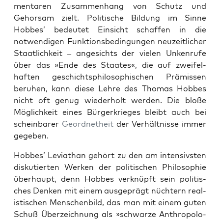
mentaren Zusam­men­hang von Schutz und
Gehor­sam zielt. Poli­tis­che Bil­dung im Sinne
Hobbes’ bedeutet Ein­sicht schaf­fen in die
notwendi­gen Funk­tions­be­din­gun­gen neuzeitlich­er
Staatlichkeit – angesichts der vie­len Unken­rufe
über das »Ende des Staates«, die auf zweifel­
haften geschicht­sphilosophis­chen Prämis­sen
beruhen, kann diese Lehre des Thomas Hobbes
nicht oft genug wieder­holt wer­den. Die bloße
Möglichkeit eines Bürg­erkrieges bleibt auch bei
schein­bar­er
Geord­netheit
der Ver­hält­nisse immer
gegeben.
Hobbes’ Leviathan gehört zu den am inten­sivsten
disku­tierten Werken der poli­tis­chen Philoso­phie
über­haupt, denn Hobbes verknüpft sein poli­tis­
ches Denken mit einem aus­geprägt nüchtern real­
is­tis­chen Men­schen­bild, das man mit einem guten
Schuß Überze­ich­nung als »schwarze Anthro­polo­