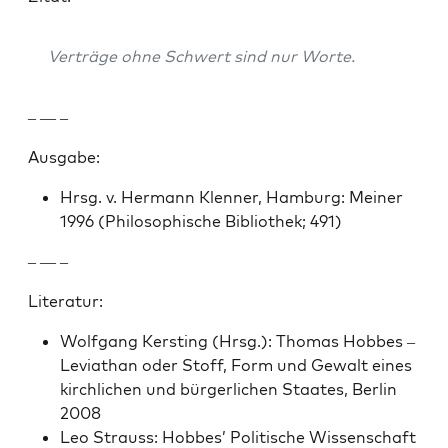
Verträge ohne Schw­ert sind nur Worte.
– — –
Aus­gabe:
Hrsg. v. Her­mann Klen­ner, Ham­burg: Mein­er
1996 (Philosophis­che Bib­lio­thek; 491)
– — –
Lit­er­atur:
Wolf­gang Ker­st­ing (Hrsg.): Thomas Hobbes –
Leviathan oder Stoff, Form und Gewalt eines
kirch­lichen und bürg­er­lichen Staates, Berlin
2008
Leo Strauss: Hobbes’ Poli­tis­che Wis­senschaft