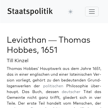
Leviathan — Thomas
Hobbes, 1651
Till Kinzel
Thomas Hobbes’ Hauptwerk aus dem Jahre 1651,
das in ein­er englis­chen und ein­er lateinis­chen Ver­
sion vor­liegt, gehört zu den bedeu­ten­den Grund­
la­gen­werken der
poli­tis­chen
Philoso­phie über­
haupt. Das Buch, dessen
deutsch­er
Titel das
Gemeinte nicht ganz trifft, gliedert sich in vier
Teile. Der erste Teil han­delt vom Men­schen, der