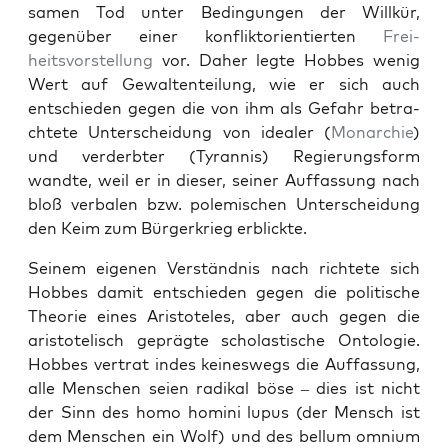
samen Tod unter Bedin­gun­gen der Willkür,
gegenüber ein­er kon­flik­to­ri­en­tierten
Frei­
heitsvorstel­lung
vor. Daher legte Hobbes wenig
Wert auf Gewal­tenteilung, wie er sich auch
entsch­ieden gegen die von ihm als Gefahr betra­
chtete Unter­schei­dung von ide­al­er (
Monar­chie
)
und verderbter (Tyran­nis) Regierungs­form
wandte, weil er in dieser, sein­er Auf­fas­sung nach
bloß ver­balen bzw. polemis­chen Unter­schei­dung
den Keim zum Bürg­erkrieg erblick­te.
Seinem eige­nen Ver­ständ­nis nach richtete sich
Hobbes damit entsch­ieden gegen die poli­tis­che
The­o­rie eines Aris­tote­les, aber auch gegen die
aris­totelisch geprägte scholastis­che Ontolo­gie.
Hobbes ver­trat indes keineswegs die Auf­fas­sung,
alle Men­schen seien radikal böse – dies ist nicht
der Sinn des homo homi­ni lupus (der Men­sch ist
dem Men­schen ein Wolf) und des bel­lum omni­um