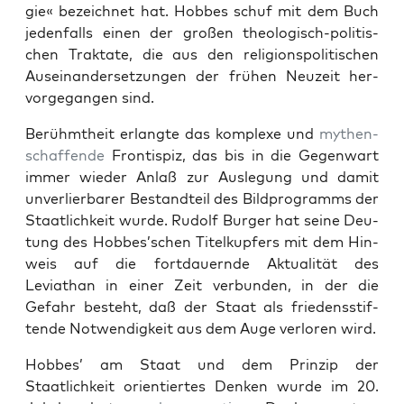
gie« beze­ich­net hat. Hobbes schuf mit dem Buch
jeden­falls einen der großen the­ol­o­gisch-poli­tis­
chen Trak­tate, die aus den reli­gion­spoli­tis­chen
Auseinan­der­set­zun­gen der frühen Neuzeit her­
vorge­gan­gen sind.
Berühmtheit erlangte das kom­plexe und
mythen­
schaf­fende
Fron­tispiz, das bis in die Gegen­wart
immer wieder Anlaß zur Ausle­gung und damit
unver­lier­bar­er Bestandteil des Bild­pro­gramms der
Staatlichkeit wurde. Rudolf Burg­er hat seine Deu­
tung des Hobbes’schen Titelkupfers mit dem Hin­
weis auf die fort­dauernde Aktu­al­ität des
Leviathan in ein­er Zeit ver­bun­den, in der die
Gefahr beste­ht, daß der Staat als friedenss­tif­
tende Notwendigkeit aus dem Auge ver­loren wird.
Hobbes’ am Staat und dem Prinzip der
Staatlichkeit ori­en­tiertes Denken wurde im 20.