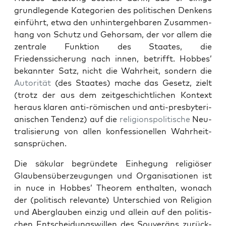
grundle­gende Kat­e­gorien des poli­tis­chen Denkens
ein­führt, etwa den unhin­terge­hbaren Zusam­men­
hang von Schutz und Gehor­sam, der vor allem die
zen­trale Funk­tion des Staates, die
Friedenssicherung nach innen, bet­rifft. Hobbes’
bekan­nter Satz, nicht die Wahrheit, son­dern die
Autorität
(des Staates) mache das Gesetz, zielt
(trotz der aus dem zeit­geschichtlichen Kon­text
her­aus klaren anti-römis­chen und anti-pres­by­te­ri­
an­is­chen Ten­denz) auf die
reli­gion­spoli­tis­che
Neu­
tral­isierung von allen kon­fes­sionellen Wahrheit­
sansprüchen.
Die säku­lar begrün­dete Ein­hegung religiös­er
Glauben­süberzeu­gun­gen und Organ­i­sa­tio­nen ist
in nuce in Hobbes’ The­o­rem enthal­ten, wonach
der (poli­tisch rel­e­vante) Unter­schied von Reli­gion
und Aber­glauben einzig und allein auf den poli­tis­
chen Entschei­dungswillen des Sou­veräns zurück­