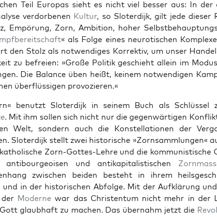
ichen Teil Europas sieht es nicht viel bess­er aus: In der
nalyse ver­dor­be­nen
Kul­tur
, so Slo­ter­dijk, gilt jede diese
z, Empörung, Zorn, Ambi­tion, hoher Selb­st­be­haup­tung
mpf­bere­itschaft
« als Folge eines neu­ro­tis­chen Kom­plex­e
ert den Stolz als notwendi­ges Kor­rek­tiv, um unser Han­de
igkeit zu befreien: »Große Poli­tik geschieht allein im Modu
­gen. Die Bal­ance üben heißt, keinem notwendi­gen Kam
nen über­flüs­si­gen provozieren.«
n« benutzt Slo­ter­dijk in seinem Buch als Schlüs­sel
te
. Mit ihm sollen sich nicht nur die gegen­wär­ti­gen Kon­flik
hen Welt, son­dern auch die Kon­stel­la­tio­nen der Ver­ga
n. Slo­ter­dijk stellt zwei his­torische »Zorn­samm­lun­gen« a
»katholis­che Zorn-Gottes-Lehre und die kom­mu­nis­tis­che O
anti­bour­geoisen und antikap­i­tal­is­tis­chen
Zorn­mass
n­hang zwis­chen bei­den beste­ht in ihrem heils­geschi
und in der his­torischen Abfolge. Mit der Aufk­lärung un
t der
Mod­erne
war das Chris­ten­tum nicht mehr in der 
 Gott glaub­haft zu machen. Das über­nahm jet­zt die
Rev­o­