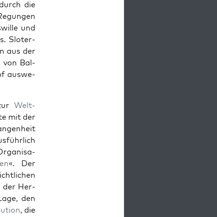
 durch die
r Regun­gen
swille und
s. Slo­ter­
ln aus der
s von Bal­
pf auswe­
 zur
Welt­
­te mit der
n­gen­heit
us­führlich
rgan­i­sa­
en
«. Der
chtlichen
d der Her­
Lage, den
lu­tion
, die