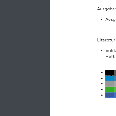
Aus­gabe:
Aus­g
– — –
Lit­er­atur
Erik 
Heft