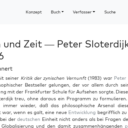
Konzept
Buch
Verfasser
Suche
 und Zeit — Peter Sloterdijk
6
hnert
it sein­er
Kri­tik der zynis­chen Ver­nun­ft
(1983) war
Peter S
sophis­ch­er Best­seller gelun­gen, der vor allem durch sein
ng mit der Frank­furter Schule für Auf­se­hen sorgte. Die
­ter­dijk treu, ohne daraus ein Pro­gramm zu for­mulieren
r immer wieder, daß das philosophis­che Arse­nal dies
t war, wenn es galt, eine neue
Entwick­lung
begrif­flich zu
bei der
deutschen
Ein­heit nicht anders als bei Fra­gen d
 Glob­al­isierung und den damit zusam­men­hän­gen­den
p