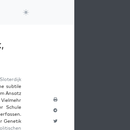
,
lo­ter­dijk
e sub­tile
sem Ansatz
. Vielmehr
er Schule
 erfassen.
er Genetik
oli­tis­chen