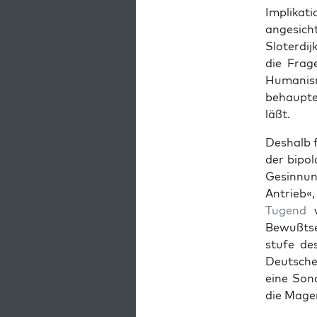
Imp­lika­
angesicht
Slo­ter­dij
die Frage
Human­is­
behauptet
läßt.
Deshalb f
der bipo­
Gesin­nun
Antrieb«,
Tugend
v
Bewußt­se
stufe de
Deutschen
eine Son­
die Mager­