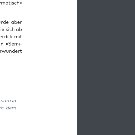
­mo­tisch«
wurde aber
ie sich ab
r­dijk mit
den »Semi-
r­wun­dert
t­sam in
ach dem