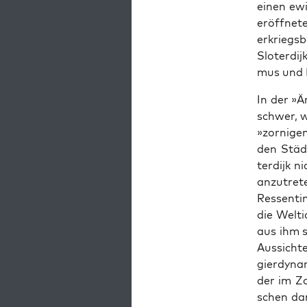
einen ewi
eröffnet
erkriegs­
Slo­ter­di
mus und F
In der »
schw­er, w
»zorni­ge
den Städt
ter­dijk 
anzutrete
Ressen­ti
die Welti
aus ihm s
Aus­sicht
gier­dy­n
der im Zo
schen dar