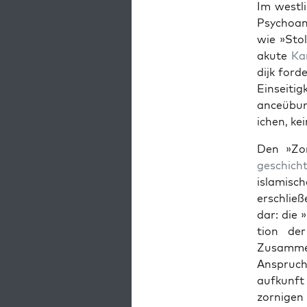
Im west­l
Psy­cho­a
wie »Stol
akute
Ka
dijk ford
Ein­seit­
anceübun
ichen, kei
Den »Zor
geschich
islamis­c
erschließe
dar: die 
tion der 
Zusam­me
Anspruch 
aufkun­f
zorni­gen