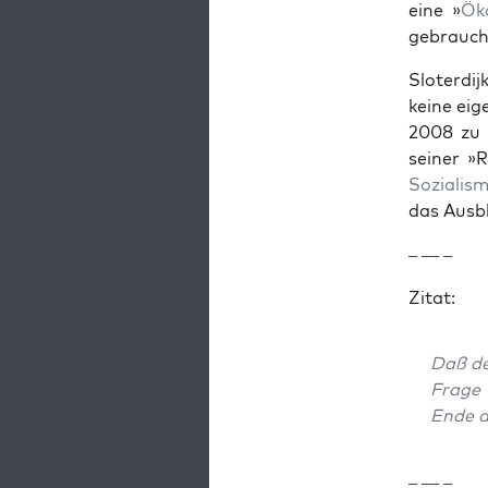
eine »
Ök
gebraucht,
Slo­ter­d
keine eig
2008 zu e
sein­er »
Sozial­is­
das Aus­b
– — –
Zitat:
Daß der
Frage 
Ende d
– — –