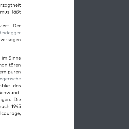
za­gth­eit
s­mus läßt
iert. Der
ei­deg­ger
 ver­sagen
s im Sinne
man­itären
 dem puren
iegerische
Antike das
r Schwund­
i­gen. Die
nach 1945
l­courage,