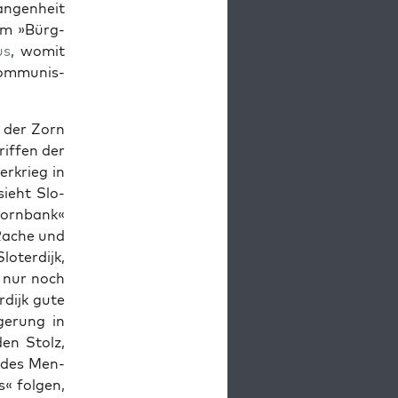
n­gen­heit
em »Bürg­
us
, wom­it
m­mu­nis­
s der Zorn
if­f­en der
erkrieg in
sieht Slo­
Zorn­bank«
 Rache und
­ter­dijk,
e nur noch
­dijk gute
ögerung in
den Stolz,
t des Men­
« fol­gen,