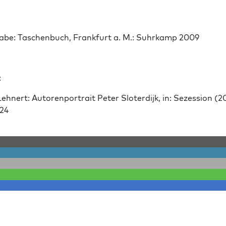
abe: Taschen­buch, Frank­furt a. M.: Suhrkamp 2009
:
Lehn­ert: Autoren­por­trait Peter Slo­ter­dijk, in: Sezes­sion (
 24