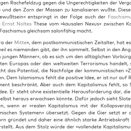
gen Rachefeldzug gegen die Ungerechtigkeit­en der Ver­ga
e und den Zorn der Massen zu kanal­isieren wußte. Dies
be­wußt­sein« entspringt in der Folge auch der
Faschis­m
jk
Ernst Noltes
These vom »kausalen Nexus« zwis­chen Ko
aschis­mus gle­ich­sam salon­fähig macht.
Ära der
Mitte
«, dem postkom­mu­nis­tis­chen Zeital­ter, hat e
eil es nie­man­den gibt, der ihn sam­melt. Selb­st in den Angr
n jun­gen Män­ner«, ob es sich um den alltäglichen Vor­bürg­
en Europas oder den weltweit­en Ter­ror­is­mus han­delt, 
nicht das Poten­tial, die Nach­folge der kom­mu­nis­tis­chen »
n. Dem Islamis­mus fehlt die pos­i­tive Idee, er ist nur auf
­ment beschränkt. Aber auch dem Kap­i­tal­is­mus fehlt, so Slo
dee. Er ste­ht ohne exis­ten­tielle Her­aus­forderung dar, di
elb­st her­aus erwach­sen kön­nte. Dafür jedoch sieht Slo­ter
­en, wenn er »realen Kap­i­tal­is­mus mit der Kol­lapsverz
amis­chen Sys­te­men« über­set­zt. Gegen die Gier set­zt er 
rn grün­det und daher eine ähn­lich starke Antrieb­skraf
stellt. Aus dem Stolz würde der »vol­len­dete Kap­i­tal­is­mus