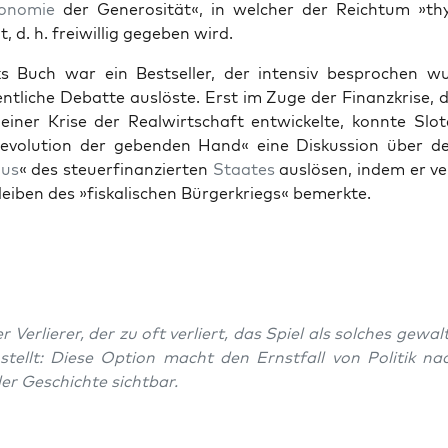
onomie
der Gen­erosität«, in welch­er der Reich­tum »thy
 d. h. frei­willig gegeben wird.
ijks Buch war ein Best­seller, der inten­siv besprochen 
entliche Debat­te aus­löste. Erst im Zuge der Finanzkrise, d
in­er Krise der Real­wirtschaft entwick­elte, kon­nte Slo­te
Rev­o­lu­tion der geben­den Hand« eine Diskus­sion über 
mus
« des steuer­fi­nanzierten
Staates
aus­lösen, indem er ve
leiben des »fiskalis­chen Bürg­erkriegs« bemerk­te.
 Ver­lier­er, der zu oft ver­liert, das Spiel als solch­es gewal
stellt: Diese Option macht den Ern­st­fall von Poli­tik n
er Geschichte sicht­bar.