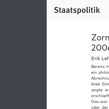
Zorn
200
Erik Le
Bere­its m
ein philo
Abrech­nu
blieb Slo
zeigte e
erschöpf
Das war 
oder der