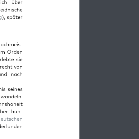
ich über
i­d­nis­che
g
), später
Hochmeis­
dem Orden
rlebte sie
recht von
Land nach
nis seines
mwan­deln.
hn­shoheit
über hun­
deutschen
er­lan­den