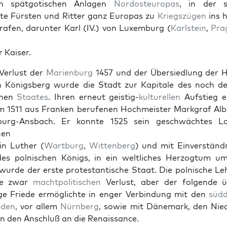
en spät­go­tis­chen Anla­gen
Nor­dos­teu­ropas
, in der s
te Fürsten und Rit­ter ganz Europas zu
Kriegszü­gen
ins he
rafen, darunter Karl (IV.) von Lux­em­burg (
Karl­stein
,
Pra
r Kaiser.
Ver­lust der
Marien­burg
1457 und der Über­sied­lung der 
h Königs­berg wurde die Stadt zur Kap­i­tale des noch 
e­nen
Staates
. Ihren erneut geistig-
kul­turellen
Auf­stieg e
 1511 aus Franken berufe­nen Hochmeis­ter Mark­graf Alb
­burg-Ans­bach. Er kon­nte 1525 sein geschwächt­es 
hen
n Luther (
Wart­burg
,
Wit­ten­berg
) und mit Ein­ver­ständ­
es pol­nis­chen Königs, in ein weltlich­es Her­zog­tum u
urde der erste protes­tantis­che Staat. Die pol­nis­che Le
te zwar
macht­poli­tis­chen
Ver­lust, aber der fol­gende 
ige Friede ermöglichte in enger Verbindung mit den
süd­
n­den
, vor allem
Nürn­berg
, sowie mit Däne­mark, den Nied
ien den Anschluß an die Renais­sance.