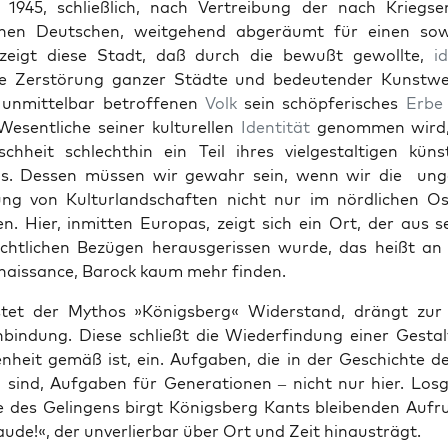
1945, schließlich, nach Vertrei­bung der nach Kriegs
e­nen Deutschen, weit­ge­hend abgeräumt für einen sow­j
 zeigt diese Stadt, daß durch die bewußt gewollte,
id
e Zer­störung ganz­er Städte und bedeu­ten­der Kunst­we
nmit­tel­bar betrof­fe­nen
Volk
sein schöpferisches
Erbe
esentliche sein­er kul­turellen
Iden­tität
genom­men wird,
chheit schlechthin ein Teil ihres vielgestalti­gen kün­st
ms. Dessen müssen wir gewahr sein, wenn wir die unge
tung von Kul­tur­land­schaften nicht nur im nördlichen O
n. Hier, inmit­ten Europas, zeigt sich ein Ort, der aus s
chtlichen Bezü­gen her­aus­geris­sen wurde, das heißt a
nais­sance, Barock kaum mehr find­en.
­tet der Mythos »Königs­berg« Wider­stand, drängt zur g
­bindung. Diese schließt die Wiederfind­ung ein­er Gestal
en­heit gemäß ist, ein. Auf­gaben, die in der Geschichte d
 sind, Auf­gaben für Gen­er­a­tio­nen – nicht nur hier. Los­
 des Gelin­gens birgt Königs­berg Kants bleiben­den Aufr
ude!«, der unver­lier­bar über Ort und Zeit hin­aus­trägt.