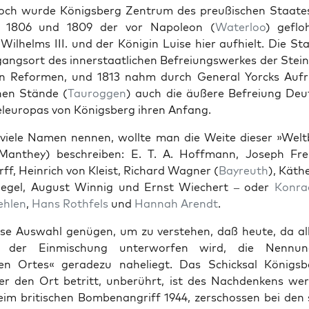
och wurde Königs­berg Zen­trum des preußis­chen Staates
n 1806 und 1809 der vor Napoleon (
Water­loo
) geflo
 Wil­helms III. und der Köni­gin Luise hier aufhielt. Die S
ang­sort des inner­staatlichen Befreiungswerkes der Stei
n Refor­men, und 1813 nahm durch Gen­er­al Yor­cks Aufr
hen Stände (
Tau­roggen
) auch die äußere Befreiung Deut
eleu­ropas von Königs­berg ihren Anfang.
viele Namen nen­nen, wollte man die Weite dieser »Welt­b
(Man­they) beschreiben: E. T. A. Hoff­mann, Joseph Frei
ff, Hein­rich von Kleist, Richard Wag­n­er (
Bayreuth
), Käthe
egel, August Win­nig und Ernst Wiechert – oder
Kon­r
ehlen
,
Hans Roth­fels
und
Han­nah Arendt
.
e Auswahl genü­gen, um zu ver­ste­hen, daß heute, da al
 der Ein­mis­chung unter­wor­fen wird, die Nen­nu
en Ortes« ger­adezu nahe­liegt. Das Schick­sal Königs­b
er den Ort betritt, unberührt, ist des Nach­denkens wer
eim britis­chen Bombe­nan­griff 1944, zer­schossen bei den