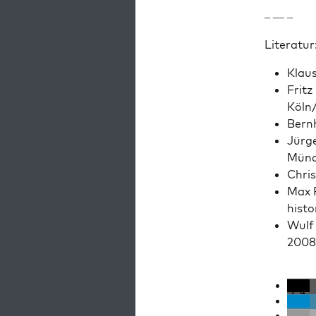
– — –
Lit­er­atur
Klaus
Fritz
Köln
Bern­
Jür­g
Münc
Chris
Max P
his­t
Wulf 
2008