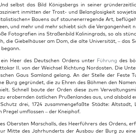
Und selb­st das Bild Königs­bergs in sein­er grün­derzeitlic
asziniert inmit­ten der Trost- und Belan­glosigkeit sow­jeti
i­tal­is­tis­chen« Bauens auf staunen­erre­gende Art, beflüge
een, und mehr und mehr schiebt sich die Ver­gan­gen­heit ni
ße Fotografien ins Straßen­bild Kalin­ingrads, so als stünd
h, die Giebel­häuser am Dom, die alte Uni­ver­sität, – das S
s begann.
 ein Heer des Deutschen Ordens unter
Führung
des böh
tokar II. von der Weich­sel Rich­tung Nor­dosten. Die Unter
is­chen Gaus Sam­land gelang. An der Stelle der Feste T
ne Burg gegrün­det, die zu Ehren des Böh­men den Namen
ielt. Schnell baute der Orden diese zum Ver­wal­tungsmi
zu erobern­den östlichen Prußen­lan­des aus, und als­bald 
Schutz drei, 1724 zusam­menge­faßte Städte: Alt­stadt, 
 Pregel umflossen – der Kneiphof.
des Ober­sten Marschalls, des Heer­führers des Ordens, erf
zur Mitte des Jahrhun­derts der Aus­bau der Burg zu ein­e