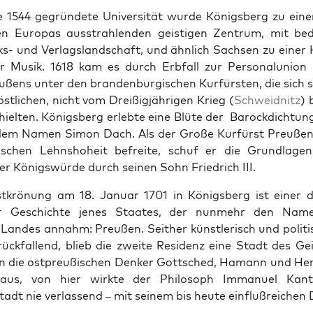
 1544 gegrün­dete Uni­ver­sität wurde Königs­berg zu ein
n Europas ausstrahlen­den geisti­gen Zen­trum, mit bede
heks- und Ver­lags­land­schaft, und ähn­lich Sach­sen zu ein­e
­er Musik. 1618 kam es durch Erb­fall zur Per­son­alu­nion
ßens unter den bran­den­bur­gis­chen Kur­fürsten, die sich 
östlichen, nicht vom Dreißigjähri­gen Krieg (
Schwei­d­nitz
) 
iel­ten. Königs­berg erlebte eine Blüte der Barock­dich­tung
dem Namen Simon Dach. Als der Große Kur­fürst Preußen
is­chen Lehn­shoheit befre­ite, schuf er die Grund­la­g
r Königswürde durch seinen Sohn Friedrich III.
stkrö­nung am 18. Jan­u­ar 1701 in Königs­berg ist ein­er
r Geschichte jenes Staates, der nun­mehr den Name
 Lan­des annahm: Preußen. Sei­ther kün­st­lerisch und poli­tis
rück­fal­l­end, blieb die zweite Res­i­denz eine Stadt des Ge
n die ost­preußis­chen Denker Gottsched, Hamann und Her
­aus, von hier wirk­te der Philosoph Immanuel Kan
adt nie ver­lassend – mit seinem bis heute ein­flußre­ichen