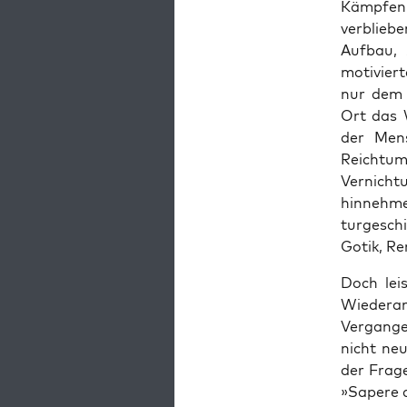
Kämpfen 
verblieb
Auf­bau,
motiviert
nur dem u
Ort das W
der Men­s
Reich­tu
Ver­nich­
hin­nehme
turgeschi
Gotik, Re
Doch leis
Wieder­an
Ver­gan­g
nicht neu
der Frage
»Sapere a