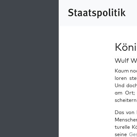
Kön
Wulf W
Kaum noch
loren ste
Und doch
am Ort; 
scheit­ern
Das von I
Men­schen
turelle K
seine
Ge