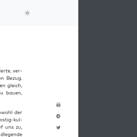
erte, ver­
den Bezug.
n gle­ich,
zu bauen,
owohl der
istig-kul­
uf uns zu,
dle­gende