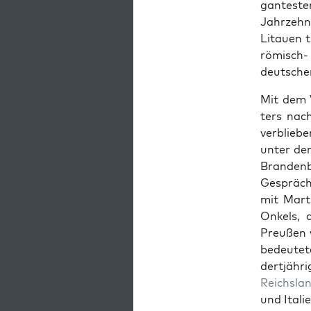
gan­test
Jahrzehn
Litauen t
römisch-
deutsch­e
Mit dem 
ters nac
verblieb
unter dem
Bran­den
Gespräc
mit Mar­ti
Onkels, d
Preußen w
bedeute
dertjähr
Reich­s­la
und Ital­