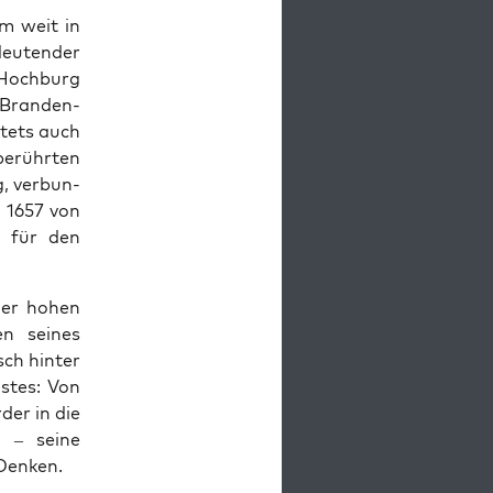
em weit in
u­ten­der
r Hochburg
 Bran­den­
stets auch
berührten
, ver­bun­
 1657 von
en für den
 der hohen
n seines
ch hin­ter
istes: Von
der in die
t – seine
 Denken.