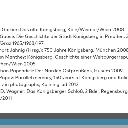
:
 Gar­ber: Das alte Königs­berg, Köln/Weimar/Wien 2008
 Gause: Die Geschichte der Stadt Königs­berg in Preußen. 3
/Graz 1965/1968/1971
hart Jäh­nig (Hrsg.): 750 Jahre Königs­berg, München 200
en Man­they: Königs­berg, Geschichte ein­er Welt­bürg­er­re­pub
hen/Wien 2005
­t­ian Papen­dick: Der Nor­den Ost­preußens, Husum 2009
opov: Par­al­lel mem­o­ry, 150 years of Königs­berg and Kali
o­ry in pho­tographs, Kalin­ingrad 2012
D. Wag­n­er: Das Königs­berg­er Schloß, 2 Bde., Regens­burg
/2011