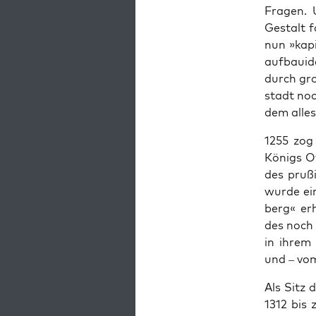
Fra­gen. 
Gestalt f
nun »kap­
auf­bauid
durch gro
stadt noc
dem alle
1255 zog
Königs Ot
des pruß
wurde ei
berg« erh
des noch 
in ihrem 
und – vom
Als Sitz 
1312 bis 