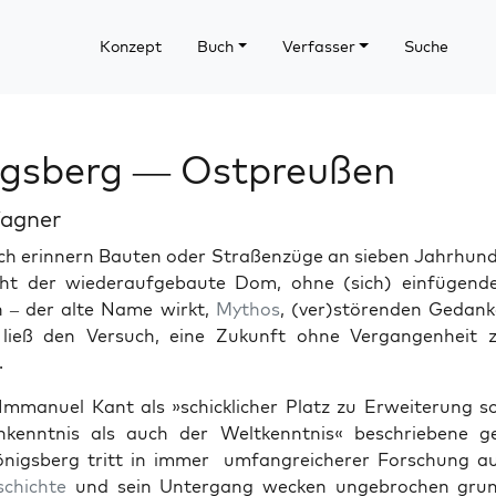
Konzept
Buch
Verfasser
Suche
igsberg — Ostpreußen
agner
 erin­nern Baut­en oder Straßen­züge an sieben Jahrhun­d
­ht der wieder­aufge­baute Dom, ohne (sich) ein­fü­gen­
 – der alte Name wirkt,
Mythos
, (ver)störenden Gedanke
ließ den Ver­such, eine Zukun­ft ohne Ver­gan­gen­heit 
.
mmanuel Kant als »schick­lich­er Platz zu Erweiterung s
ken­nt­nis als auch der Weltken­nt­nis« beschriebene ge
önigs­berg tritt in immer umfan­gre­icher­er Forschung a
schichte
und sein Unter­gang weck­en unge­brochen grun