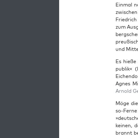
Ein­mal n
zwis­che
Friedrich
zum Aus­g
bergsche
preußis­c
und Mit­t
Es hieße 
pub­lik« 
Eichen­dor
Agnes Mi
Arnold G
Möge dies
so-Ferne
»deutsch
keinen, d
bran­nt b