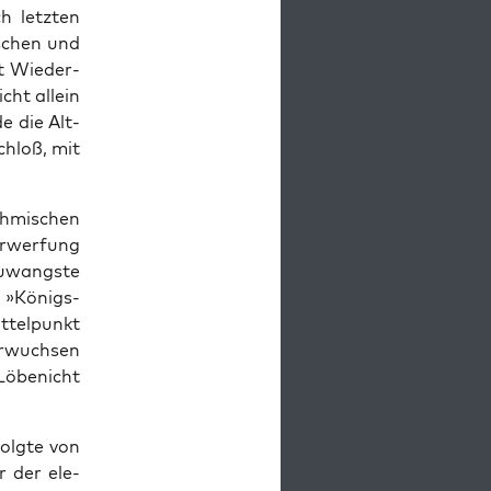
h let­zten
s­chen und
lt Wieder­
cht allein
e die Alt­
chloß, mit
­mis­chen
­w­er­fung
uwang­ste
 »Königs­
t­telpunkt
erwuch­sen
Löbenicht
ol­gte von
r der ele­