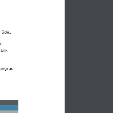
 Bde.,
8
­lik,
n­ingrad