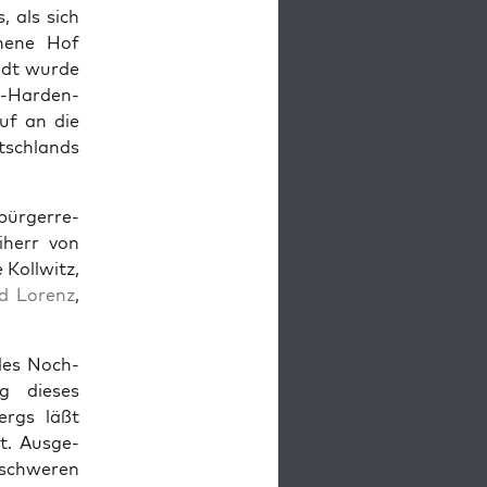
, als sich
­hene Hof
tadt wurde
n-Hard­en­
uf an die
sch­lands
ürg­er­re­
­herr von
 Koll­witz,
ad Lorenz
,
les Noch-
ng dieses
ergs läßt
t. Aus­ge­
 schw­eren