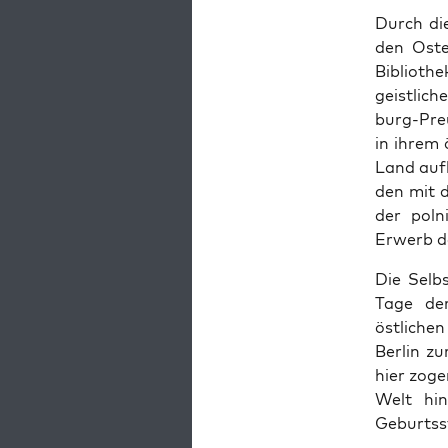
Durch die
den Oste
Bib­lio­t
geistlich
burg-Preu
in ihrem 
Land aufh
den mit 
der pol­n
Erwerb de
Die Selb­
Tage de
östlichen
Berlin zu
hier zoge
Welt hin
Geburtsst