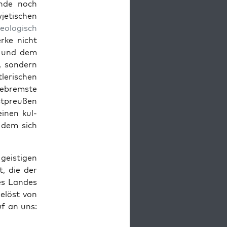
ende noch
etis­chen
e­ol­o­gisch
rke nicht
und dem
 son­dern
­lerischen
­brem­ste
st­preußen
einen kul­
n dem sich
eisti­gen
t, die der
es Lan­des
gelöst von
uf an uns: