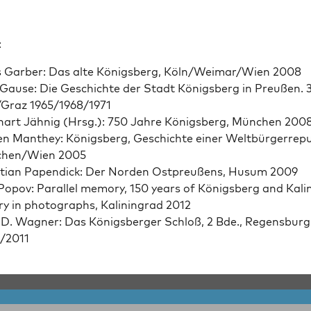
:
 Gar­ber: Das alte Königs­berg, Köln/Weimar/Wien 2008
 Gause: Die Geschichte der Stadt Königs­berg in Preußen. 3
/Graz 1965/1968/1971
hart Jäh­nig (Hrsg.): 750 Jahre Königs­berg, München 200
en Man­they: Königs­berg, Geschichte ein­er Welt­bürg­er­re­pub
hen/Wien 2005
­t­ian Papen­dick: Der Nor­den Ost­preußens, Husum 2009
opov: Par­al­lel mem­o­ry, 150 years of Königs­berg and Kali
o­ry in pho­tographs, Kalin­ingrad 2012
D. Wag­n­er: Das Königs­berg­er Schloß, 2 Bde., Regens­burg
/2011