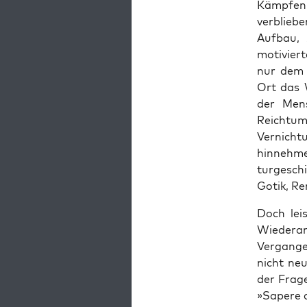
Kämpfen 
verblieb
Auf­bau,
motiviert
nur dem u
Ort das W
der Men­s
Reich­tu
Ver­nich­
hin­nehme
turgeschi
Gotik, Re
Doch leis
Wieder­an
Ver­gan­g
nicht neu
der Frage
»Sapere a