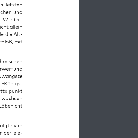
h let­zten
s­chen und
lt Wieder­
cht allein
e die Alt­
chloß, mit
­mis­chen
­w­er­fung
uwang­ste
 »Königs­
t­telpunkt
erwuch­sen
Löbenicht
ol­gte von
r der ele­