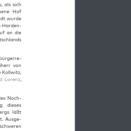
, als sich
­hene Hof
tadt wurde
n-Hard­en­
uf an die
sch­lands
ürg­er­re­
­herr von
 Koll­witz,
ad Lorenz
,
les Noch-
ng dieses
ergs läßt
t. Aus­ge­
 schw­eren