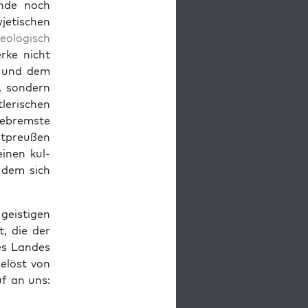
ende noch
etis­chen
e­ol­o­gisch
rke nicht
und dem
 son­dern
­lerischen
­brem­ste
st­preußen
einen kul­
n dem sich
eisti­gen
t, die der
es Lan­des
gelöst von
uf an uns: