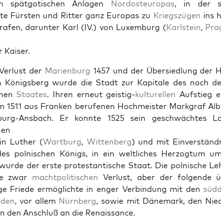
en spät­go­tis­chen Anla­gen
Nor­dos­teu­ropas
, in der s
te Fürsten und Rit­ter ganz Europas zu
Kriegszü­gen
ins he
rafen, darunter Karl (IV.) von Lux­em­burg (
Karl­stein
,
Pra
r Kaiser.
Ver­lust der
Marien­burg
1457 und der Über­sied­lung der 
h Königs­berg wurde die Stadt zur Kap­i­tale des noch 
e­nen
Staates
. Ihren erneut geistig-
kul­turellen
Auf­stieg e
 1511 aus Franken berufe­nen Hochmeis­ter Mark­graf Alb
­burg-Ans­bach. Er kon­nte 1525 sein geschwächt­es 
hen
n Luther (
Wart­burg
,
Wit­ten­berg
) und mit Ein­ver­ständ­
es pol­nis­chen Königs, in ein weltlich­es Her­zog­tum u
urde der erste protes­tantis­che Staat. Die pol­nis­che Le
te zwar
macht­poli­tis­chen
Ver­lust, aber der fol­gende 
ige Friede ermöglichte in enger Verbindung mit den
süd­
n­den
, vor allem
Nürn­berg
, sowie mit Däne­mark, den Nied
ien den Anschluß an die Renais­sance.