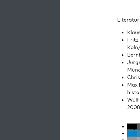
– — –
Lit­er­atur
Klaus
Fritz
Köln
Bern­
Jür­g
Münc
Chris
Max P
his­t
Wulf 
2008