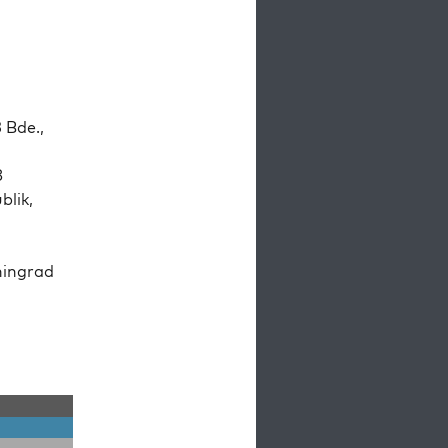
 Bde.,
8
­lik,
n­ingrad