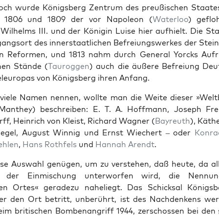
och wurde Königs­berg Zen­trum des preußis­chen Staates
n 1806 und 1809 der vor Napoleon (
Water­loo
) geflo
 Wil­helms III. und der Köni­gin Luise hier aufhielt. Die S
ang­sort des inner­staatlichen Befreiungswerkes der Stei
n Refor­men, und 1813 nahm durch Gen­er­al Yor­cks Aufr
hen Stände (
Tau­roggen
) auch die äußere Befreiung Deut
eleu­ropas von Königs­berg ihren Anfang.
viele Namen nen­nen, wollte man die Weite dieser »Welt­b
(Man­they) beschreiben: E. T. A. Hoff­mann, Joseph Frei
ff, Hein­rich von Kleist, Richard Wag­n­er (
Bayreuth
), Käthe
egel, August Win­nig und Ernst Wiechert – oder
Kon­r
ehlen
,
Hans Roth­fels
und
Han­nah Arendt
.
e Auswahl genü­gen, um zu ver­ste­hen, daß heute, da al
 der Ein­mis­chung unter­wor­fen wird, die Nen­nu
en Ortes« ger­adezu nahe­liegt. Das Schick­sal Königs­b
er den Ort betritt, unberührt, ist des Nach­denkens wer
eim britis­chen Bombe­nan­griff 1944, zer­schossen bei den