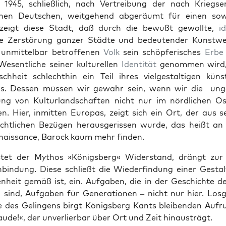
1945, schließlich, nach Vertrei­bung der nach Kriegs
e­nen Deutschen, weit­ge­hend abgeräumt für einen sow­j
 zeigt diese Stadt, daß durch die bewußt gewollte,
id
e Zer­störung ganz­er Städte und bedeu­ten­der Kunst­we
nmit­tel­bar betrof­fe­nen
Volk
sein schöpferisches
Erbe
esentliche sein­er kul­turellen
Iden­tität
genom­men wird,
chheit schlechthin ein Teil ihres vielgestalti­gen kün­st
ms. Dessen müssen wir gewahr sein, wenn wir die unge
tung von Kul­tur­land­schaften nicht nur im nördlichen O
n. Hier, inmit­ten Europas, zeigt sich ein Ort, der aus s
chtlichen Bezü­gen her­aus­geris­sen wurde, das heißt a
nais­sance, Barock kaum mehr find­en.
­tet der Mythos »Königs­berg« Wider­stand, drängt zur g
­bindung. Diese schließt die Wiederfind­ung ein­er Gestal
en­heit gemäß ist, ein. Auf­gaben, die in der Geschichte d
 sind, Auf­gaben für Gen­er­a­tio­nen – nicht nur hier. Los­
 des Gelin­gens birgt Königs­berg Kants bleiben­den Aufr
ude!«, der unver­lier­bar über Ort und Zeit hin­aus­trägt.