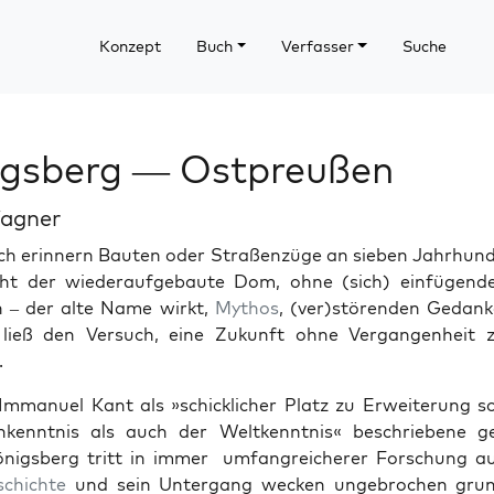
Konzept
Buch
Verfasser
Suche
igsberg — Ostpreußen
agner
 erin­nern Baut­en oder Straßen­züge an sieben Jahrhun­d
­ht der wieder­aufge­baute Dom, ohne (sich) ein­fü­gen­
 – der alte Name wirkt,
Mythos
, (ver)störenden Gedanke
ließ den Ver­such, eine Zukun­ft ohne Ver­gan­gen­heit 
.
mmanuel Kant als »schick­lich­er Platz zu Erweiterung s
ken­nt­nis als auch der Weltken­nt­nis« beschriebene ge
önigs­berg tritt in immer umfan­gre­icher­er Forschung a
schichte
und sein Unter­gang weck­en unge­brochen grun