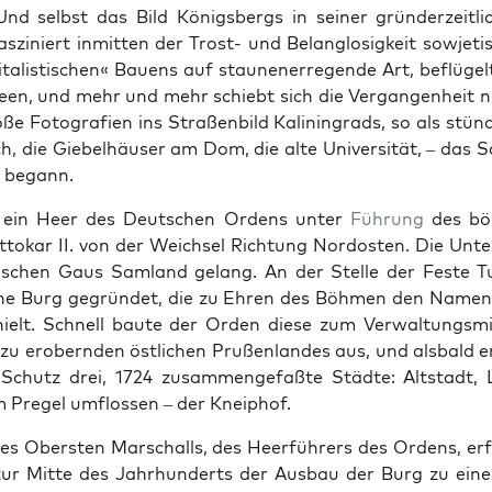
Und selb­st das Bild Königs­bergs in sein­er grün­derzeitlic
asziniert inmit­ten der Trost- und Belan­glosigkeit sow­jeti
i­tal­is­tis­chen« Bauens auf staunen­erre­gende Art, beflüge
een, und mehr und mehr schiebt sich die Ver­gan­gen­heit ni
ße Fotografien ins Straßen­bild Kalin­ingrads, so als stünd
h, die Giebel­häuser am Dom, die alte Uni­ver­sität, – das S
s begann.
 ein Heer des Deutschen Ordens unter
Führung
des böh
tokar II. von der Weich­sel Rich­tung Nor­dosten. Die Unter
is­chen Gaus Sam­land gelang. An der Stelle der Feste T
ne Burg gegrün­det, die zu Ehren des Böh­men den Namen
ielt. Schnell baute der Orden diese zum Ver­wal­tungsmi
zu erobern­den östlichen Prußen­lan­des aus, und als­bald 
Schutz drei, 1724 zusam­menge­faßte Städte: Alt­stadt, 
 Pregel umflossen – der Kneiphof.
des Ober­sten Marschalls, des Heer­führers des Ordens, erf
zur Mitte des Jahrhun­derts der Aus­bau der Burg zu ein­e