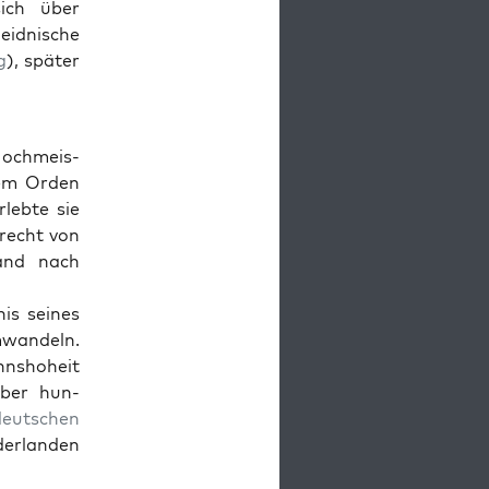
ich über
i­d­nis­che
g
), später
Hochmeis­
dem Orden
rlebte sie
recht von
Land nach
nis seines
mwan­deln.
hn­shoheit
über hun­
deutschen
er­lan­den