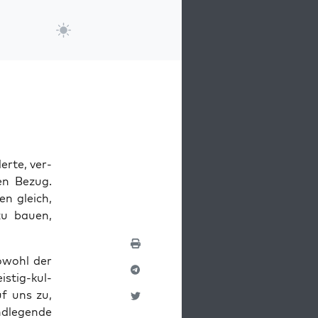
erte, ver­
den Bezug.
n gle­ich,
zu bauen,
owohl der
istig-kul­
uf uns zu,
dle­gende