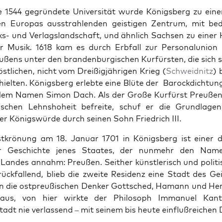
 1544 gegrün­dete Uni­ver­sität wurde Königs­berg zu ein
n Europas ausstrahlen­den geisti­gen Zen­trum, mit bede
heks- und Ver­lags­land­schaft, und ähn­lich Sach­sen zu ein­e
­er Musik. 1618 kam es durch Erb­fall zur Per­son­alu­nion
ßens unter den bran­den­bur­gis­chen Kur­fürsten, die sich 
östlichen, nicht vom Dreißigjähri­gen Krieg (
Schwei­d­nitz
) 
iel­ten. Königs­berg erlebte eine Blüte der Barock­dich­tung
dem Namen Simon Dach. Als der Große Kur­fürst Preußen
is­chen Lehn­shoheit befre­ite, schuf er die Grund­la­g
r Königswürde durch seinen Sohn Friedrich III.
stkrö­nung am 18. Jan­u­ar 1701 in Königs­berg ist ein­er
r Geschichte jenes Staates, der nun­mehr den Name
 Lan­des annahm: Preußen. Sei­ther kün­st­lerisch und poli­tis
rück­fal­l­end, blieb die zweite Res­i­denz eine Stadt des Ge
n die ost­preußis­chen Denker Gottsched, Hamann und Her
­aus, von hier wirk­te der Philosoph Immanuel Kan
adt nie ver­lassend – mit seinem bis heute ein­flußre­ichen