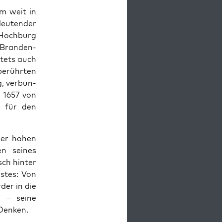
em weit in
u­ten­der
r Hochburg
 Bran­den­
stets auch
berührten
, ver­bun­
 1657 von
en für den
 der hohen
n seines
ch hin­ter
istes: Von
der in die
t – seine
 Denken.