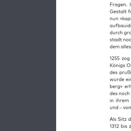
Fra­gen. 
Gestalt f
nun »kap­
auf­bauid
durch gro
stadt noc
dem alle
1255 zog
Königs Ot
des pruß
wurde ei
berg« erh
des noch 
in ihrem 
und – vom
Als Sitz 
1312 bis 