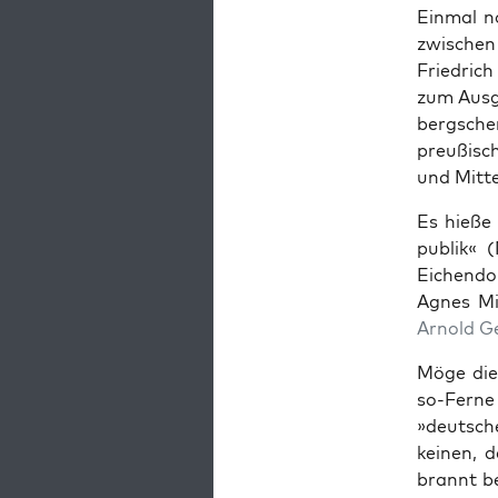
Ein­mal n
zwis­che
Friedrich
zum Aus­g
bergsche
preußis­c
und Mit­t
Es hieße 
pub­lik« 
Eichen­dor
Agnes Mi
Arnold G
Möge dies
so-Ferne
»deutsch
keinen, d
bran­nt b