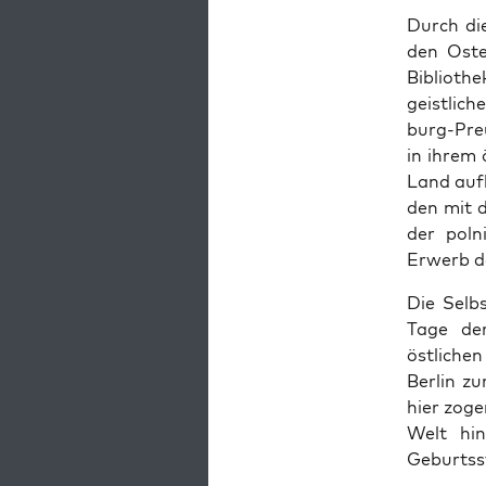
Durch die
den Oste
Bib­lio­t
geistlich
burg-Preu
in ihrem 
Land aufh
den mit 
der pol­n
Erwerb de
Die Selb­
Tage de
östlichen
Berlin zu
hier zoge
Welt hin
Geburtsst