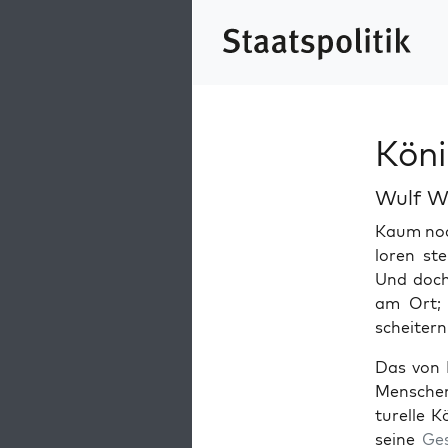
Kön
Wulf W
Kaum noch
loren ste
Und doch
am Ort; 
scheit­ern
Das von I
Men­schen
turelle K
seine
Ge