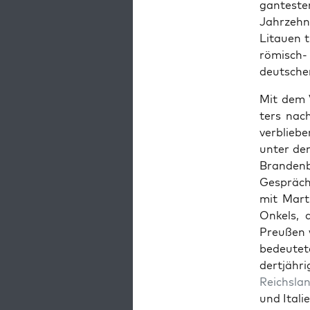
gan­test
Jahrzehn
Litauen t
römisch-
deutsch­e
Mit dem 
ters nac
verblieb
unter dem
Bran­den
Gespräc
mit Mar­ti
Onkels, d
Preußen w
bedeute
dertjähr
Reich­s­la
und Ital­